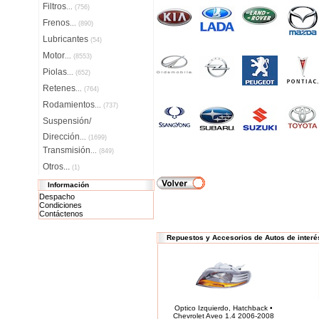
Filtros
...
(756)
Frenos
...
(890)
Lubricantes
(54)
Motor
...
(8553)
Piolas
...
(652)
Retenes
...
(764)
Rodamientos
...
(737)
Suspensión/
Dirección
...
(1699)
Transmisión
...
(849)
Otros...
(1)
Información
Despacho
Condiciones
Contáctenos
Repuestos y Accesorios de Autos de interé
Optico Izquierdo, Hatchback •
Chevrolet Aveo 1.4 2006-2008