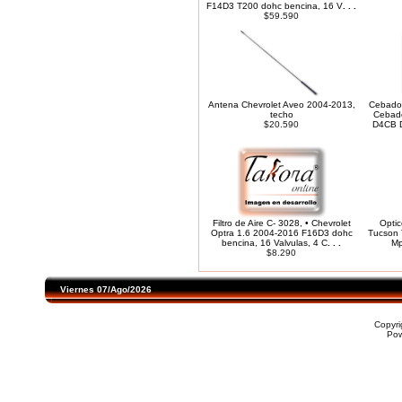
F14D3 T200 dohc bencina, 16 V
. . .
$59.590
Antena Chevrolet Aveo 2004-2013,
Cebador
techo
Cebado
$20.590
D4CB D
Filtro de Aire C- 3028, • Chevrolet
Optic
Optra 1.6 2004-2016 F16D3 dohc
Tucson 
bencina, 16 Valvulas, 4 C
. . .
Mp
$8.290
Viernes 07/Ago/2026
Copyr
Po