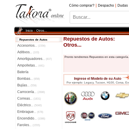
|
|
Cómo comprar?
Despacho
Dudas
Inicio
Otros...
»
Repuestos de Autos:
Repuestos de Autos
Otros...
Accesorios
...
(1556)
Aditivos
...
(103)
Pronto tendremos Repuestos en esta categoría.
Amortiguadores
...
(837)
Ampolletas
...
(441)
Batería
Bombas
Ingrese el Modelo de su Auto
...
(958)
Por ejemplo: Legacy, Tucson, H100, Corsa, Exc
Bujías
...
(559)
Carrocería
...
(2696)
Correas
...
(1831)
Eléctrico
...
(5040)
Embrague
...
(678)
Encendido
...
(1086)
Faroles
...
(1555)