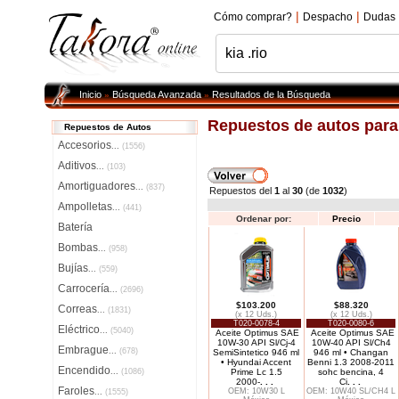
|
|
Cómo comprar?
Despacho
Dudas
Inicio
Búsqueda Avanzada
Resultados de la Búsqueda
»
»
Repuestos de autos par
Repuestos de Autos
Accesorios
...
(1556)
Aditivos
...
(103)
Amortiguadores
...
(837)
Repuestos del
1
al
30
(de
1032
)
Ampolletas
...
(441)
Ordenar por:
Precio
Batería
Bombas
...
(958)
Bujías
...
(559)
Carrocería
...
(2696)
$103.200
$88.320
Correas
...
(1831)
(x 12 Uds.)
(x 12 Uds.)
T020-0078-4
T020-0080-6
Eléctrico
...
(5040)
Aceite Optimus SAE
Aceite Optimus SAE
10W-30 API Sl/Cj-4
10W-40 API Sl/Ch4
Embrague
...
(678)
SemiSintetico 946 ml
946 ml • Changan
• Hyundai Accent
Benni 1.3 2008-2011
Encendido
...
(1086)
Prime Lc 1.5
sohc bencina, 4
2000-
. . .
Ci
. . .
Faroles
OEM: 10W30 L
OEM: 10W40 SL/CH4 L
...
(1555)