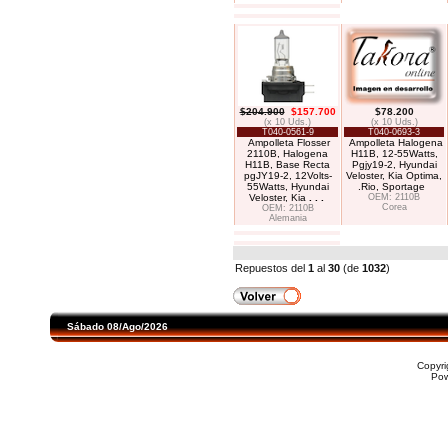
$204.900
$157.700
$78.200
(x 10 Uds.)
(x 10 Uds.)
T040-0561-9
T040-0693-3
Ampolleta Flosser
Ampolleta Halogena
2110B, Halogena
H11B, 12-55Watts,
H11B, Base Recta
Pgjy19-2, Hyundai
pgJY19-2, 12Volts-
Veloster, Kia Optima,
55Watts, Hyundai
.Rio, Sportage
Veloster, Kia
. . .
OEM: 2110B
Corea
OEM: 2110B
Alemania
Repuestos del
1
al
30
(de
1032
)
Sábado 08/Ago/2026
Copyr
Po