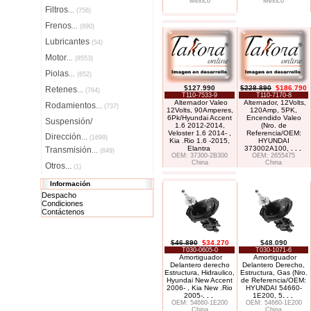
México
México
Filtros
...
(756)
Frenos
...
(890)
Lubricantes
(54)
Motor
...
(8553)
Piolas
...
(652)
$127.990
$228.890
$186.790
Retenes
...
(764)
T110-7533-9
T110-7170-8
Alternador Valeo
Alternador, 12Volts,
Rodamientos
...
(737)
12Volts, 90Amperes,
120Amp, 5PK,
6Pk/Hyundai Accent
Encendido Valeo
Suspensión/
1.6 2012-2014,
(Nro. de
Veloster 1.6 2014- ,
Referencia/OEM:
Dirección
...
(1699)
Kia .Rio 1.6 -2015,
HYUNDAI
Elantra
373002A100,
. . .
Transmisión
...
(849)
OEM: 37300-2B300
OEM: 2655475
China
China
Otros...
(1)
Información
Despacho
Condiciones
Contáctenos
$46.890
$34.270
$48.090
T030-0605-0
T030-1071-6
Amortiguador
Amortiguador
Delantero derecho
Delantero Derecho,
Estructura, Hidraulico,
Estructura, Gas (Nro.
Hyundai New Accent
de Referencia/OEM:
2006- , Kia New .Rio
HYUNDAI 54660-
2005-
. . .
1E200, 5
. . .
OEM: 54660-1E200
OEM: 54660-1E200
China
China