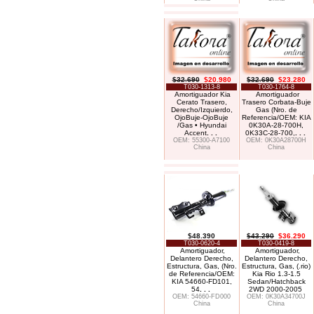
$32.690
$20.980
$32.690
$23.280
T030-1313-8
T030-1764-8
Amortiguador Kia
Amortiguador
Cerato Trasero,
Trasero Corbata-Buje
Derecho/Izquierdo,
Gas (Nro. de
OjoBuje-OjoBuje
Referencia/OEM: KIA
/Gas • Hyundai
0K30A-28-700H,
Accent
. . .
0K33C-28-700,
. . .
OEM: 55300-A7100
OEM: 0K30A28700H
China
China
$48.390
$43.290
$36.290
T030-0620-4
T030-0419-8
Amortiguador,
Amortiguador,
Delantero Derecho,
Delantero Derecho,
Estructura, Gas, (Nro.
Estructura, Gas, (.rio)
de Referencia/OEM:
Kia Rio 1.3-1.5
KIA 54660-FD101,
Sedan/Hatchback
54
. . .
2WD 2000-2005
OEM: 54660-FD000
OEM: 0K30A34700J
China
China