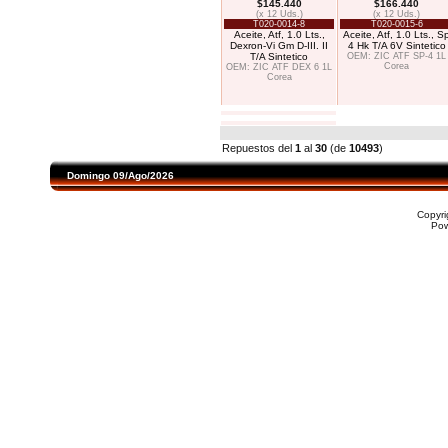
$145.440
$166.440
(x 12 Uds.)
(x 12 Uds.)
T020-0014-8
T020-0015-6
Aceite, Atf, 1.0 Lts.,
Aceite, Atf, 1.0 Lts., S
Dexron-Vi Gm D-III. II
4 Hk T/A 6V Sintetico
T/A Sintetico
OEM: ZIC ATF SP-4 1L
Corea
OEM: ZIC ATF DEX 6 1L
Corea
Repuestos del
1
al
30
(de
10493
)
Domingo 09/Ago/2026
Copyr
Po