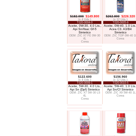
$182.000
$149.800
$262.800
$226.320
(x 4 Uds.)
(x 12 Uds.)
T020-0004-0
T020-0005-9
Aceite, 0W-30, 4.0 Lts.,
Aceite, 0W-40, 1.0 Lts.
Api Sn/Ilsac Gf-5
Acea C3. A3/B4
Sintetico
Sintetico
OEM: ZIC X7 FE 0W-30
OEM: ZIC TOP 0W-40 1
4L
Corea
Corea
$122.600
$156.960
(x 4 Uds.)
(x 12 Uds.)
T020-0009-1
T020-0010-5
Aceite, 5W-30, 4.0 Lts.,
Aceite, 5W-40, 1.0 Lts.
Api Sn (Dpf) Sintetico
Api Sn/Cf Sintetico
OEM: ZIC X7 5W-30 LS
OEM: ZIC X9 5W-40 1L
4L
Corea
Corea