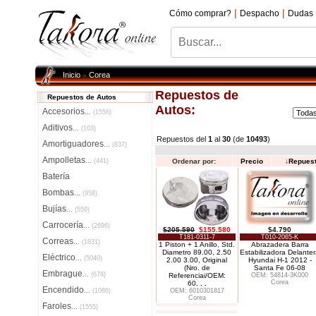
|
|
Cómo comprar?
Despacho
Dudas
Inicio
Corea
»
Repuestos de
Repuestos de Autos
Autos:
Accesorios
...
(1556)
Aditivos
...
(103)
Repuestos del
1
al
30
(de
10493
)
Amortiguadores
...
(837)
Ampolletas
...
(441)
Ordenar por:
Precio
↓
Repues
Batería
Bombas
...
(958)
Bujías
...
(559)
Carrocería
...
(2696)
$205.590
$155.580
$4.790
T181-0311-7
T010-2065-K
Correas
...
(1831)
1 Piston + 1 Anillo, Std.
Abrazadera Barra
Diametro 89.00, 2.50
Estabilizadora Delante
Eléctrico
...
(5040)
2.00 3.00, Original
Hyundai H-1 2012 -
(Nro. de
Santa Fe 06-08
Embrague
...
(678)
Referenciai/OEM:
OEM: 54814-3K000
Corea
60
. . .
Encendido
...
(1086)
OEM: 6010301817
Corea
Faroles
...
(1555)