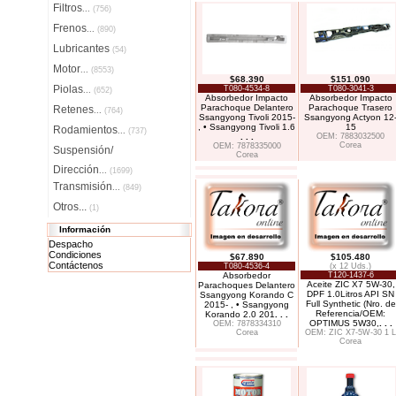
Filtros
...
(756)
Frenos
...
(890)
Lubricantes
(54)
Motor
...
(8553)
$68.390
$151.090
Piolas
T080-4534-8
T080-3041-3
...
(652)
Absorbedor Impacto
Absorbedor Impacto
Parachoque Delantero
Parachoque Trasero
Retenes
...
(764)
Ssangyong Tivoli 2015-
Ssangyong Actyon 12
, • Ssangyong Tivoli 1.6
15
Rodamientos
...
(737)
. . .
OEM: 7883032500
Corea
OEM: 7878335000
Suspensión/
Corea
Dirección
...
(1699)
Transmisión
...
(849)
Otros...
(1)
Información
Despacho
Condiciones
$67.890
$105.480
Contáctenos
T080-4536-4
(x 12 Uds.)
Absorbedor
T120-1437-6
Aceite ZIC X7 5W-30,
Parachoques Delantero
DPF 1.0Litros API SN
Ssangyong Korando C
Full Synthetic (Nro. de
2015- , • Ssangyong
Referencia/OEM:
Korando 2.0 201
. . .
OPTIMUS 5W30,
. . .
OEM: 7878334310
Corea
OEM: ZIC X7-5W-30 1 L
Corea