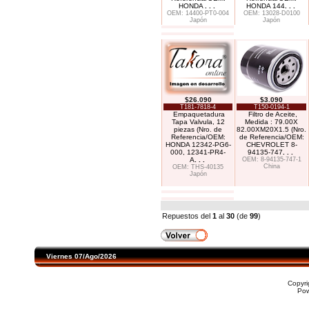
HONDA
. . .
HONDA 144
. . .
OEM: 14400-PT0-004
OEM: 13028-D0100
Japón
Japón
$26.090
$3.090
T181-7818-4
T150-0194-1
Empaquetadura
Filtro de Aceite,
Tapa Valvula, 12
Medida : 79.00X
piezas (Nro. de
82.00XM20X1.5 (Nro.
Referencia/OEM:
de Referencia/OEM:
HONDA 12342-PG6-
CHEVROLET 8-
000, 12341-PR4-
94135-747
. . .
A
. . .
OEM: 8-94135-747-1
China
OEM: THS-40135
Japón
Repuestos del
1
al
30
(de
99
)
Viernes 07/Ago/2026
Copyr
Po