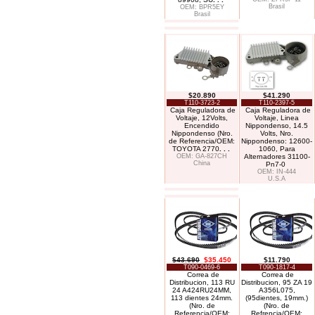
Brasil
OEM: BPR5EY
Brasil
$20.890
$41.290
T110-3723-2
T110-2397-5
Caja Reguladora de
Caja Reguladora de
Voltaje, 12Volts,
Voltaje, Linea
Encendido
Nippondenso, 14.5
Nippondenso (Nro.
Volts, Nro.
de Referencia/OEM:
Nippondenso: 12600-
TOYOTA 2770
. . .
1060, Para
OEM: GA-827CH
Alternadores 31100-
China
Pn7-0
OEM: IN-444
U.S.A
$43.690
$35.450
$11.790
T090-0469-6
T090-1817-4
Correa de
Correa de
Distribucion, 113 RU
Distribucion, 95 ZA 19
24 A424RU24MM,
A356L075,
113 dientes 24mm.
(95dientes, 19mm.)
(Nro. de
(Nro. de
Referencia/OEM:
Refrencia/OEM: