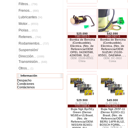
Filtros
...
(756)
Frenos
...
(890)
Lubricantes
(54)
Motor
...
(8553)
Piolas
...
(652)
$25.090
$42.090
Retenes
T060-0553-5
T060-0307-9
...
(764)
Bomba de Bencina
Bomba de Bencina
(Combustible),
(Combustible),
Rodamientos
...
(737)
Electrica, (Nro. de
Electrica, (Nro. de
Referencia/OEM:
Referencia/OEM:
Suspensión/
OPEL 04290598,
SUZUKI 15100-
4290598, SUZ
. . .
85501, DAEWHA
. . .
Dirección
...
(1699)
OEM: 15100-85501
OEM: DC-0910
Transmisión
China
Corea
...
(849)
Otros...
(1)
Información
Despacho
Condiciones
Contáctenos
$29.900
$49.000
(x 10 Uds.)
(x 10 Uds.)
T070-0396-K
T070-0426-5
Bujia Ngk Bpr5Ey
Bujia Ngk Zfr5F-11
Green (Denso
(Denso Kj16Cr-11)
W16Exr-U) Brasil,
Brasil, (Nro. de
(Nro. de
Referencia/OEM:
Referencia/OEM:
BERU 14FR-8LU2,
NISSAN B2401-
BOSCH FQR8L
. . .
89908, SU
. . .
OEM: ZFR5F-11