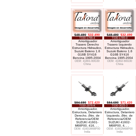
$48.490
$32.490
$48.490
$32.490
T030-1766-4
T030-1785-0
Amortiguador
Amortiguador
Trasero Derecho
Trasero Izquierdo
Estructura Hidraulico,
Estructura Hidraulico,
Suzuki Baleno 1.6
Suzuki Baleno 1.6
G16B SY416
G16B SY416
Bencina 1995-2004
Bencina 1995-2004
OEM: 41801-60G30
OEM: 41802-60G30
China
China
$84.690
$72.420
$84.690
$71.420
T030-2976-K
T030-3025-3
Amortiguador,
Amortiguador,
Estructura, Delantero
Estructura, Delantero
Derecho, (Nro. de
Izquierdo, (Nro. de
Referencia/OEM:
Referencia/OEM:
SUZUKI 41601-
SUZUKI 41602-
M68P00, 416
. . .
M68P00, 4
. . .
OEM: 41601M68P00
OEM: 41602M68P00
India
India