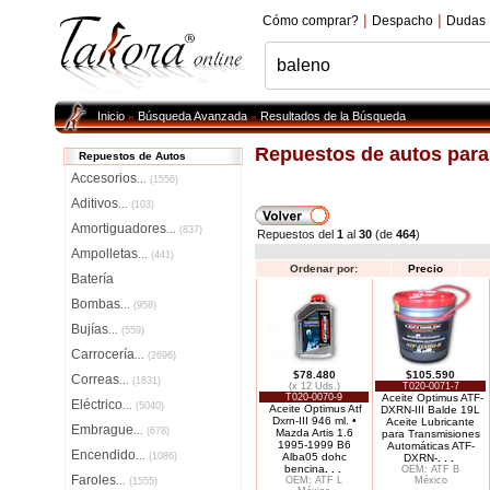
|
|
Cómo comprar?
Despacho
Dudas
Inicio
Búsqueda Avanzada
Resultados de la Búsqueda
»
»
Repuestos de autos par
Repuestos de Autos
Accesorios
...
(1556)
Aditivos
...
(103)
Amortiguadores
...
(837)
Repuestos del
1
al
30
(de
464
)
Ampolletas
...
(441)
Ordenar por:
Precio
Batería
Bombas
...
(958)
Bujías
...
(559)
Carrocería
...
(2696)
$78.480
$105.590
Correas
...
(1831)
(x 12 Uds.)
T020-0071-7
T020-0070-9
Aceite Optimus ATF-
Eléctrico
...
(5040)
Aceite Optimus Atf
DXRN-III Balde 19L
Dxrn-III 946 ml. •
Aceite Lubricante
Embrague
...
(678)
Mazda Artis 1.6
para Transmisiones
1995-1999 B6
Automáticas ATF-
Encendido
...
(1086)
Alba05 dohc
DXRN-
. . .
bencina
. . .
OEM: ATF B
Faroles
OEM: ATF L
México
...
(1555)