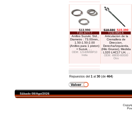
$13.990
$18.590
$15.390
T181-4777-7
T230-0951-K
Anillos Suzuki, Std.,
Articulacion de la
Diametro : 73.00mm.,
Cremallera de
1.50-1.50-2.00
Direccion,
(Anillos para 1 piston)
Derecha/Izquierda,
• Suzuk
. . .
(Hilo Grueso), Medida
OEM: 12140M68P10
: L320 LHC17 LH
. . .
India
OEM: 48830-60G00
Otro
Repuestos del
1
al
30
(de
464
)
Sábado 08/Ago/2026
Copyr
Po