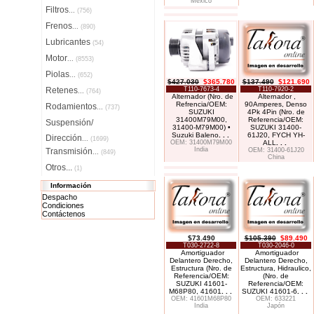
México
Filtros
...
(756)
Frenos
...
(890)
Lubricantes
(54)
Motor
...
(8553)
Piolas
...
(652)
$427.030
$365.780
$137.490
$121.690
Retenes
T110-7673-4
T110-7920-2
...
(764)
Alternador (Nro. de
Alternador ,
Refrencia/OEM:
90Amperes, Denso
Rodamientos
...
(737)
SUZUKI
4Pk 4Pin (Nro. de
31400M79M00,
Referencia/OEM:
Suspensión/
31400-M79M00) •
SUZUKI 31400-
Suzuki Baleno
. . .
61J20, FYCH YH-
Dirección
...
(1699)
OEM: 31400M79M00
ALL
. . .
India
Transmisión
OEM: 31400-61J20
...
(849)
China
Otros...
(1)
Información
Despacho
Condiciones
Contáctenos
$73.490
$105.390
$89.490
T030-2722-8
T030-2046-0
Amortiguador
Amortiguador
Delantero Derecho,
Delantero Derecho,
Estructura (Nro. de
Estructura, Hidraulico,
Referencia/OEM:
(Nro. de
SUZUKI 41601-
Referencia/OEM:
M68P80, 41601
. . .
SUZUKI 41601-6
. . .
OEM: 41601M68P80
OEM: 633221
India
Japón