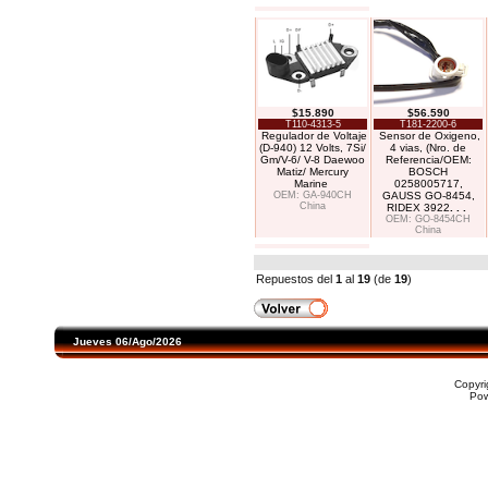
$15.890
$56.590
T110-4313-5
T181-2200-6
Regulador de Voltaje
Sensor de Oxigeno,
(D-940) 12 Volts, 7Si/
4 vias, (Nro. de
Gm/V-6/ V-8 Daewoo
Referencia/OEM:
Matiz/ Mercury
BOSCH
Marine
0258005717,
OEM: GA-940CH
GAUSS GO-8454,
China
RIDEX 3922
. . .
OEM: GO-8454CH
China
Repuestos del
1
al
19
(de
19
)
Jueves 06/Ago/2026
Copyr
Po