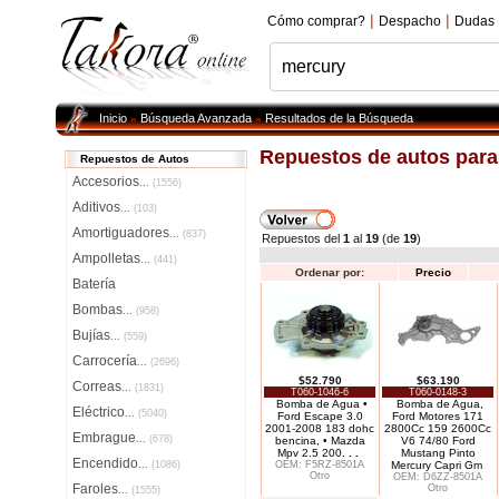
|
|
Cómo comprar?
Despacho
Dudas
Inicio
Búsqueda Avanzada
Resultados de la Búsqueda
»
»
Repuestos de autos par
Repuestos de Autos
Accesorios
...
(1556)
Aditivos
...
(103)
Amortiguadores
...
(837)
Repuestos del
1
al
19
(de
19
)
Ampolletas
...
(441)
Ordenar por:
Precio
Batería
Bombas
...
(958)
Bujías
...
(559)
Carrocería
...
(2696)
$52.790
$63.190
Correas
...
(1831)
T060-1046-6
T060-0148-3
Bomba de Agua •
Bomba de Agua,
Eléctrico
...
(5040)
Ford Escape 3.0
Ford Motores 171
2001-2008 183 dohc
2800Cc 159 2600Cc
Embrague
...
(678)
bencina, • Mazda
V6 74/80 Ford
Mpv 2.5 200
. . .
Mustang Pinto
Encendido
...
(1086)
OEM: F5RZ-8501A
Mercury Capri Gm
Otro
OEM: D6ZZ-8501A
Faroles
Otro
...
(1555)