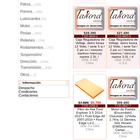
Filtros
...
(756)
Frenos
...
(890)
Lubricantes
(54)
Motor
...
(8553)
Piolas
$28.390
$27.490
...
(652)
T110-4824-2
T110-4825-0
Caja Reguladora de
Caja Reguladora de
Retenes
...
(764)
Voltaje, delco korea
Voltaje, delco korea
12 Volts, / serie 5 si /
12 Volts, / serie 5si /
Rodamientos
...
(737)
2 pin s-i / motores
2 pin s-i / motores
marinos /mercury
marinos / mercury
Suspensión/
marine 2.5L /
marine 3.0L / d
OEM: D-840
OEM: D-850
Dirección
...
(1699)
China
U.S.A
Transmisión
...
(849)
Otros...
(1)
Información
Despacho
Condiciones
Contáctenos
$7.990
$5.750
$99.490
T150-1056-8
T130-0847-7
Filtro de Aire Ford
Motor de Partida
Explorer 3.5 2014-
(Encendido)
2015 • Ford Edge All
Chevrolet, 12Volts,
2007-2010 • Ford
1.7Kw, 11 Dientes,
Edge L4-2.
. . .
Giro Horario
OEM: FA-1884
(CW/Derecho),
China
Camar
. . .
OEM: 9000798
China