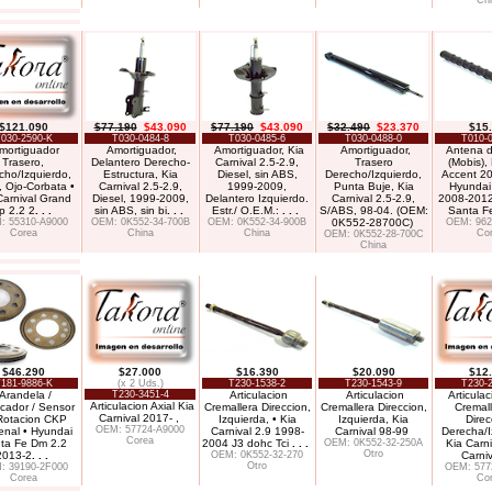
Ch
$121.090
$77.190
$43.090
$77.190
$43.090
$32.490
$23.370
$15
030-2590-K
T030-0484-8
T030-0485-6
T030-0488-0
T010-
mortiguador
Amortiguador,
Amortiguador, Kia
Amortiguador,
Antena d
Trasero,
Delantero Derecho-
Carnival 2.5-2.9,
Trasero
(Mobis),
cho/Izquierdo,
Estructura, Kia
Diesel, sin ABS,
Derecho/Izquierdo,
Accent 2
 Ojo-Corbata •
Carnival 2.5-2.9,
1999-2009,
Punta Buje, Kia
Hyundai
Carnival Grand
Diesel, 1999-2009,
Delantero Izquierdo.
Carnival 2.5-2.9,
2008-2012
p 2.2 2
. . .
sin ABS, sin bi
. . .
Estr./ O.E.M.:
. . .
S/ABS, 98-04. (OEM:
Santa F
: 55310-A9000
OEM: 0K552-34-700B
OEM: 0K552-34-900B
0K552-28700C)
OEM: 962
Corea
China
China
Co
OEM: 0K552-28-700C
China
$46.290
$27.000
$16.390
$20.090
$12
181-9886-K
(x 2 Uds.)
T230-1538-2
T230-1543-9
T230-
Arandela /
T230-3451-4
Articulacion
Articulacion
Articulac
Articulacion Axial Kia
icador / Sensor
Cremallera Direccion,
Cremallera Direccion,
Cremal
Carnival 2017- ,
Rotacion CKP
Izquierda, • Kia
Izquierda, Kia
Direc
OEM: 57724-A9000
enal • Hyundai
Carnival 2.9 1998-
Carnival 98-99
Derecha/I
Corea
ta Fe Dm 2.2
2004 J3 dohc Tci
. . .
OEM: 0K552-32-250A
Kia Carni
Otro
2013-2
. . .
OEM: 0K552-32-270
Carni
Otro
: 39190-2F000
OEM: 577
Corea
Co