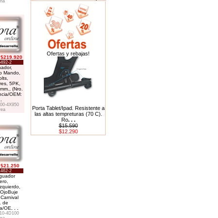
ina
Ofertas y rebajas!
$219.920
6492-2
nador,
o Mando,
lts,
es, 5PK,
mm., (Nro.
ncia/OEM:
 .
00-4X950
Porta Tablet/Ipad. Resistente a
rea
las altas tempreturas (70 C).
Ro
. . .
$15.590
$12.290
$21.250
1462-2
guador
ero,
zquierdo,
-OjoBuje
 Carnival
. de
ia/OE
. . .
10-4D100