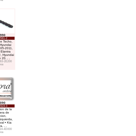
ina
.990
0581-2
e Techo,
 Hyundai
005-2011,
 Elantra
, Hyundai
e 20
. . .
63-2E200
rea
.090
2924-3
ion de la
lera de
cion,
zquierda,
val • Kia
va
. . .
24-4D000
rea