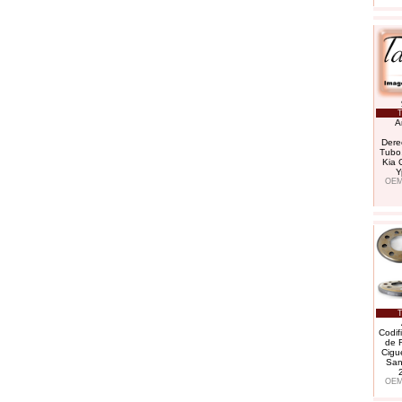
T
A
Dere
Tubo,
Kia 
Y
OEM
T
Codif
de 
Cigu
San
OEM