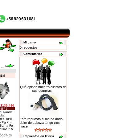
Mi carro
0 repuestos
Comentarios
...
OEM
Qué opinan nuestro clientes de
sus compras...
$130.490
6487-6
r Hyundai,
lts,
es, 6Pk-
Este repuesto si me ha dado
r Xg 98-
dolor de cabeza tengo tres
 Santa Fe
hiace ..
ptima 2.5
. .
00-37400
Repuestos en Oferta