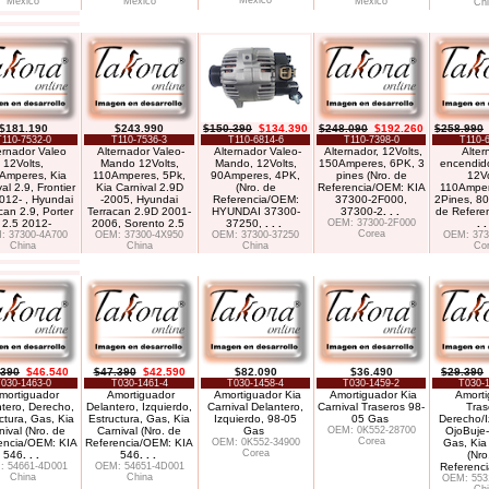
México
México
México
México
Ch
$181.190
$243.990
$150.390
$134.390
$248.090
$192.260
$258.990
T110-7532-0
T110-7536-3
T110-6814-6
T110-7398-0
T110-
ernador Valeo
Alternador Valeo-
Alternador Valeo-
Alternador, 12Volts,
Alter
12Volts,
Mando 12Volts,
Mando, 12Volts,
150Amperes, 6PK, 3
encendid
Amperes, Kia
110Amperes, 5Pk,
90Amperes, 4PK,
pines (Nro. de
12Vo
al 2.9, Frontier
Kia Carnival 2.9D
(Nro. de
Referencia/OEM: KIA
110Amper
012- , Hyundai
-2005, Hyundai
Referencia/OEM:
37300-2F000,
2Pines, 80
can 2.9, Porter
Terracan 2.9D 2001-
HYUNDAI 37300-
37300-2
. . .
de Refere
I 2.5 2012-
2006, Sorento 2.5
37250,
. . .
OEM: 37300-2F000
. .
Corea
: 37300-4A700
OEM: 37300-4X950
OEM: 37300-37250
OEM: 373
China
China
China
Co
.390
$46.540
$47.390
$42.590
$82.090
$36.490
$29.390
030-1463-0
T030-1461-4
T030-1458-4
T030-1459-2
T030-
mortiguador
Amortiguador
Amortiguador Kia
Amortiguador Kia
Amorti
tero, Derecho,
Delantero, Izquierdo,
Carnival Delantero,
Carnival Traseros 98-
Tras
ctura, Gas, Kia
Estructura, Gas, Kia
Izquierdo, 98-05
05 Gas
Derecho/I
nival (Nro. de
Carnival (Nro. de
Gas
OEM: 0K552-28700
OjoBuje
Corea
encia/OEM: KIA
Referencia/OEM: KIA
OEM: 0K552-34900
Gas, Kia
Corea
546
. . .
546
. . .
(Nro
: 54661-4D001
OEM: 54651-4D001
Referenc
China
China
OEM: 553