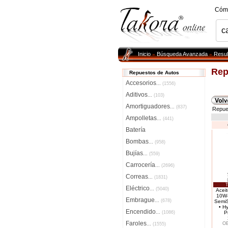
Cóm
Inicio
Búsqueda Avanzada
Resul
»
»
Rep
Repuestos de Autos
Accesorios
...
(1556)
Aditivos
...
(103)
Amortiguadores
...
(837)
Repue
Ampolletas
...
(441)
Batería
Bombas
...
(958)
Bujías
...
(559)
Carrocería
...
(2696)
Correas
...
(1831)
T
Eléctrico
...
(5040)
Acei
10W-
Embrague
...
(678)
SemiS
• H
Encendido
...
(1086)
P
Faroles
OE
...
(1555)