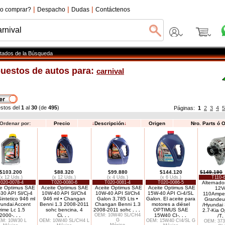
|
|
|
o comprar?
Despacho
Dudas
Contáctenos
tados de la Búsqueda
uestos de autos para:
carnival
stos del
1
al
30
(de
495
)
Páginas:
1
2
3
4
5
Ordenar por:
Precio
↓
Descripción
↓
Origen
Nro. Parts ó 
$103.200
$88.320
$99.880
$144.120
$149.190
(x 12 Uds.)
(x 12 Uds.)
(x 4 Uds.)
(x 6 Uds.)
T110-
020-0078-4
T020-0080-6
T020-0081-4
T020-0086-5
Alternado
te Optimus SAE
Aceite Optimus SAE
Aceite Optimus SAE
Aceite Optimus SAE
12Vo
30 API Sl/Cj-4
10W-40 API Sl/Ch4
10W-40 API Sl/Ch4
15W-40 API Ci-4/SL
110Amper
intetico 946 ml
946 ml • Changan
Galon 3,785 Lts •
Galon. El aceite para
Grandeu
yundai Accent
Benni 1.3 2008-2011
Changan Benni 1.3
motores a diésel
/Hyundai
rime Lc 1.5
sohc bencina, 4
2008-2011 sohc
. . .
OPTIMUS SAE
2.7-Kia O
2000-
. . .
Ci
. . .
OEM: 10W40 SL/CH4
15W40 CI-
. . .
/T
. 
G
M: 10W30 L
OEM: 10W40 SL/CH4 L
OEM: 15W40 CI4/SL G
OEM: 373