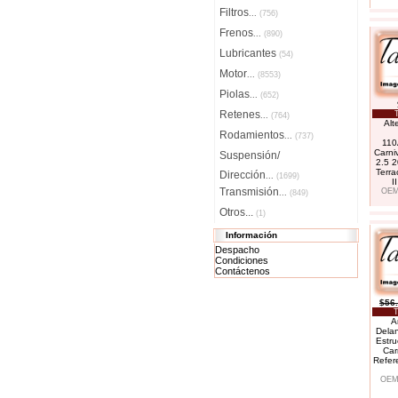
Filtros
...
(756)
Frenos
...
(890)
Lubricantes
(54)
Motor
...
(8553)
Piolas
...
(652)
Retenes
...
(764)
Alt
Rodamientos
...
(737)
110
Carniv
Suspensión/
2.5 2
Terra
Dirección
...
(1699)
I
Transmisión
OEM
...
(849)
Otros...
(1)
Información
Despacho
Condiciones
Contáctenos
$56
T
A
Delan
Estru
Car
Refer
OEM