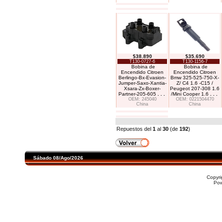
$38.890
$35.690
T130-0727-6
T130-1156-7
Bobina de
Bobina de
Encendido Citroen
Encendido Citroen
Berlingo-Bx-Evasion-
Bmw 325-525-750-X-
Jumper-Saxo-Xantia-
Z/ C4 1.6 -C15 /
Xsara-Zx-Boxer-
Peugeot 207-308 1.6
Partner-205-605
. . .
/Mini Cooper 1.6
. . .
OEM: 245040
OEM: 0221504470
China
China
Repuestos del
1
al
30
(de
192
)
Sábado 08/Ago/2026
Copyr
Po