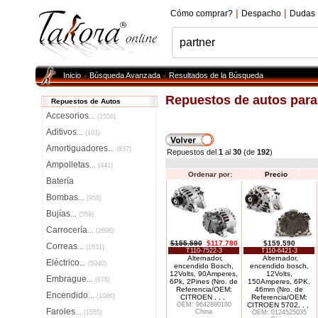
|
|
Cómo comprar?
Despacho
Dudas
Inicio
Búsqueda Avanzada
Resultados de la Búsqueda
»
»
Repuestos de autos par
Repuestos de Autos
Accesorios
...
(1556)
Aditivos
...
(103)
Amortiguadores
...
(837)
Repuestos del
1
al
30
(de
192
)
Ampolletas
...
(441)
Ordenar por:
Precio
Batería
Bombas
...
(958)
Bujías
...
(559)
Carrocería
...
(2696)
$155.590
$117.780
$159.590
Correas
...
(1831)
T110-7522-3
T110-6421-3
Alternador,
Alternador,
Eléctrico
...
(5040)
encendido Bosch,
encendido bosch,
12Volts, 90Amperes,
12Volts,
Embrague
...
(678)
6Pk, 2Pines (Nro. de
150Amperes, 6PK,
Referencia/OEM:
46mm (Nro. de
Encendido
...
(1086)
CITROEN
. . .
Referencia/OEM:
OEM: 9642880180
CITROEN 5702
. . .
Faroles
China
...
(1555)
OEM: 0124525035