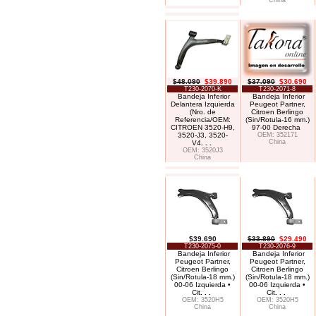
China
$48.090
$39.890
$37.090
$30.690
T230-2070-K
T230-2071-8
Bandeja Inferior
Bandeja Inferior
Delantera Izquierda
Peugeot Partner,
(Nro. de
Citroen Berlingo
Referencia/OEM:
(Sin/Rotula-16 mm.)
CITROEN 3520-H9,
97-00 Derecha
3520-J3, 3520-
OEM: 352171
China
V4
. . .
OEM: 3520J3
China
$39.690
$33.890
$29.490
T230-2075-0
T230-2076-9
Bandeja Inferior
Bandeja Inferior
Peugeot Partner,
Peugeot Partner,
Citroen Berlingo
Citroen Berlingo
(Sin/Rotula-18 mm.)
(Sin/Rotula-18 mm.)
00-06 Izquierda •
00-06 Izquierda •
Cit
. . .
Cit
. . .
OEM: 3520H5
OEM: 3520H5
China
China