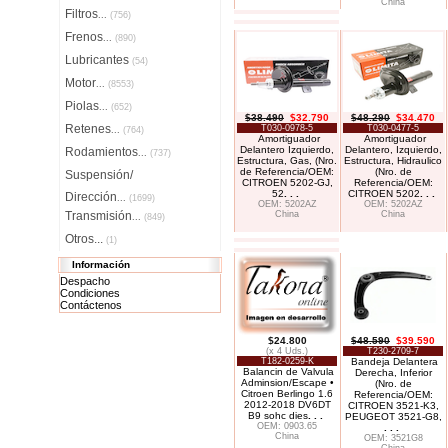
China
Filtros
...
(756)
Frenos
...
(890)
Lubricantes
(54)
Motor
...
(8553)
Piolas
...
(652)
$38.490
$32.790
$48.290
$34.470
Retenes
T030-0978-5
T030-0477-5
...
(764)
Amortiguador
Amortiguador
Delantero Izquierdo,
Delantero, Izquierdo,
Rodamientos
...
(737)
Estructura, Gas, (Nro.
Estructura, Hidraulico
de Referencia/OEM:
(Nro. de
Suspensión/
CITROEN 5202-GJ,
Referencia/OEM:
52
. . .
CITROEN 5202
. . .
Dirección
...
(1699)
OEM: 5202AZ
OEM: 5202AZ
Transmisión
China
China
...
(849)
Otros...
(1)
Información
Despacho
Condiciones
Contáctenos
$24.800
$48.590
$39.590
(x 4 Uds.)
T230-2709-7
T182-0259-K
Bandeja Delantera
Balancin de Valvula
Derecha, Inferior
Adminsion/Escape •
(Nro. de
Citroen Berlingo 1.6
Referencia/OEM:
2012-2018 DV6DT
CITROEN 3521-K3,
B9 sohc dies
. . .
PEUGEOT 3521-G8,
OEM: 0903.65
. . .
China
OEM: 3521G8