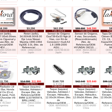
$8.390
$3.290
$62.290
$55.890
$48.590
$9
10-0332-8
T210-0529-0
T181-2204-9
T181-4222-8
T181
en (sello),
Reten (sello),
Sensor de Oxigeno
Sensor de Oxigeno,
Tapa De
7.00x6.00mm.
34.00X48.00X8.00
Oza739-Ee33 Ngk (4
4 vias, Secundario,
Citroen B
ro Ciguenal y
Eje Leva Nissan
Vias, con Kit de
(Reacondicionado)
C3, C4,
vas (Nro. de
Maxima 1990-1994
Conexion) • Audi A3
(Nro. de
Xsara/20
rencia/OEM:
Vg30E 3.0L (Nro. de
1.8 1998-2000
Referencia/OEM:
Partne
HEV
. . .
Referencia/
. . .
AGU
. . .
HYUNDAI 39210
. . .
Mi
283-32026-000
OEM: 13042-D0100
OEM: OZA739-EE33
OEM: 39210-2B310
OEM:
Corea
Japón
Japón
Corea
Arg
11.790
$14.090
$11.880
$140.720
$42.640
$25.840
$99.12
81-3068-8
T181-9979-3
(x 8 Uds.)
(x 8 Uds.)
(x 
Radiador 19
Taque (taquies)
T180-9445-2
T181-0576-4
T181
Taque (taquies)
Taque (taquies)
Taque 
3 Bar, Honda
Valvulas, Admision /
Valvulas, Admision /
Valvulas, Admision /
Valvulas
d Crv (Cr-v),
Escape (Nro. de
Escape, Hidraulico,
Escape, Hidraulico,
Escape, 
 (seis), Ford,
Referencia/OEM:
12.00x34.60mm. (Nro.
12.00x34.60mm. (Nro.
12.00x34
Chevrolet V6-
BMW 11337805974,
de
de
V8
. . .
BRILLIANC
. . .
Referencia/OEM
. . .
Referencia/OEM
. . .
Referen
: RC0007
OEM: 24610-03000
rgentina
Corea
OEM: 6650500025
OEM: 22231-4A000
OEM: 2
Otro
China
C