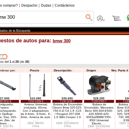
|
|
|
o comprar?
Despacho
Dudas
Contáctenos
tados de la Búsqueda
estos de autos para:
bmw 300
os del
1
al
28
(de
28
)
denar por:
Precio
↓
Descripción
↓
Origen
Nro. Parts 
27.690
$10.090
$35.690
$28.290
$3
30-0511-9
T010-2328-4
T130-1156-7
T130-0783-7
T130
rtiguador,
Antena Universal,
Bobina de Encendido
Bobina de
Bobina
Trasero
ondulada, 40cms.
Citroen Bmw 325-525-
Encendido, Mercedes
Bmw 316
o/Izquierdo,
Con 3 adaptadores
750-X-Z/ C4 1.6 -C15
Benz 300-400-E500-
325, 328
o OjoBuje-
de 6-4mm., 6-5mm., 6-
/ Peugeot 207-308
420-Sl500-420-
520, 525
e, Gas, 263-
6mm.. Antena de auto
1.6 /Mini Cooper 1.6
600Sel/BMW 535I-
730, M3
m. (Nro. de
. . .
. . .
850/ Universal
E39
feren
. . .
OEM: 998762
OEM: 0221504470
Electro
. . .
OEM: 0
China
China
C
: 5202-R5
OEM: 0221502435