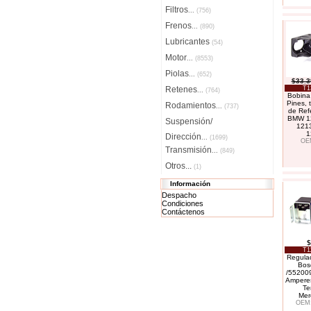
Filtros
...
(756)
Frenos
...
(890)
Lubricantes
(54)
Motor
...
(8553)
Piolas
...
(652)
$33.3
Retenes
T1
...
(764)
Bobina
Pines, t
Rodamientos
...
(737)
de Ref
BMW 1
Suspensión/
121
1
Dirección
...
(1699)
OE
Transmisión
...
(849)
Otros...
(1)
Información
Despacho
Condiciones
Contáctenos
$
T1
Regulad
Bos
/552009
Amperes
Te
Mer
OEM: