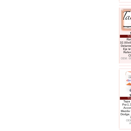
T2
Ret
32.00x4
Delante
Eje le
Refe
C
OEM: 09
$
T1
Tapa 
Psi-1.
Accor
Mazda 6
Dodge, 
OEM
A