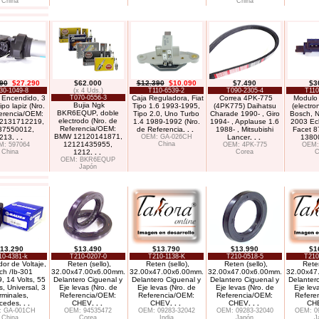
China
China
90
$27.290
$62.000
$12.390
$10.090
$7.490
$3
30-1049-8
(x 4 Uds.)
T110-6539-2
T090-2305-4
T110
 Encendido, 3
T070-0556-3
Caja Reguladora, Fiat
Correa 4PK-775
Modulo
Bujia Ngk
ipo lapiz (Nro.
Tipo 1.6 1993-1995,
(4PK775) Daihatsu
(electro
BKR6EQUP, doble
erencia/OEM:
Tipo 2.0, Uno Turbo
Charade 1990- , Giro
Bosch, 
electrodo (Nro. de
2131712219,
1.4 1989-1992 (Nro.
1994- , Applause 1.6
2003 Ec
Referencia/OEM:
37550012,
de Referencia
. . .
1988- , Mitsubishi
Facet 
BMW 12120141871,
213
. . .
OEM: GA-026CH
Lancer
. . .
13800
12121435955,
China
M: 597064
OEM: 4PK-775
OEM:
China
1212
. . .
Corea
C
OEM: BKR6EQUP
Japón
13.290
$13.490
$13.790
$13.990
$1
10-4381-k
T210-0207-0
T210-1138-K
T210-0518-5
T210
or de Voltaje,
Reten (sello),
Reten (sello),
Reten (sello),
Reten
ch /Ib-301
32.00x47.00x6.00mm.
32.00x47.00x6.00mm.
32.00x47.00x6.00mm.
32.00x47
, 14 Volts, 55
Delantero Ciguenal y
Delantero Ciguenal y
Delantero Ciguenal y
Delanter
, Universal, 3
Eje levas (Nro. de
Eje levas (Nro. de
Eje levas (Nro. de
Eje lev
rminales,
Referencia/OEM:
Referencia/OEM:
Referencia/OEM:
Refere
cedes
. . .
CHEV
. . .
CHEV
. . .
CHEV
. . .
CH
 GA-001CH
OEM: 94535472
OEM: 09283-32042
OEM: 09283-32040
OEM: 0
China
Corea
India
Japón
J