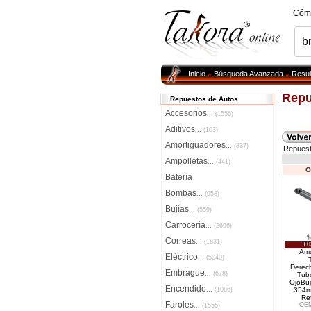
Cóm
Inicio
Búsqueda Avanzada
Resul
»
»
Repu
Repuestos de Autos
Accesorios
...
(1556)
Aditivos
...
(103)
Amortiguadores
...
(837)
Repuest
Ampolletas
...
(441)
Or
Batería
Bombas
...
(958)
Bujías
...
(559)
Carrocería
...
(2696)
$
Correas
...
(1831)
T0
Amo
Eléctrico
...
(5040)
Derech
Embrague
...
(678)
Tub
OjoBuj
Encendido
...
(1086)
354m
Re
Faroles
OEM
...
(1555)