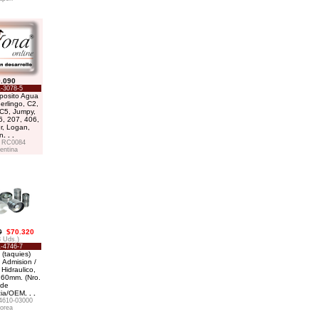
.090
-3078-5
posito Agua
erlingo, C2,
 C5, Jumpy,
6, 207, 406,
r, Logan,
n
. . .
 RC0084
entina
0
$70.320
8 Uds.)
-4746-7
(taquies)
, Admision /
Hidraulico,
.60mm. (Nro.
de
cia/OEM
. . .
4610-03000
orea