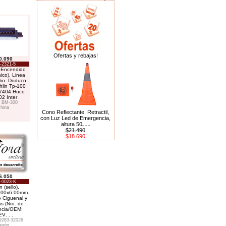
Ofertas y rebajas!
0.090
-2321-5
 Encendido
nico), Linea
Nro. Doduco
hlin Tp-100
87404 Huco
2 Inter
 BM-300
hina
Cono Reflectante, Retractil,
con Luz Led de Emergencia,
altura 50
. . .
$21.490
$18.690
6.050
-0023-K
 (sello),
.00x6.00mm.
o Ciguenal y
as (Nro. de
ncia/OEM:
EV
. . .
9283-32026
apón