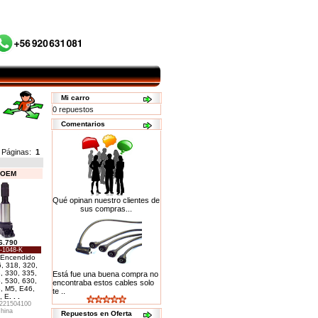
Mi carro
0 repuestos
Comentarios
Páginas:
1
ó OEM
Qué opinan nuestro clientes de
sus compras...
6.790
-1048-K
 Encendido
, 318, 320,
, 330, 335,
Está fue una buena compra no
, 530, 630,
encontraba estos cables solo
, M5, E46,
te ..
, E
. . .
221504100
hina
Repuestos en Oferta