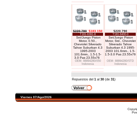
$220.790
$183.150
$220.790
T181-6391-8
T181-6400-0
Set/Juego Piston
Set/Juego Piston
Motor, 0.50.,
Motor, Std., Chevrolet
Chevrolet Silverado
Silverado Tahoe
Tahoe Suburban 4.3
Suburban 4.3 1995-
1995-2003
2003 101.6mm., 1.5-
101.6mm., 1.5-1.5-
1.5-3.0 Pas 23.55x76
3.0 Pas 23.55x76
OEM: 88894280/050
OEM: 88894280/STD
Indonesia
Indonesia
Repuestos del
1
al
30
(de
31
)
Viernes 07/Ago/2026
Copyr
Po