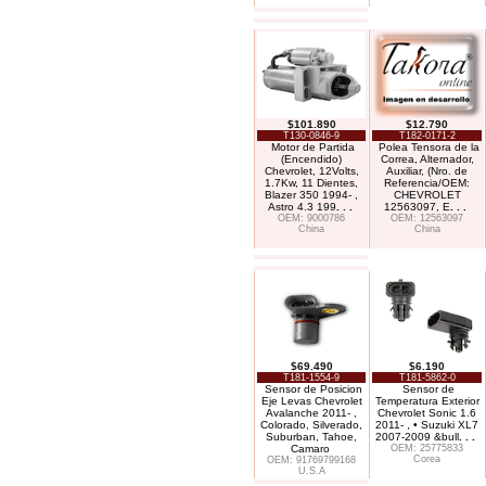
$101.890
$12.790
T130-0846-9
T182-0171-2
Motor de Partida
Polea Tensora de la
(Encendido)
Correa, Alternador,
Chevrolet, 12Volts,
Auxiliar, (Nro. de
1.7Kw, 11 Dientes,
Referencia/OEM:
Blazer 350 1994- ,
CHEVROLET
Astro 4.3 199
. . .
12563097, E
. . .
OEM: 9000786
OEM: 12563097
China
China
$69.490
$6.190
T181-1554-9
T181-5862-0
Sensor de Posicion
Sensor de
Eje Levas Chevrolet
Temperatura Exterior
Avalanche 2011- ,
Chevrolet Sonic 1.6
Colorado, Silverado,
2011- , • Suzuki XL7
Suburban, Tahoe,
2007-2009 &bull
. . .
Camaro
OEM: 25775833
Corea
OEM: 91769799168
U.S.A