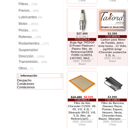
China
China
Filtros
...
(756)
Frenos
...
(890)
Lubricantes
(54)
Motor
...
(8553)
Piolas
...
(652)
$27.000
$3.390
Retenes
(x 4 Uds.)
T110-4934-6
...
(764)
T070-0754-K
Carbon para Motor
Bujia Ngk TR55GP
de Partida, delco
Rodamientos
...
(737)
G-Power Platinum /
remy korea , 12 Volts,
Platino (Nro. de
pg260d /pmgr
Suspensión/
Referencia/OEM:
/Chevrolet avalanche
FORD 1128053,
5.3L /s
. . .
Dirección
...
(1699)
1307093, MAZ
. . .
OEM: DX-148
Transmisión
OEM: TR55GP
Brasil
...
(849)
Brasil
Otros...
(1)
Información
Despacho
Condiciones
Contáctenos
$10.490
$8.030
$3.890
T140-0691-5
T150-1086-K
Filtro de Aire,
Filtro de Bencina,
Chevrolet C1500, 99-
Daewoo Racer,
05, V-6, 4.3L /
Pointer, Espero,
Silverado 99-03, V-8,
Heaven, Nexia,
5.3L (Nro. de
Chevrolet Astro,
Referencia/O
. . .
Blazer, Silverado
. . .
OEM: 25313348
OEM: 25055129
China
China