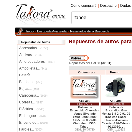
|
|
Cómo comprar?
Despacho
Dudas
Inicio
Búsqueda Avanzada
Resultados de la Búsqueda
»
»
Repuestos de autos par
Repuestos de Autos
Accesorios
...
(1556)
Aditivos
...
(103)
Amortiguadores
...
(837)
Repuestos del
1
al
30
(de
31
)
Ampolletas
...
(441)
Ordenar por:
Precio
Batería
Bombas
...
(958)
Bujías
...
(559)
Carrocería
...
(2696)
$40.490
$19.490
Correas
...
(1831)
T130-0721-7
T130-0750-0
Bobina de
Bobina de
Eléctrico
...
(5040)
Encendido Chevrolet-
Encendido Gm-
Vortec Silverado
Monza 1.8-2.0-91-95
Embrague
...
(678)
1500 -2500-3500
/Daewoo Racer-
4.8-5.3-6.0 99-06
Heaven-Camaro-
Encendido
...
(1086)
/Suburban 1500/
Cavalier-S10-Tahoe /
Tahoe
=9112016
. . .
Faroles
...
(1555)
OEM: 10457730
OEM: 1115315