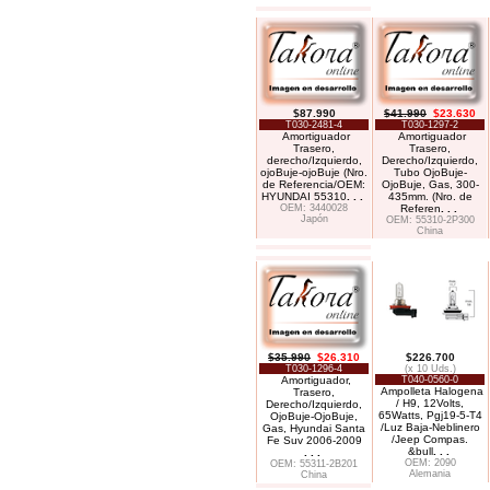
$87.990
$41.990
$23.630
T030-2481-4
T030-1297-2
Amortiguador
Amortiguador
Trasero,
Trasero,
derecho/Izquierdo,
Derecho/Izquierdo,
ojoBuje-ojoBuje (Nro.
Tubo OjoBuje-
de Referencia/OEM:
OjoBuje, Gas, 300-
HYUNDAI 55310
. . .
435mm. (Nro. de
OEM: 3440028
Referen
. . .
Japón
OEM: 55310-2P300
China
$35.990
$26.310
$226.700
T030-1296-4
(x 10 Uds.)
Amortiguador,
T040-0560-0
Ampolleta Halogena
Trasero,
/ H9, 12Volts,
Derecho/Izquierdo,
65Watts, Pgj19-5-T4
OjoBuje-OjoBuje,
/Luz Baja-Neblinero
Gas, Hyundai Santa
/Jeep Compas.
Fe Suv 2006-2009
&bull
. . .
. . .
OEM: 2090
OEM: 55311-2B201
Alemania
China