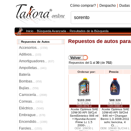
|
|
Cómo comprar?
Despacho
Dudas
Inicio
Búsqueda Avanzada
Resultados de la Búsqueda
»
»
Repuestos de autos par
Repuestos de Autos
Accesorios
...
(1556)
Aditivos
...
(103)
Amortiguadores
...
(837)
Repuestos del
1
al
30
(de
702
)
Ampolletas
...
(441)
Ordenar por:
Precio
Batería
Bombas
...
(958)
Bujías
...
(559)
Carrocería
...
(2696)
$103.200
$88.320
Correas
...
(1831)
(x 12 Uds.)
(x 12 Uds.)
T020-0078-4
T020-0080-6
Eléctrico
...
(5040)
Aceite Optimus SAE
Aceite Optimus SAE
10W-30 API Sl/Cj-4
10W-40 API Sl/Ch4
Embrague
...
(678)
SemiSintetico 946 ml
946 ml • Changan
• Hyundai Accent
Benni 1.3 2008-2011
Encendido
...
(1086)
Prime Lc 1.5
sohc bencina, 4
2000-
. . .
Ci
. . .
Faroles
OEM: 10W30 L
OEM: 10W40 SL/CH4 L
...
(1555)