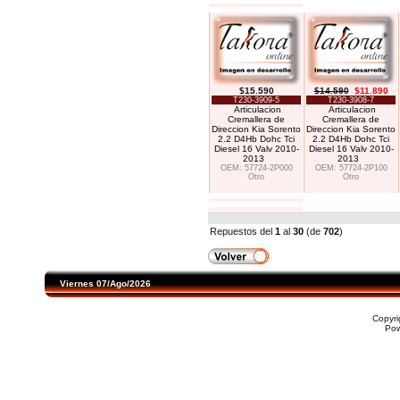
$15.590
$14.590
$11.890
T230-3909-5
T230-3908-7
Articulacion
Articulacion
Cremallera de
Cremallera de
Direccion Kia Sorento
Direccion Kia Sorento
2.2 D4Hb Dohc Tci
2.2 D4Hb Dohc Tci
Diesel 16 Valv 2010-
Diesel 16 Valv 2010-
2013
2013
OEM: 57724-2P000
OEM: 57724-2P100
Otro
Otro
Repuestos del
1
al
30
(de
702
)
Viernes 07/Ago/2026
Copyr
Po