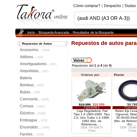
|
|
Cómo comprar?
Despacho
Dudas
Inicio
Búsqueda Avanzada
Resultados de la Búsqueda
»
»
Repuestos de autos par
Repuestos de Autos
Accesorios
...
(1556)
Aditivos
...
(103)
Amortiguadores
...
(837)
Repuestos del
1
al
4
(de
4
)
Ampolletas
...
(441)
Ordenar por:
Precio
Batería
Bombas
...
(958)
Bujías
...
(559)
Carrocería
...
(2696)
$12.390
$10.090
$9.79
Correas
...
(1831)
T110-6539-2
T210-024
Caja Reguladora, Fiat
Reten Eje Leva
Eléctrico
...
(5040)
Tipo 1.6 1993-1995, Tipo
Ciguenal, Dime
2.0, Uno Turbo 1.4 1989-
35.00x50.00x
Embrague
...
(678)
1992 (Nro. de
(Nro. de Refere
Referencia
. . .
AU
. . .
Encendido
...
(1086)
OEM: GA-026CH
OEM: 22144-
China
Corea
Faroles
...
(1555)