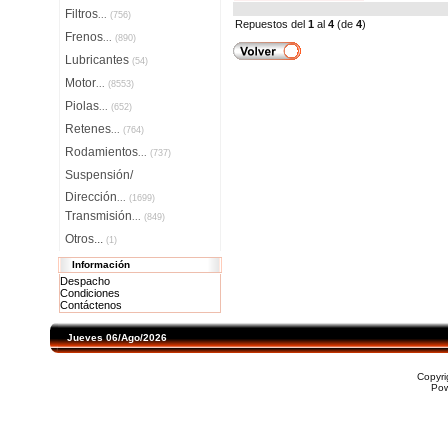
Filtros
...
(756)
Repuestos del
1
al
4
(de
4
)
Frenos
...
(890)
Lubricantes
(54)
Motor
...
(8553)
Piolas
...
(652)
Retenes
...
(764)
Rodamientos
...
(737)
Suspensión/
Dirección
...
(1699)
Transmisión
...
(849)
Otros...
(1)
Información
Despacho
Condiciones
Contáctenos
Jueves 06/Ago/2026
Copyr
Po