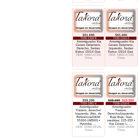
$51.690
$51.690
T030-1309-K
T030-1310-3
Amortiguador Kia
Amortiguador Kia
Cerato Delantero,
Cerato Delantero,
Derecho, Sedan
Izquierdo, Sedan
Estruc /2014 Gas
Estruc /2014 Gas
OEM: 54661-A7100
OEM: 54651-A7100
China
China
$59.290
$38.690
$23.500
T030-1881-4
T030-1314-6
Amortiguador
Amortiguador
Trasero, derecho/
Trasero,
Izquierdo, (Nro. de
Derecho/Izquierdo,
Referencia/OEM:
Buje-Buje, Gas,
55300-1M500) •
medidas: 225-355 •
Hyundai
. . .
Kia Cerato L
. . .
OEM: 55300-1R100
OEM: 55300-1M300
Corea
China