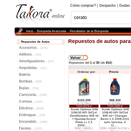
|
|
Cómo comprar?
Despacho
Dudas
Inicio
Búsqueda Avanzada
Resultados de la Búsqueda
»
»
Repuestos de autos par
Repuestos de Autos
Accesorios
...
(1556)
Aditivos
...
(103)
Amortiguadores
...
(837)
Repuestos del
1
al
30
(de
810
)
Ampolletas
...
(441)
Ordenar por:
Precio
Batería
Bombas
...
(958)
Bujías
...
(559)
Carrocería
...
(2696)
$103.200
$88.320
Correas
...
(1831)
(x 12 Uds.)
(x 12 Uds.)
T020-0078-4
T020-0080-6
Eléctrico
...
(5040)
Aceite Optimus SAE
Aceite Optimus SAE
10W-30 API Sl/Cj-4
10W-40 API Sl/Ch4
Embrague
...
(678)
SemiSintetico 946 ml
946 ml • Changan
• Hyundai Accent
Benni 1.3 2008-2011
Encendido
...
(1086)
Prime Lc 1.5
sohc bencina, 4
2000-
. . .
Ci
. . .
Faroles
OEM: 10W30 L
OEM: 10W40 SL/CH4 L
...
(1555)