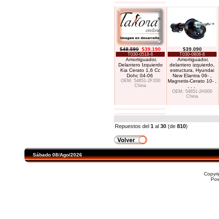
$48.590
$39.190
$39.090
T030-0518-6
T030-0808-8
Amortiguador,
Amortiguador,
Delantero Izquierdo
delantero izquierdo,
Kia Cerato 1,6 Cc
estructura, Hyundai
Dohc 04-06
New Elantra 06- ,
OEM: 54651-2F200
Magnetis-Cerato 10- ,
China
. . .
OEM: 54651-2H000
China
Repuestos del
1
al
30
(de
810
)
Sábado 08/Ago/2026
Copyr
Po