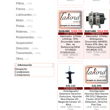
México
México
Filtros
...
(756)
Frenos
...
(890)
Lubricantes
(54)
Motor
...
(8553)
Piolas
...
(652)
$228.890
$186.790
$137.690
$114.590
Retenes
...
(764)
T110-7170-8
T110-6491-4
Alternador, 12Volts,
Alternador, 12Volts,
Rodamientos
...
(737)
120Amp, 5PK,
90Amperes,
Encendido Valeo
Encendido MANDO,
Suspensión/
(Nro. de
Polea 4PK (Nro. de
Referencia/OEM:
Referencia/OEM:
Dirección
...
(1699)
HYUNDAI
HYUNDAI 373
. . .
373002A100,
. . .
OEM: 37300-22600
Transmisión
...
(849)
China
OEM: 2655475
China
Otros...
(1)
Información
Despacho
Condiciones
Contáctenos
$35.130
$40.990
T030-0968-8
T030-1290-5
Amortiguador
Amortiguador
Delantero Derecho-
Hyundai New Elantra
Estructura, Hyundai
/06-2012 Magentis-
New Elantra 06- ,
Cerato 2010-2014
Magentis-Cerato 10- ,
Delantero, Derecho,
&bul
. . .
Estr Gas
OEM: 54661-2H000
OEM: 54661-2H000
China
Otro