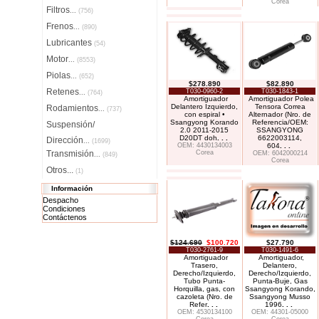
Corea
Filtros
...
(756)
Frenos
...
(890)
Lubricantes
(54)
Motor
...
(8553)
Piolas
...
(652)
$278.890
$82.890
Retenes
T030-0960-2
T030-1843-1
...
(764)
Amortiguador
Amortiguador Polea
Delantero Izquierdo,
Tensora Correa
Rodamientos
...
(737)
con espiral •
Alternador (Nro. de
Ssangyong Korando
Referencia/OEM:
Suspensión/
2.0 2011-2015
SSANGYONG
D20DT doh
. . .
6622003114,
Dirección
...
(1699)
OEM: 4430134003
604
. . .
Transmisión
Corea
OEM: 6042000214
...
(849)
Corea
Otros...
(1)
Información
Despacho
Condiciones
Contáctenos
$124.690
$100.720
$27.790
T030-2761-9
T030-1491-6
Amortiguador
Amortiguador,
Trasero,
Delantero,
Derecho/Izquierdo,
Derecho/Izquierdo,
Tubo Punta-
Punta-Buje, Gas
Horquilla, gas, con
Ssangyong Korando,
cazoleta (Nro. de
Ssangyong Musso
Refer
. . .
1996
. . .
OEM: 4530134100
OEM: 44301-05000