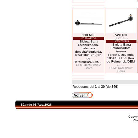
$10.590
$20.180
T230-2462-4
(x 2 Uds.)
Bieleta Barra
T230-2109-9
Bieleta Barra
Estabilizadora,
Estabilizadora,
delantera
trasera
derecha/Izquierda,
derecha/Izquierda,
185X10X1.25 (Nro.
185X10X1.25 (Nro.
de
de Referencia/OEM:
Referencia/OEM:
. . .
S
. . .
OEM: 44750-05002
Corea
OEM: 4475005002
Corea
Repuestos del
1
al
30
(de
346
)
Sábado 08/Ago/2026
Copyr
Po