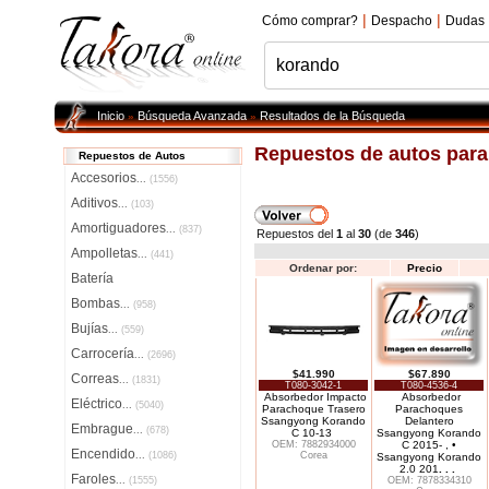
|
|
Cómo comprar?
Despacho
Dudas
Inicio
Búsqueda Avanzada
Resultados de la Búsqueda
»
»
Repuestos de autos par
Repuestos de Autos
Accesorios
...
(1556)
Aditivos
...
(103)
Amortiguadores
...
(837)
Repuestos del
1
al
30
(de
346
)
Ampolletas
...
(441)
Ordenar por:
Precio
Batería
Bombas
...
(958)
Bujías
...
(559)
Carrocería
...
(2696)
$41.990
$67.890
Correas
...
(1831)
T080-3042-1
T080-4536-4
Absorbedor Impacto
Absorbedor
Eléctrico
...
(5040)
Parachoque Trasero
Parachoques
Ssangyong Korando
Delantero
Embrague
...
(678)
C 10-13
Ssangyong Korando
OEM: 7882934000
C 2015- , •
Encendido
...
(1086)
Corea
Ssangyong Korando
2.0 201
. . .
Faroles
...
(1555)
OEM: 7878334310