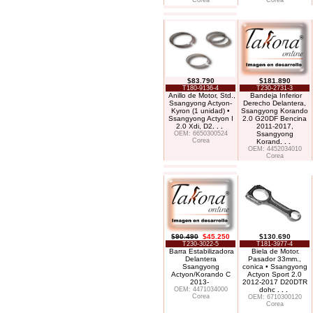
Corea
Corea
$83.790
$181.890
T180-9136-4
T230-2731-3
Anillo de Motor, Std.,
Bandeja Inferior
Ssangyong Actyon-
Derecho Delantera,
Kyron (1 unidad) •
Ssangyong Korando
Ssangyong Actyon I
2.0 G20DF Bencina
2.0 Xdi, D2
. . .
2011-2017,
OEM: 6650300524
Ssangyong
Corea
Korand
. . .
OEM: 4452034010
Corea
$90.490
$45.250
$130.690
T230-3022-5
T181-3977-4
Barra Estabilizadora
Biela de Motor.
Delantera
Pasador 33mm.,
Ssangyong
conica • Ssangyong
Actyon/Korando C
Actyon Sport 2.0
2013-
2012-2017 D20DTR
OEM: 4471034000
dohc
. . .
Corea
OEM: 6710300120
Corea