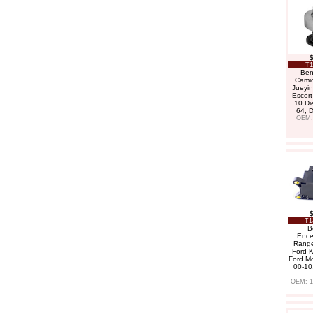
T1
Ben
Cami
Jueyin
Escort
10 Di
64, 
OEM:
T1
B
Ence
Range
Ford K
Ford M
00-10
OEM: 1