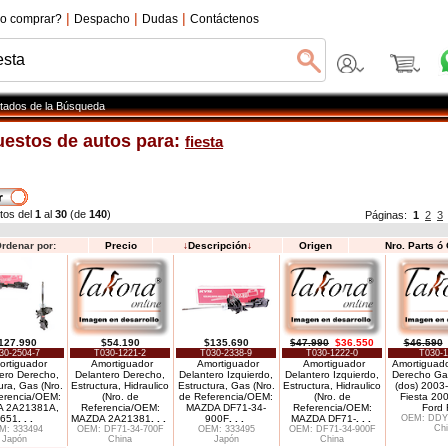
|
|
|
o comprar?
Despacho
Dudas
Contáctenos
tados de la Búsqueda
estos de autos para:
fiesta
tos del
1
al
30
(de
140
)
Páginas:
1
2
3
rdenar por:
Precio
↓
Descripción
↓
Origen
Nro. Parts ó
127.990
$54.190
$135.690
$47.990
$36.550
$46.590
30-2504-7
T030-1221-2
T030-2338-9
T030-1222-0
T030-1
rtiguador
Amortiguador
Amortiguador
Amortiguador
Amortiguado
ero Derecho,
Delantero Derecho,
Delantero Izquierdo,
Delantero Izquierdo,
Derecho Ga
ura, Gas (Nro.
Estructura, Hidraulico
Estructura, Gas (Nro.
Estructura, Hidraulico
(dos) 2003
erencia/OEM:
(Nro. de
de Referencia/OEM:
(Nro. de
Fiesta 200
 2A21381A,
Referencia/OEM:
MAZDA DF71-34-
Referencia/OEM:
Ford 
651
. . .
MAZDA 2A21381
. . .
900F
. . .
MAZDA DF71-
. . .
OEM: DDY
Chi
M: 333494
OEM: DF71-34-700F
OEM: 333495
OEM: DF71-34-900F
Japón
China
Japón
China