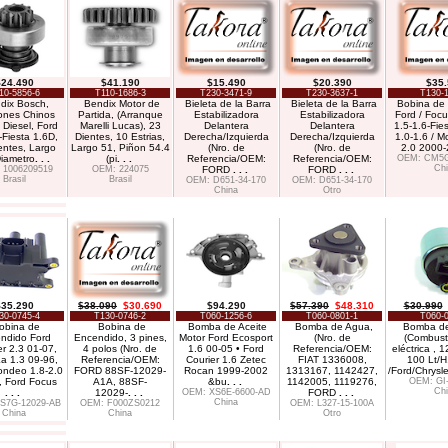
$24.490
$41.190
$15.490
$20.390
$35
10-5856-6
T110-1686-3
T230-3471-9
T230-3637-1
T130-1
dix Bosch,
Bendix Motor de
Bieleta de la Barra
Bieleta de la Barra
Bobina de
ones Chinos
Partida, (Arranque
Estabilizadora
Estabilizadora
Ford / Focu
 Diesel, Ford
Marelli Lucas), 23
Delantera
Delantera
1.5-1.6-Fie
-Fiesta 1.6D,
Dientes, 10 Estrias,
Derecha/Izquierda
Derecha/Izquierda
1.0-1.6 / M
entes, Largo
Largo 51, Piñon 54.4
(Nro. de
(Nro. de
2.0 2000
Diametro
. . .
(pi
. . .
Referencia/OEM:
Referencia/OEM:
OEM: CM5G
Chi
 1006209519
OEM: 224075
FORD
. . .
FORD
. . .
Brasil
Brasil
OEM: D651-34-170
OEM: D651-34-170
China
Otro
$35.290
$38.090
$30.690
$94.290
$57.390
$48.310
$30.990
30-0745-4
T130-0746-2
T060-1256-6
T060-0801-1
T060-0
obina de
Bobina de
Bomba de Aceite
Bomba de Agua,
Bomba de
ndido Ford
Encendido, 3 pines,
Motor Ford Ecosport
(Nro. de
(Combusti
r 2.3 01-07,
4 polos (Nro. de
1.6 00-05 • Ford
Referencia/OEM:
eléctrica , 1
a 1.3 09-96,
Referencia/OEM:
Courier 1.6 Zetec
FIAT 1336008,
100 Lt/
ondeo 1.8-2.0
FORD 88SF-12029-
Rocan 1999-2002
1313167, 1142427,
/Ford/Chrysl
, Ford Focus
A1A, 88SF-
&bu
. . .
1142005, 1119276,
OEM: GI
Chi
. . .
12029-
. . .
OEM: XS6E-6600-AD
FORD
. . .
China
S7G-12029-AB
OEM: F000ZS0212
OEM: L327-15-100A
China
China
Otro