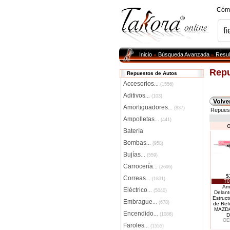
Cóm
Inicio
Búsqueda Avanzada
Resul
»
»
Repu
Repuestos de Autos
Accesorios
...
(1556)
Aditivos
...
(103)
Amortiguadores
...
(837)
Repues
Ampolletas
...
(441)
O
Batería
Bombas
...
(958)
Bujías
...
(559)
Carrocería
...
(2696)
$
Correas
...
(1831)
T0
Amo
Eléctrico
...
(5040)
Delant
Estruct
Embrague
...
(678)
de Ref
MAZDA
Encendido
...
(1086)
D
OE
Faroles
...
(1555)