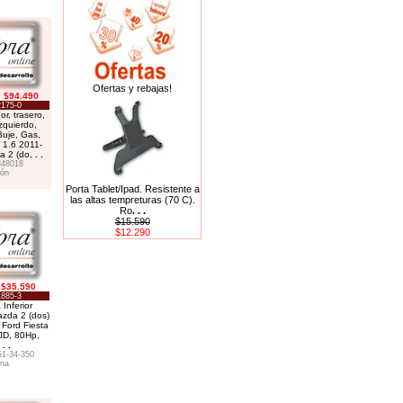
Ofertas y rebajas!
$94.490
175-0
r, trasero,
zquierdo,
uje, Gas,
 1.6 2011-
a 2 (do
. . .
348018
ón
Porta Tablet/Ipad. Resistente a
las altas tempreturas (70 C).
Ro
. . .
$15.590
$12.290
$35.590
885-3
Inferior
azda 2 (dos)
Ford Fiesta
JD, 80Hp,
 . .
1-34-350
na