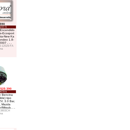
.590
157-5
 Encendido
s-Ecosport
sta-New Ka
ondeo 1.8-
-2007
. . .
-12029-FA
na
$25.390
878-k
 Bencina
ble) tipo
2V, 3.0 Bar,
H, Mazda
er/Mitsub
. . .
-3803CH
na