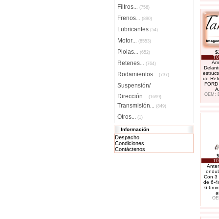
Filtros
...
(756)
Frenos
...
(890)
Lubricantes
(54)
Motor
...
(8553)
Piolas
$
...
(652)
T0
Retenes
Amo
...
(764)
Delant
estruct
Rodamientos
...
(737)
de Ref
FORD 
Suspensión/
A
OEM: 
Dirección
...
(1699)
Transmisión
...
(849)
Otros...
(1)
Información
Despacho
Condiciones
Contáctenos
T0
Anten
ondul
Con 3
de 6-4
6-6mm
a
OE