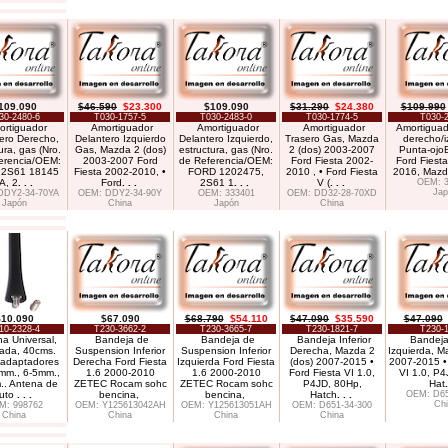
109.090
$46.590
$23.300
$109.090
$31.290
$24.380
$109.990
30-2480-6
T030-1757-5
T030-2483-0
T030-1774-5
T030-2
rtiguador
Amortiguador
Amortiguador
Amortiguador
Amortiguado
ero Derecho,
Delantero Izquierdo
Delantero Izquierdo,
Trasero Gas, Mazda
derecho/i
ura, gas (Nro.
Gas, Mazda 2 (dos)
estructura, gas (Nro.
2 (dos) 2003-2007
Punta-ojoB
erencia/OEM:
2003-2007 Ford
de Referencia/OEM:
Ford Fiesta 2002-
Ford Fiesta
2S61 18145
Fiesta 2002-2010, •
FORD 1202475,
2010 , • Ford Fiesta
2016, Mazd
A, 2
. . .
Ford
. . .
2S61 1
. . .
V (
. . .
OEM: 
Jap
DDY2-34-70YA
OEM: DDY2-34-90Y
OEM: 333401
OEM: DD32-28-70XD
Japón
China
Japón
China
$10.090
$67.090
$68.790
$54.110
$47.090
$35.590
$47.090
10-2328-4
T230-3662-2
T230-3665-7
T230-1821-7
T230-1
a Universal,
Bandeja de
Bandeja de
Bandeja Inferior
Bandeja 
ada, 40cms.
Suspension Inferior
Suspension Inferior
Derecha, Mazda 2
Izquierda, M
 adaptadores
Derecha Ford Fiesta
Izquierda Ford Fiesta
(dos) 2007-2015 •
2007-2015 • 
mm., 6-5mm.,
1.6 2000-2010
1.6 2000-2010
Ford Fiesta VI 1.0,
VI 1.0, P4
.. Antena de
ZETEC Rocam sohc
ZETEC Rocam sohc
P4JD, 80Hp,
Hat
.
uto
. . .
bencina,
bencina,
Hatch
. . .
OEM: D65
Chi
M: 998762
OEM: Y125613042AH
OEM: Y125613051AH
OEM: D651-34-300
China
China
China
China