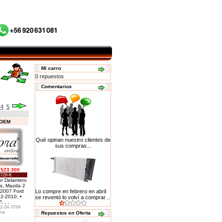
Mi carro
0 repuestos
Comentarios
4
5
 OEM
Qué opinan nuestro clientes de
sus compras...
$23.300
729-K
r Delantero
s, Mazda 2
-2007 Ford
Lo compre en febrero en abril
2-2010, •
se reventó lo volví a comprar ..
F
. . .
2-34-70YA
na
Repuestos en Oferta