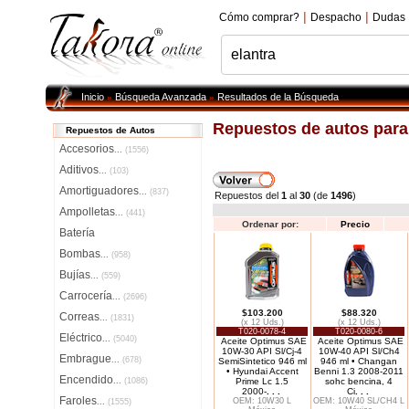
|
|
Cómo comprar?
Despacho
Dudas
Inicio
Búsqueda Avanzada
Resultados de la Búsqueda
»
»
Repuestos de autos par
Repuestos de Autos
Accesorios
...
(1556)
Aditivos
...
(103)
Amortiguadores
...
(837)
Repuestos del
1
al
30
(de
1496
)
Ampolletas
...
(441)
Ordenar por:
Precio
Batería
Bombas
...
(958)
Bujías
...
(559)
Carrocería
...
(2696)
$103.200
$88.320
Correas
...
(1831)
(x 12 Uds.)
(x 12 Uds.)
T020-0078-4
T020-0080-6
Eléctrico
...
(5040)
Aceite Optimus SAE
Aceite Optimus SAE
10W-30 API Sl/Cj-4
10W-40 API Sl/Ch4
Embrague
...
(678)
SemiSintetico 946 ml
946 ml • Changan
• Hyundai Accent
Benni 1.3 2008-2011
Encendido
...
(1086)
Prime Lc 1.5
sohc bencina, 4
2000-
. . .
Ci
. . .
Faroles
OEM: 10W30 L
OEM: 10W40 SL/CH4 L
...
(1555)