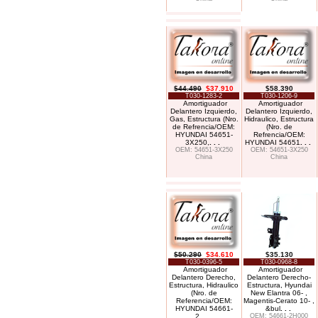
$44.490
$37.910
$58.390
T030-1283-2
T030-1206-9
Amortiguador
Amortiguador
Delantero Izquierdo,
Delantero Izquierdo,
Gas, Estructura (Nro.
Hidraulico, Estructura
de Refrencia/OEM:
(Nro. de
HYUNDAI 54651-
Refrencia/OEM:
3X250,
. . .
HYUNDAI 54651
. . .
OEM: 54651-3X250
OEM: 54651-3X250
China
China
$50.290
$34.610
$35.130
T030-0396-5
T030-0968-8
Amortiguador
Amortiguador
Delantero Derecho,
Delantero Derecho-
Estructura, Hidraulico
Estructura, Hyundai
(Nro. de
New Elantra 06- ,
Referencia/OEM:
Magentis-Cerato 10- ,
HYUNDAI 54661-
&bul
. . .
2
. . .
OEM: 54661-2H000