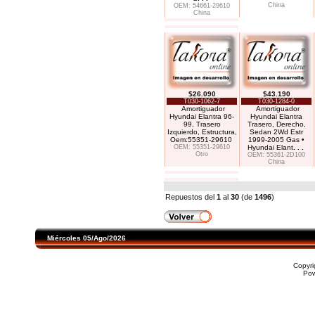
China
OEM: 54661-29610
China
$26.090
$43.190
T030-1062-7
T030-1284-0
Amortiguador
Amortiguador
Hyundai Elantra 96-
Hyundai Elantra
99, Trasero
Trasero, Derecho,
Izquierdo, Estructura,
Sedan 2Wd Estr
Oem:55351-29610
1999-2005 Gas •
OEM: 55351-29610
Hyundai Elant
. . .
Otro
OEM: 55361-2D100
China
Repuestos del
1
al
30
(de
1496
)
Miércoles 05/Ago/2026
Copyr
Po