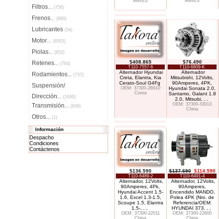
México
México
Filtros
...
(756)
Frenos
...
(890)
Lubricantes
(54)
Motor
...
(8553)
Piolas
...
(652)
$408.865
$76.490
Retenes
...
(764)
T110-7557-6
T110-6809-K
Alternador Hyundai
Alternador
Rodamientos
...
(737)
Creta, Elantra, Kia
Mitsubishi, 12Volts,
Cerato-Soul G4Fg
90Amperes, 4PK,
Suspensión/
OEM: 37300-2B910
Hyundai Sonata 2.0,
Corea
Santamo, Galant 1.8
Dirección
...
(1699)
2.0, Mitsubi
. . .
OEM: 37300-33013
Transmisión
...
(849)
China
Otros...
(1)
Información
Despacho
Condiciones
Contáctenos
$136.590
$137.690
$114.590
T110-6489-2
T110-6491-4
Alternador, 12Volts,
Alternador, 12Volts,
90Amperes, 4Pk,
90Amperes,
Hyundai Accent 1.5-
Encendido MANDO,
1.6, Excel 1.3-1.5,
Polea 4PK (Nro. de
Scoupe 1.5, Elantra
Referencia/OEM:
1.5-
. . .
HYUNDAI 373
. . .
OEM: 37300-22011
OEM: 37300-22600
China
China