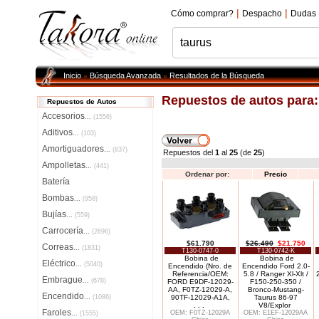
|
|
Cómo comprar?
Despacho
Dudas
Inicio
Búsqueda Avanzada
Resultados de la Búsqueda
»
»
Repuestos de autos para
Repuestos de Autos
Accesorios
...
(1556)
Aditivos
...
(103)
Amortiguadores
...
(837)
Repuestos del
1
al
25
(de
25
)
Ampolletas
...
(441)
Ordenar por:
Precio
Batería
Bombas
...
(958)
Bujías
...
(559)
Carrocería
...
(2696)
$61.790
$26.490
$21.750
Correas
...
(1831)
T130-0747-0
T130-0742-K
Bobina de
Bobina de
Eléctrico
...
(5040)
Encendido (Nro. de
Encendido Ford 2.0-
Referencia/OEM:
5.8 / Ranger Xl-Xlt /
Embrague
...
(678)
FORD E9DF-12029-
F150-250-350 /
AA, F0TZ-12029-A,
Bronco-Mustang-
Encendido
...
(1086)
90TF-12029-A1A,
Taurus 86-97
. . .
V8/Explor
Faroles
OEM: F0TZ-12029A
OEM: E1EF-12029AA
...
(1555)