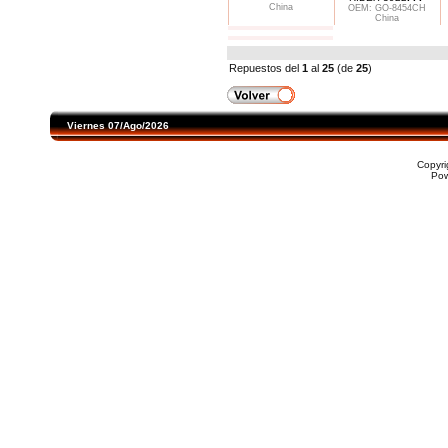
China
OEM: GO-8454CH
China
Repuestos del
1
al
25
(de
25
)
Viernes 07/Ago/2026
Copyr
Po