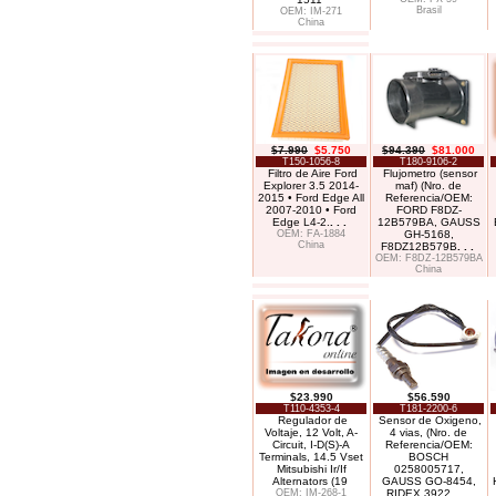
Brasil
OEM: IM-271
China
$7.990
$5.750
$94.390
$81.000
T150-1056-8
T180-9106-2
Filtro de Aire Ford
Flujometro (sensor
Explorer 3.5 2014-
maf) (Nro. de
2015 • Ford Edge All
Referencia/OEM:
2007-2010 • Ford
FORD F8DZ-
Edge L4-2.
. . .
12B579BA, GAUSS
OEM: FA-1884
GH-5168,
China
F8DZ12B579B
. . .
OEM: F8DZ-12B579BA
China
$23.990
$56.590
T110-4353-4
T181-2200-6
Regulador de
Sensor de Oxigeno,
Voltaje, 12 Volt, A-
4 vias, (Nro. de
Circuit, I-D(S)-A
Referencia/OEM:
Terminals, 14.5 Vset
BOSCH
Mitsubishi Ir/If
0258005717,
Alternators (19
GAUSS GO-8454,
OEM: IM-268-1
RIDEX 3922
. . .