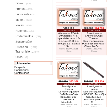
China
Filtros
...
(756)
Frenos
...
(890)
Lubricantes
(54)
Motor
...
(8553)
Piolas
...
(652)
$136.590
$29.090
$24.230
Retenes
T110-6489-2
T030-1261-1
...
(764)
Alternador, 12Volts,
Amortiguador
90Amperes, 4Pk,
Chevrolet Cruze
Rodamientos
...
(737)
Hyundai Accent 1.5-
Trasero,
1.6, Excel 1.3-1.5,
Derecho/Izquierdo,
Suspensión/
Scoupe 1.5, Elantra
Punta ojo Buje Gas •
1.5-
. . .
Chevrolet Cru
. . .
Dirección
...
(1699)
OEM: 37300-22011
OEM: 13332639
Transmisión
China
China
...
(849)
Otros...
(1)
Información
Despacho
Condiciones
Contáctenos
$38.990
$25.920
$22.490
$15.390
T030-1767-2
T030-1347-2
Amortiguador
Amortiguador
Trasero
Trasero,
Derecho/Izquierdo
Derecho/Izquierdo,
2WD Punta-Buje
4WD-2WD, Tubo Ojo-
Hidraulico, 350-
Ojo, 284-424,
534mm. •
Hidraulico (Nro. de
Mitsubish
. . .
R
. . .
OEM: MR244217
OEM: 41700-80001