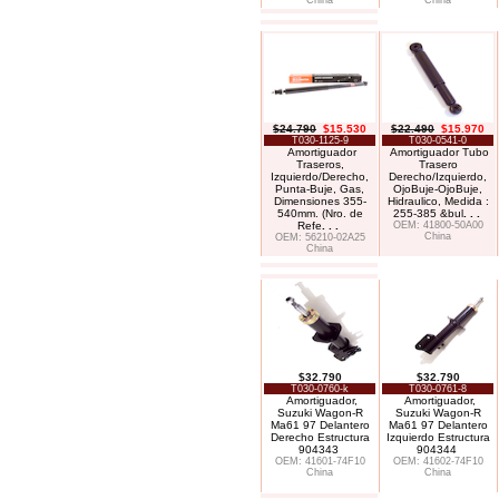
China
China
$24.790
$15.530
$22.490
$15.970
T030-1125-9
T030-0541-0
Amortiguador
Amortiguador Tubo
Traseros,
Trasero
Izquierdo/Derecho,
Derecho/Izquierdo,
Punta-Buje, Gas,
OjoBuje-OjoBuje,
Dimensiones 355-
Hidraulico, Medida :
540mm. (Nro. de
255-385 &bul
. . .
Refe
. . .
OEM: 41800-50A00
China
OEM: 56210-02A25
China
$32.790
$32.790
T030-0760-k
T030-0761-8
Amortiguador,
Amortiguador,
Suzuki Wagon-R
Suzuki Wagon-R
Ma61 97 Delantero
Ma61 97 Delantero
Derecho Estructura
Izquierdo Estructura
904343
904344
OEM: 41601-74F10
OEM: 41602-74F10
China
China