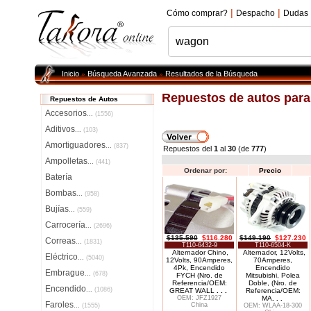
|
|
Cómo comprar?
Despacho
Dudas
Inicio
Búsqueda Avanzada
Resultados de la Búsqueda
»
»
Repuestos de autos par
Repuestos de Autos
Accesorios
...
(1556)
Aditivos
...
(103)
Amortiguadores
...
(837)
Repuestos del
1
al
30
(de
777
)
Ampolletas
...
(441)
Ordenar por:
Precio
Batería
Bombas
...
(958)
Bujías
...
(559)
Carrocería
...
(2696)
$135.590
$116.280
$149.190
$127.230
Correas
...
(1831)
T110-6432-9
T110-6504-K
Alternador Chino,
Alternador, 12Volts,
Eléctrico
...
(5040)
12Volts, 90Amperes,
70Amperes,
4Pk, Encendido
Encendido
Embrague
...
(678)
FYCH (Nro. de
Mitsubishi, Polea
Referencia/OEM:
Doble, (Nro. de
Encendido
...
(1086)
GREAT WALL
. . .
Referencia/OEM:
OEM: JFZ1927
MA
. . .
Faroles
China
...
(1555)
OEM: WLAA-18-300