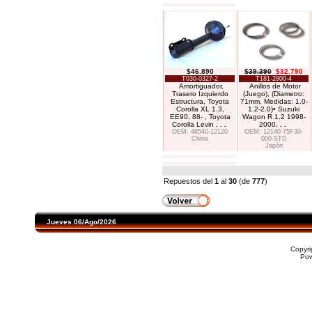
$46.890
$39.390
$32.790
T030-0327-2
T181-2800-4
Amortiguador,
Anillos de Motor
Trasero Izquierdo
(Juego), (Diametro:
Estructura, Toyota
71mm, Medidas: 1.0-
Corolla XL 1.3,
1.2-2.0)• Suzuki
EE90, 88- , Toyota
Wagon R 1.2 1998-
Corolla Levin
. . .
2000
. . .
OEM: 48540-12120
OEM: 12140-75F30-
China
000-STD
Japón
Repuestos del
1
al
30
(de
777
)
Jueves 06/Ago/2026
Copyr
Po