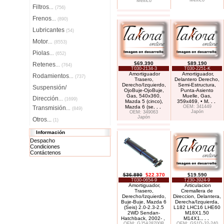
México
México
Filtros
...
(756)
Frenos
...
(890)
Lubricantes
(54)
Motor
...
(8553)
Piolas
...
(652)
$69.390
$89.190
Retenes
...
(764)
T030-2134-3
T030-2251-K
Amortiguador
Amortiguador,
Rodamientos
...
(737)
Trasero,
Delantero Derecho,
Derecho/Izquierdo,
Semi-Estructura,
Suspensión/
OjoBuje-OjoBuje,
Punta-Asiento
Gas, 540x360,
Muelle, Gas,
Dirección
...
(1699)
Mazda 5 (cinco),
359x469, • M
. . .
Mazda 6 (se
. . .
OEM: 341449
Transmisión
...
(849)
Japón
OEM: 349063
Japón
Otros...
(1)
Información
Despacho
Condiciones
Contáctenos
$36.890
$22.370
$19.590
T030-0654-9
T230-3924-9
Amortiguador,
Articulacion
Trasero,
Cremallera de
Derecho/Izquierdo,
Direccion, Delantera,
Buje-Buje, Mazda 6
Derecha/Izquierda,
(Seis) 2.0-2.3-2.5
L182 LHC16 LHE60
2WD Sendan-
M18X1.50
Hatchback, 2002- ,
M14X1.
. . .
OEM: GJ5A28700B
OEM: GS1D-32-240