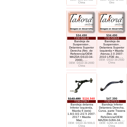
China
Otro
$34.490
$34.490
T230-5261-K
T230-5263-6
Bandeja de
Bandeja de
Suspension ,
Suspension ,
Delantera Superior
Delantera Superior
Derecha (Nro. de
Izquierda • Mazda
Referencia/OEM:
Atenza 2.0 2007-
MAZDA GS1D-34-
2010 LFDE do
. . .
200D,
. . .
OEM: GS1D-34-250D
China
OEM: GS1D-34-200D
China
$143.490
$116.940
$47.390
T230-2726-7
T230-2713-5
Bandeja delantra
Bandeja Inferior
Inferior Izquierda,
Delantera Derecha,
Mazda 6 (seis)
Curva, parte Trasera
1.8/2.0/2.2/2.5 2007-
(Nro. de
2017 • Mazda
Referencia/OEM:
Maz
. . .
MAZDA GJ6A-34
. . .
OEM: GS1D-34-500LG
OEM: GJ6A-34-100C
China
China