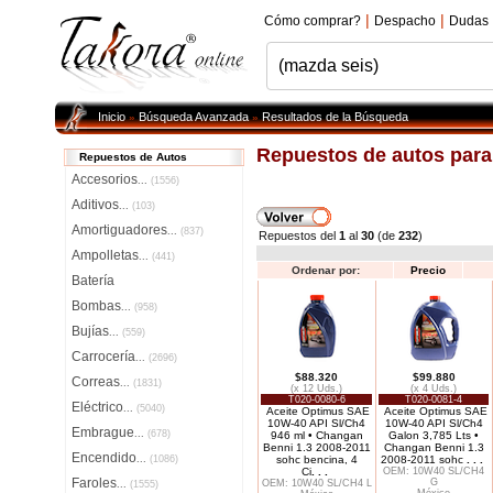
|
|
Cómo comprar?
Despacho
Dudas
Inicio
Búsqueda Avanzada
Resultados de la Búsqueda
»
»
Repuestos de autos par
Repuestos de Autos
Accesorios
...
(1556)
Aditivos
...
(103)
Amortiguadores
...
(837)
Repuestos del
1
al
30
(de
232
)
Ampolletas
...
(441)
Ordenar por:
Precio
Batería
Bombas
...
(958)
Bujías
...
(559)
Carrocería
...
(2696)
$88.320
$99.880
Correas
...
(1831)
(x 12 Uds.)
(x 4 Uds.)
T020-0080-6
T020-0081-4
Eléctrico
...
(5040)
Aceite Optimus SAE
Aceite Optimus SAE
10W-40 API Sl/Ch4
10W-40 API Sl/Ch4
Embrague
...
(678)
946 ml • Changan
Galon 3,785 Lts •
Benni 1.3 2008-2011
Changan Benni 1.3
Encendido
...
(1086)
sohc bencina, 4
2008-2011 sohc
. . .
Ci
. . .
OEM: 10W40 SL/CH4
Faroles
G
OEM: 10W40 SL/CH4 L
...
(1555)