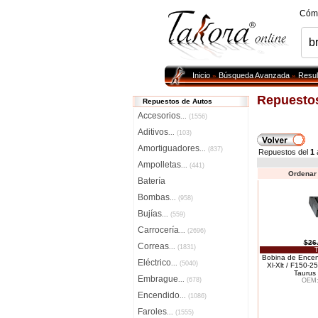
Cóm
Inicio
Búsqueda Avanzada
Resul
»
»
Repuestos
Repuestos de Autos
Accesorios
...
(1556)
Aditivos
...
(103)
Amortiguadores
...
(837)
Repuestos del
1
Ampolletas
...
(441)
Ordenar 
Batería
Bombas
...
(958)
Bujías
...
(559)
Carrocería
...
(2696)
$26
Correas
...
(1831)
T
Bobina de Encen
Eléctrico
...
(5040)
Xl-Xlt / F150-2
Taurus
Embrague
...
(678)
OEM:
Encendido
...
(1086)
Faroles
...
(1555)