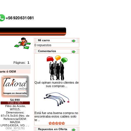
Mi carro
0 repuestos
Comentarios
Páginas:
1
Parts ó OEM
Qué opinan nuestro clientes de
sus compras...
$4.990
T150-1745-7
Filtro de Aceite,
W7015,
Dimensiones:
Está fue una buena compra no
87x74.5x3/4 (Nro. de
encontraba estos cables solo
Referencia/OEM:
te ..
MAZDA
LF0514302A, VO
. . .
OEM: 30711781
Repuestos en Oferta