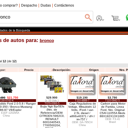
|
|
|
o comprar?
Despacho
Dudas
Contáctenos
tados de la Búsqueda
 de autos para:
bronco
al
12
(de
12
)
por:
Precio
↓
Descripción
↓
Origen
Nro. 
.490
$21.750
$29.900
$19.190
$3.790
130-0742-K
(x 10 Uds.)
T110-4889-7
T110-0942-5
dido Ford 2.0-5.8 / Ranger
T070-0393-5
Caja Reguladora de
Carbon para Motor
Bujia Ngk Bpr5Efs
50-350 / Bronco-Mustang-
Voltaje, Mitsubishi 12
de Partida, Linea
(Nro. de
 86-97 V8/Explor
Volts, /Ford / van
Ford, Nro. Original
Referencia/OEM:
 E1EF-12029AA
2.5L diesel /
C5Af-11055A Meds
China
CITROEN 5962C0,
a866x40371 / df-l /
88X192X13X1665
RENAULT
im-757 /
OEM: FX-41
6001040543,
Brasil
OEM: GA-795CH
7700500204,
China