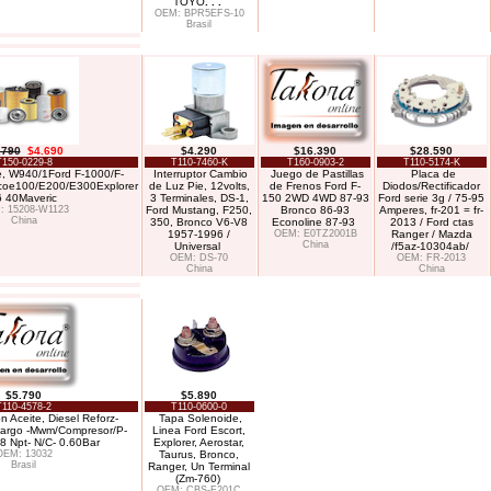
TOYO
. . .
OEM: BPR5EFS-10
Brasil
.790
$4.690
$4.290
$16.390
$28.590
T150-0229-8
T110-7460-K
T160-0903-2
T110-5174-K
te, W940/1Ford F-1000/F-
Interruptor Cambio
Juego de Pastillas
Placa de
oe100/E200/E300Explorer
de Luz Pie, 12volts,
de Frenos Ford F-
Diodos/Rectificador
 40Maveric
3 Terminales, DS-1,
150 2WD 4WD 87-93
Ford serie 3g / 75-95
: 15208-W1123
Ford Mustang, F250,
Bronco 86-93
Amperes, fr-201 = fr-
China
350, Bronco V6-V8
Econoline 87-93
2013 / Ford ctas
1957-1996 /
OEM: E0TZ2001B
Ranger / Mazda
China
Universal
/f5az-10304ab/
OEM: DS-70
OEM: FR-2013
China
China
$5.790
$5.890
T110-4578-2
T110-0600-0
n Aceite, Diesel Reforz-
Tapa Solenoide,
Cargo -Mwm/Compresor/P-
Linea Ford Escort,
8 Npt- N/C- 0.60Bar
Explorer, Aerostar,
OEM: 13032
Taurus, Bronco,
Brasil
Ranger, Un Terminal
(Zm-760)
OEM: CBS-F201C