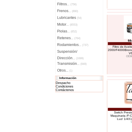
Filtros
...
(756)
Frenos
...
(890)
Lubricantes
(54)
Motor
...
(8553)
Piolas
...
(652)
Retenes
...
(764)
$5
Rodamientos
...
(737)
Filtro de Acei
2000/F4000Bronc
Suspensión/
V6
OEM
Dirección
...
(1699)
Transmisión
...
(849)
Otros...
(1)
Información
Despacho
Condiciones
Contáctenos
Switch Presio
Maquinaria /F-
Luz/ 1/4X1