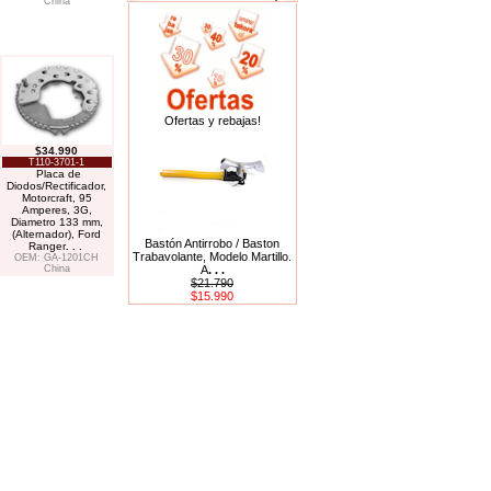
China
Ofertas y rebajas!
$34.990
T110-3701-1
Placa de
Diodos/Rectificador,
Motorcraft, 95
Amperes, 3G,
Diametro 133 mm,
(Alternador), Ford
Bastón Antirrobo / Baston
Ranger
. . .
Trabavolante, Modelo Martillo.
OEM: GA-1201CH
China
A
. . .
$21.790
$15.990