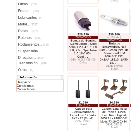
China
Filtros
...
(756)
Frenos
...
(890)
Lubricantes
(54)
Motor
...
(8553)
Piolas
...
(652)
$20.690
$30.300
Retenes
T060-0584-5
(x 10 Uds.)
...
(764)
Bomba de Bencina
T070-0373-0
Bujia de
(Combustible), Opel
Rodamientos
...
(737)
Encewndido, Ngk
Astra 1.2-1.4-1.6-1.8-
Bkr6E Green (Nro. de
2.0, 97- , Opel Astra
Suspensión/
Referencia/OEM:
1.6 16V, 03- ,
90048-51152,
Opel
. . .
Dirección
...
(1699)
0K2AA-18110, 1A50-
OEM: 0-580-453-408
Transmisión
China
18
. . .
...
(849)
OEM: BKR6E
Brasil
Otros...
(1)
Información
Despacho
Condiciones
Contáctenos
$1.590
$4.790
T110-1016-4
T110-0940-9
Carbon para
Carbon para Motor
Electroventilador,
de Partida, Linea
Lada Ford 12 Volts
Fiat, Nro. Original
8X8X22 (Evx-1)
405771 - 74866041
OEM: EVX-1
Meds 7X16X20X34
Brasil
OEM: JSX-13
Brasil