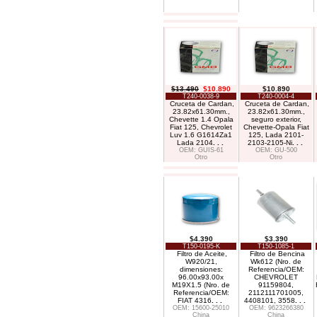
$13.490
$10.890
$10.890
T240-0038-9
T240-0004-4
Cruceta de Cardan,
Cruceta de Cardan,
23.82x61.30mm.,
23.82x61.30mm.,
Chevette 1.4 Opala
seguro exterior,
Fiat 125, Chevrolet
Chevette-Opala Fiat
Luv 1.6 G1614Za1
125, Lada 2101-
Lada 2104
. . .
2103-2105-Ni
. . .
OEM: GUIS-61
OEM: GU-500
Otro
Otro
$4.390
$3.390
T150-0195-K
T150-1085-1
Filtro de Aceite,
Filtro de Bencina
W920/21,
Wk612 (Nro. de
dimensiones:
Referencia/OEM:
96.00x93.00x
CHEVROLET
M19X1.5 (Nro. de
91159804,
Referencia/OEM:
2112111701005,
FIAT 4316
. . .
4408101, 3558
. . .
OEM: 15600-25010
OEM: 9623266380
China
China