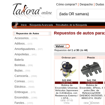
|
|
Cómo comprar?
Despacho
Dudas
Inicio
Búsqueda Avanzada
Resultados de la Búsqueda
»
»
Repuestos de autos para
Repuestos de Autos
Accesorios
...
(1556)
Aditivos
...
(103)
Amortiguadores
...
(837)
Repuestos del
1
al
30
(de
44
)
Ampolletas
...
(441)
Ordenar por:
Precio
Batería
Bombas
...
(958)
Bujías
...
(559)
Carrocería
...
(2696)
$22.890
$41.790
Correas
...
(1831)
T130-1177-K
T110-8192-4
Bobina de
Bobina de
Eléctrico
...
(5040)
Encendido Universal,
Encendido, 4Pines, 4
Vehiculos Japoneses
polos (Nro. de
Embrague
...
(678)
de 3-4Cilindros, con
Referencia/OEM:
Resistencia Externa /
DAEWOO 96350585,
Encendido
...
(1086)
= GT-6
. . .
88921374, ISUZU
OEM: GT-63
. . .
Faroles
China
...
(1555)
OEM: 96350585