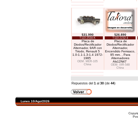
$31.990
$26.890
T110-2534-K
T110-2232-4
Placa de
Placa de
Diodos/Rectificador
Diodos/Rectificador
Alternador, 9AR con
Alternador,
Triodo, Renault 5
Encendido Femsaco,
1.0-1.1-1.3-1.4 1972-
95 mm. , Para
1985
Alternadores
OEM: MER-105
Als12N47
China
OEM: IXR-548
China
Repuestos del
1
al
30
(de
44
)
Lunes 10/Ago/2026
Copyr
Po