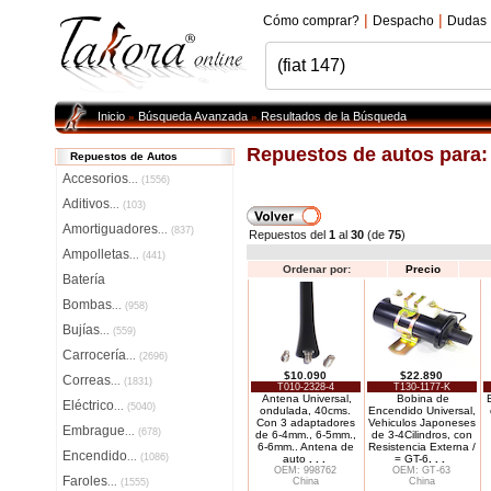
|
|
Cómo comprar?
Despacho
Dudas
Inicio
Búsqueda Avanzada
Resultados de la Búsqueda
»
»
Repuestos de autos para
Repuestos de Autos
Accesorios
...
(1556)
Aditivos
...
(103)
Amortiguadores
...
(837)
Repuestos del
1
al
30
(de
75
)
Ampolletas
...
(441)
Ordenar por:
Precio
Batería
Bombas
...
(958)
Bujías
...
(559)
Carrocería
...
(2696)
$10.090
$22.890
Correas
...
(1831)
T010-2328-4
T130-1177-K
Antena Universal,
Bobina de
Eléctrico
...
(5040)
ondulada, 40cms.
Encendido Universal,
Con 3 adaptadores
Vehiculos Japoneses
Embrague
...
(678)
de 6-4mm., 6-5mm.,
de 3-4Cilindros, con
6-6mm.. Antena de
Resistencia Externa /
Encendido
...
(1086)
auto
. . .
= GT-6
. . .
OEM: 998762
OEM: GT-63
Faroles
China
China
...
(1555)