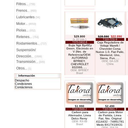
Filtros
...
(756)
Frenos
...
(890)
Lubricantes
(54)
Motor
...
(8553)
Piolas
...
(652)
Retenes
$29.800
$28.590
$22.090
...
(764)
(x 10 Uds.)
T110-7211-9
T070-0402-8
Caja Reguladora de
Rodamientos
...
(737)
Bujia Ngk Bpr6Ey
Voltaje Marelli /
Green, Electrodo en
Chevrolet Corsa
Suspensión/
V (Nro. de
Nuevo 1.0, Fiat Palio,
Referencia/OEM:
Weekend, Uno,
Dirección
...
(1699)
AUTORRAD
Siena, Pun
. . .
BPR6EY,
Transmisión
OEM: GA-129
...
(849)
CHEVROLET
China
932066
. . .
Otros...
(1)
OEM: BPR6EY
Brasil
Información
Despacho
Condiciones
Contáctenos
$1.990
$2.490
T110-0949-2
T110-0941-7
Carbon para
Carbon para Motor
Alternador, Linea
de Partida, Linea
Delco Remy
Fiat, Nro. Original
OEM: RX-89
4114432 - 74861781
Brasil
Meds 8X17X19X31
OEM: JSX-16