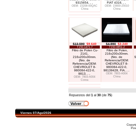
9315654
. . .
FIAT 4316
. . .
OEM: 15208-00QAC
OEM: 15600-25010
China
China
$13.590
$9.640
$4.990
$3.240
T150-1471-7
T150-0851-2
Filtro de Polen Cu-
Filtro de Polen,
2141,
216x200x30mm.
216x200x30mm.
(Nro. de
S
(Nro. de
Referencia/OEM:
Referencia/OEM:
CHEVROLET 8-
CHEVROLET 8-
980084-422-0,
980084-422-0,
98139428, FIA
. . .
9813
. . .
OEM: 7803-A004
China
OEM: 7803-A004
Corea
Repuestos del
1
al
30
(de
75
)
Viernes 07/Ago/2026
Copyr
Po