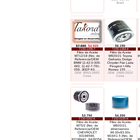
Brasil
$7.590
$4.920
$6.190
T150-1356-7
T150-1364-8
Filtro de Aceite
Filtro de Aceite
W712/19 (Nro. de
W920/21 Toyota
8
Referencia/OEM:
Daihatsu Dodge
BMW 11-42-0-306-
Chrysler Fiat Lada
483, 11-42-7-791-
Peugeot • Alfa
059, JEEP K0
. . .
Romeo 155
. . .
OEM: 90915-20001
OEM: 15600-25010
Corea
Corea
$3.790
$4.390
T150-0262-K
T150-0195-K
Filtro de Aceite,
Filtro de Aceite,
W75/2 (Nro. de
W920/21,
Referencia/OEM:
dimensiones:
CHEVROLET
96.00x93.00x
93198598,
M19X1.5 (Nro. de
93198441, 6439354,
Referencia/OEM:
R