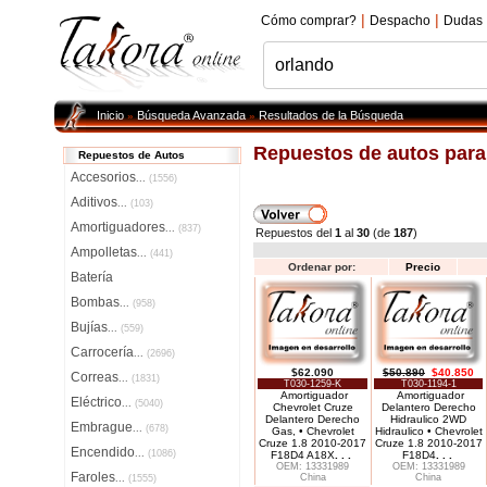
|
|
Cómo comprar?
Despacho
Dudas
Inicio
Búsqueda Avanzada
Resultados de la Búsqueda
»
»
Repuestos de autos par
Repuestos de Autos
Accesorios
...
(1556)
Aditivos
...
(103)
Amortiguadores
...
(837)
Repuestos del
1
al
30
(de
187
)
Ampolletas
...
(441)
Ordenar por:
Precio
Batería
Bombas
...
(958)
Bujías
...
(559)
Carrocería
...
(2696)
$62.090
$50.890
$40.850
Correas
...
(1831)
T030-1259-K
T030-1194-1
Amortiguador
Amortiguador
Eléctrico
...
(5040)
Chevrolet Cruze
Delantero Derecho
Delantero Derecho
Hidraulico 2WD
Embrague
...
(678)
Gas, • Chevrolet
Hidraulico • Chevrolet
Cruze 1.8 2010-2017
Cruze 1.8 2010-2017
Encendido
...
(1086)
F18D4 A18X
. . .
F18D4
. . .
OEM: 13331989
OEM: 13331989
Faroles
China
China
...
(1555)