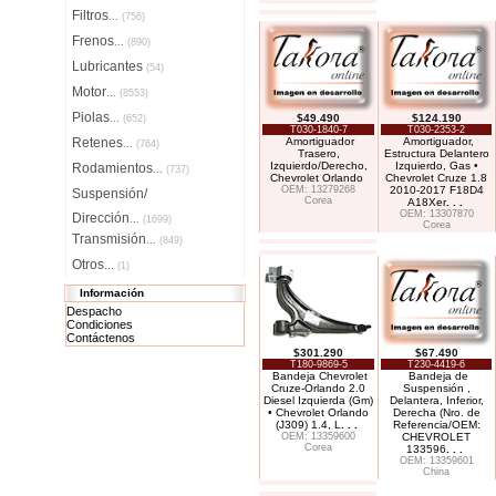
Filtros
...
(756)
Frenos
...
(890)
Lubricantes
(54)
Motor
...
(8553)
Piolas
$49.490
$124.190
...
(652)
T030-1840-7
T030-2353-2
Retenes
Amortiguador
Amortiguador,
...
(764)
Trasero,
Estructura Delantero
Izquierdo/Derecho,
Izquierdo, Gas •
Rodamientos
...
(737)
Chevrolet Orlando
Chevrolet Cruze 1.8
OEM: 13279268
2010-2017 F18D4
Suspensión/
Corea
A18Xer
. . .
OEM: 13307870
Dirección
...
(1699)
Corea
Transmisión
...
(849)
Otros...
(1)
Información
Despacho
Condiciones
Contáctenos
$301.290
$67.490
T180-9869-5
T230-4419-6
Bandeja Chevrolet
Bandeja de
Cruze-Orlando 2.0
Suspensión ,
Diesel Izquierda (Gm)
Delantera, Inferior,
• Chevrolet Orlando
Derecha (Nro. de
(J309) 1.4, L
. . .
Referencia/OEM:
OEM: 13359600
CHEVROLET
Corea
133596
. . .
OEM: 13359601
China