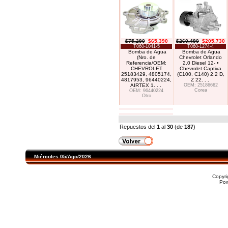
$75.290
$65.390
$260.490
$205.730
T060-1041-5
T060-1274-4
Bomba de Agua
Bomba de Agua
(Nro. de
Chevrolet Orlando
Referencia/OEM:
2.0 Diesel 12- •
CHEVROLET
Chevrolet Captiva
25183429, 4805174,
(C100, C140) 2.2 D,
4817953, 96440224,
Z 22
. . .
AIRTEX 1
. . .
OEM: 25186662
Corea
OEM: 96440224
Otro
Repuestos del
1
al
30
(de
187
)
Miércoles 05/Ago/2026
Copyr
Po