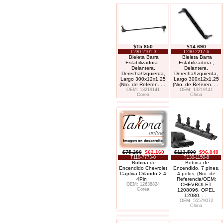
$15.850
$14.690
T230-2101-3
T230-2217-6
Bieleta Barra
Bieleta Barra
Estabilizadora ,
Estabilizadora ,
Delantera,
Delantera,
Derecha/Izquierda,
Derecha/Izquierda,
Largo 300x12x1.25
Largo 300x12x1.25
(Nro. de Referen
. . .
(Nro. de Referen
. . .
OEM: 13219141
OEM: 13219141
Corea
China
$75.290
$62.160
$113.590
$96.040
T110-7773-0
T130-1150-8
Bobina de
Bobina de
Encendido Chevrolet
Encendido, 7 pines,
Captiva Orlando 2.4
4 polos, (Nro. de
4Pin
Referencia/OEM:
OEM: 12638824
CHEVROLET
Corea
1208096, OPEL
12080
. . .
OEM: 55579072
China