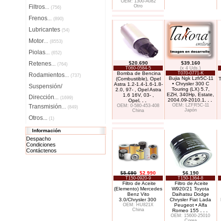
OEM: 1300-A082
Filtros
Otro
...
(756)
Frenos
...
(890)
Lubricantes
(54)
Motor
...
(8553)
Piolas
...
(652)
Retenes
$20.690
$39.160
...
(764)
T060-0584-5
(x 4 Uds.)
Bomba de Bencina
T070-0771-K
Rodamientos
...
(737)
Bujia Ngk Lzfr5C-11
(Combustible), Opel
T
• Chrysler 300 C
Astra 1.2-1.4-1.6-1.8-
Suspensión/
Touring (LX) 5.7,
2.0, 97- , Opel Astra
EZH, 340Hp, Estate,
1.6 16V, 03- ,
Dirección
...
(1699)
2004.09-2010.1
. . .
Opel
. . .
OEM: LZFR5C-11
Transmisión
OEM: 0-580-453-408
...
(849)
Japón
China
Otros...
(1)
Información
Despacho
Condiciones
Contáctenos
$5.690
$2.990
$6.190
T150-0920-9
T150-1364-8
Filtro de Aceite
Filtro de Aceite
(Elemento) Mercedes
W920/21 Toyota
Benz Vito
Daihatsu Dodge
3.0/Chrysler 300
Chrysler Fiat Lada
OEM: HU821X
Peugeot • Alfa
China
Romeo 155
. . .
OEM: 15600-25010
Corea