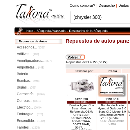
|
|
Cómo comprar?
Despacho
Dudas
Inicio
Búsqueda Avanzada
Resultados de la Búsqueda
»
»
Repuestos de autos para
Repuestos de Autos
Accesorios
...
(1556)
Aditivos
...
(103)
Amortiguadores
...
(837)
Repuestos del
1
al
27
(de
27
)
Ampolletas
...
(441)
Ordenar por:
Precio
Batería
Bombas
...
(958)
Bujías
...
(559)
Carrocería
...
(2696)
$127.890
$191.510
Correas
...
(1831)
T060-1846-7
T060-1782-7
Bomba Agua, Con
Bomba de Aceite
Eléctrico
...
(5040)
Base, (Nro. de
Hyundai Galloper 3.0
Referencia/OEM:
Starex3.0 Libero 3.0
M
Embrague
...
(678)
CHRYSLER
Mitsubishi Montero
K68046026AA,
V6 • Hyundai
. . .
Encendido
...
(1086)
68046026AA,
OEM: 21310-36010
Corea
5047138AB,
Faroles
5047
. . .
...
(1555)