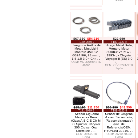
$67.390
$54.210
$22.690
T180-0566-2
T180-1727-K
Juego de Anillos de
Juego Metal Biela,
Motor, Mitsubishi
Montero Motor
Montero 3500Cc
3000Cc V6 6G72
6G74 96/, 93 mm. ,
1993- , • Chrysler
1.5-1.5-3.0 • Chr
. . .
Voyager II (ES) 3.0
OEM: MD-300569-STD
i,
. . .
Japón
OEM: CB-1822A-STD
Japón
$15.190
$11.650
$55.890
$48.590
T181-2989-2
T181-4222-8
Sensor Ciguenal
Sensor de Oxigeno,
Mercedes Benz
4 vias, Secundario,
/Class A-B-C-E-Clk-M-
(Reacondicionado)
Sl Sprinter, Chrysler
(Nro. de
300 Cruiser Gran
Referencia/OEM:
Cherokee
. . .
HYUNDAI 39210
. . .
OEM: 31532728
OEM: 39210-2B310
China
Corea