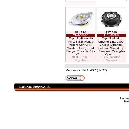
$11.790
$17.590
T181-3068-8
T181-3069-6
Tapa Radiador 19
Tapa Radiador
Psi-1.3 Bar, Honda
Chrysler 13Lb /300,
Accord Crv (Cr-v),
Cruiser, Durango,
Mazda 6 (seis), Ford,
Dakota, Nitro, Jeep
Dodge, Chevrolet V6-
Cherokee, Wrangler-
V8
. . .
Viper
. . .
OEM: RC0007
OEM: RC0152
Argentina
Argentina
Repuestos del
1
al
27
(de
27
)
Domingo 09/Ago/2026
Copyr
Po