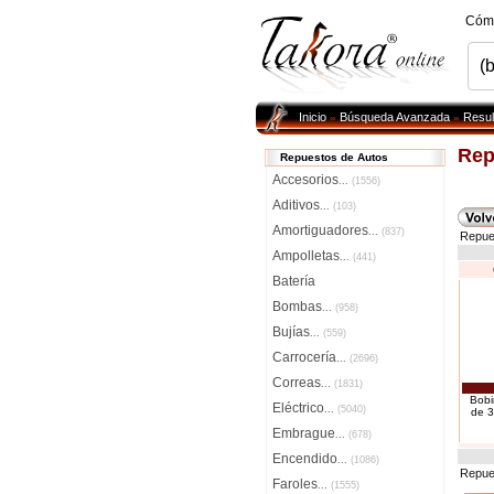
Cóm
Inicio
Búsqueda Avanzada
Resul
»
»
Rep
Repuestos de Autos
Accesorios
...
(1556)
Aditivos
...
(103)
Amortiguadores
...
(837)
Repue
Ampolletas
...
(441)
Batería
Bombas
...
(958)
Bujías
...
(559)
Carrocería
...
(2696)
Correas
...
(1831)
Bobi
Eléctrico
...
(5040)
de 3
Embrague
...
(678)
Encendido
...
(1086)
Repue
Faroles
...
(1555)