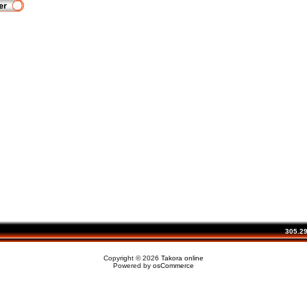
305.293
Copyright © 2026
Takora online
Powered by
osCommerce