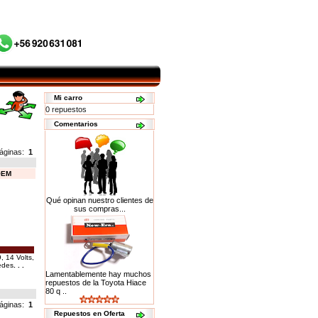
Mi carro
0 repuestos
Comentarios
áginas:
1
OEM
Qué opinan nuestro clientes de
sus compras...
, 14 Volts,
edes
. . .
Lamentablemente hay muchos
repuestos de la Toyota Hiace
80 q ..
áginas:
1
Repuestos en Oferta