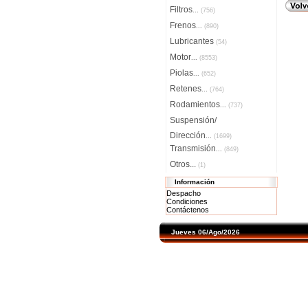
Filtros
...
(756)
Frenos
...
(890)
Lubricantes
(54)
Motor
...
(8553)
Piolas
...
(652)
Retenes
...
(764)
Rodamientos
...
(737)
Suspensión/
Dirección
...
(1699)
Transmisión
...
(849)
Otros...
(1)
Información
Despacho
Condiciones
Contáctenos
Jueves 06/Ago/2026