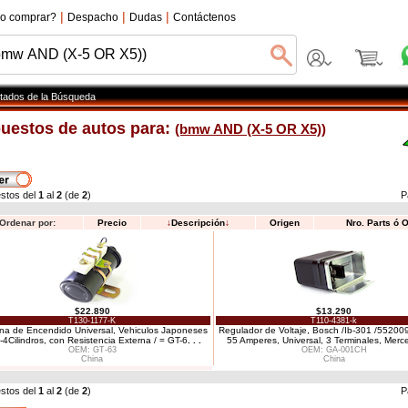
|
|
|
o comprar?
Despacho
Dudas
Contáctenos
tados de la Búsqueda
uestos de autos para:
(bmw AND (X-5 OR X5))
stos del
1
al
2
(de
2
)
P
Ordenar por:
Precio
↓
Descripción
↓
Origen
Nro. Parts ó 
$22.890
$13.290
T130-1177-K
T110-4381-k
na de Encendido Universal, Vehiculos Japoneses
Regulador de Voltaje, Bosch /Ib-301 /552009
-4Cilindros, con Resistencia Externa / = GT-6
. . .
55 Amperes, Universal, 3 Terminales, Merc
OEM: GT-63
OEM: GA-001CH
China
China
stos del
1
al
2
(de
2
)
P