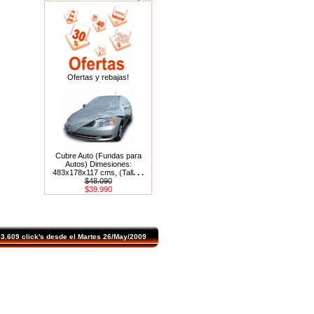
Ofertas y rebajas!
Cubre Auto (Fundas para
Autos) Dimesiones:
483x178x117 cms, (Tall
. . .
$48.090
$39.990
.609 click's desde el Martes 26/May/2009