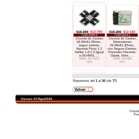
$15.390
$12.790
$15.290
$12.160
T240-0009-5
T240-0014-1
Cruceta de Cardan,
Cruceta de Cardan,
26.99x61.95mm.,
Dimensiones
seguo exterior,
26.99x61.95mm.,
Hyundai Pony 1.2
con Seguro Exterior,
Stellar 1.6-2.0,(igual
Chevrolet Chevette,
a GU-800)
. . .
Opala, Gran
. . .
OEM: GU-1210
OEM: GU-800
Otro
Otro
Repuestos del
1
al
30
(de
77
)
Viernes 07/Ago/2026
Copyr
Po