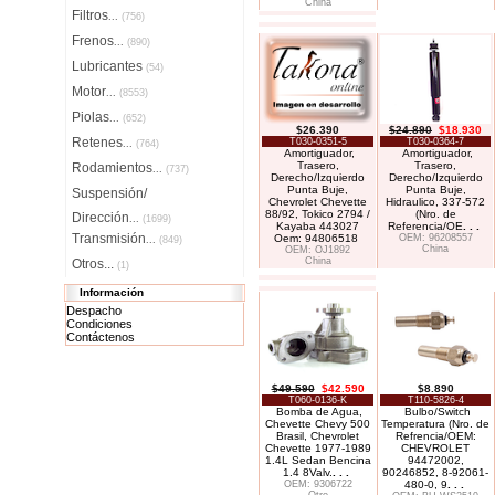
China
Filtros
...
(756)
Frenos
...
(890)
Lubricantes
(54)
Motor
...
(8553)
Piolas
...
(652)
$26.390
$24.890
$18.930
Retenes
T030-0351-5
T030-0364-7
...
(764)
Amortiguador,
Amortiguador,
Trasero,
Trasero,
Rodamientos
...
(737)
Derecho/Izquierdo
Derecho/Izquierdo
Punta Buje,
Punta Buje,
Suspensión/
Chevrolet Chevette
Hidraulico, 337-572
88/92, Tokico 2794 /
(Nro. de
Dirección
...
(1699)
Kayaba 443027
Referencia/OE
. . .
Transmisión
Oem: 94806518
OEM: 96208557
...
(849)
China
OEM: OJ1892
China
Otros...
(1)
Información
Despacho
Condiciones
Contáctenos
$49.590
$42.590
$8.890
T060-0136-K
T110-5826-4
Bomba de Agua,
Bulbo/Switch
Chevette Chevy 500
Temperatura (Nro. de
Brasil, Chevrolet
Refrencia/OEM:
Chevette 1977-1989
CHEVROLET
1.4L Sedan Bencina
94472002,
1.4 8Valv.
. . .
90246852, 8-92061-
OEM: 9306722
480-0, 9
. . .