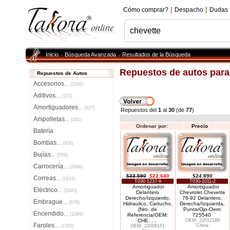
|
|
Cómo comprar?
Despacho
Dudas
Inicio
Búsqueda Avanzada
Resultados de la Búsqueda
»
»
Repuestos de autos par
Repuestos de Autos
Accesorios
...
(1556)
Aditivos
...
(103)
Amortiguadores
...
(837)
Repuestos del
1
al
30
(de
77
)
Ampolletas
...
(441)
Ordenar por:
Precio
Batería
Bombas
...
(958)
Bujías
...
(559)
Carrocería
...
(2696)
$33.590
$22.640
$24.890
Correas
...
(1831)
T030-1237-9
T030-1011-2
Amortiguador
Amortiguador
Eléctrico
...
(5040)
Delantero
Chevrolet Chevette
Derecho/Izquierdo,
76-92 Delantero,
Embrague
...
(678)
Hidraulico, Cartucho,
Derecha/Izquierda,
(Nro. de
Punta/Ojo-Oem:
Encendido
...
(1086)
Referencia/OEM:
725540
CHE
. . .
OEM: 22012189
Faroles
China
...
(1555)
OEM: 22008151