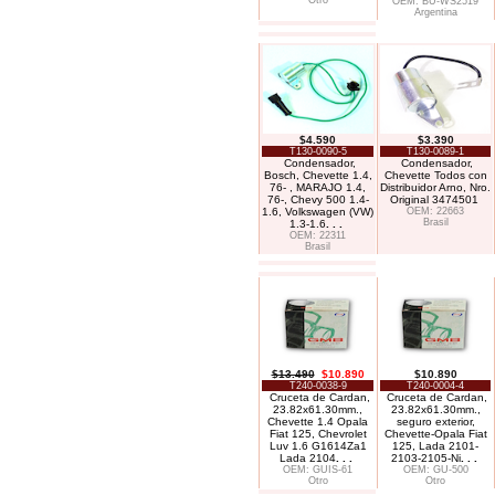
Otro
OEM: BU-WS2519
Argentina
$4.590
$3.390
T130-0090-5
T130-0089-1
Condensador,
Condensador,
Bosch, Chevette 1.4,
Chevette Todos con
76- , MARAJO 1.4,
Distribuidor Arno, Nro.
76-, Chevy 500 1.4-
Original 3474501
1.6, Volkswagen (VW)
OEM: 22663
Brasil
1.3-1.6
. . .
OEM: 22311
Brasil
$13.490
$10.890
$10.890
T240-0038-9
T240-0004-4
Cruceta de Cardan,
Cruceta de Cardan,
23.82x61.30mm.,
23.82x61.30mm.,
Chevette 1.4 Opala
seguro exterior,
Fiat 125, Chevrolet
Chevette-Opala Fiat
Luv 1.6 G1614Za1
125, Lada 2101-
Lada 2104
. . .
2103-2105-Ni
. . .
OEM: GUIS-61
OEM: GU-500
Otro
Otro