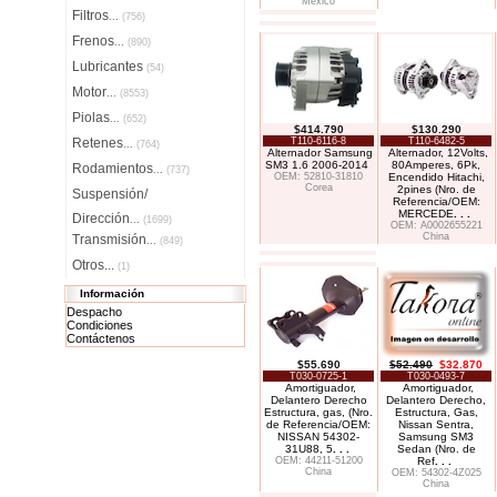
México
Filtros
...
(756)
Frenos
...
(890)
Lubricantes
(54)
Motor
...
(8553)
Piolas
...
(652)
$414.790
$130.290
Retenes
T110-6116-8
T110-6482-5
...
(764)
Alternador Samsung
Alternador, 12Volts,
SM3 1.6 2006-2014
80Amperes, 6Pk,
Rodamientos
...
(737)
OEM: 52810-31810
Encendido Hitachi,
Corea
2pines (Nro. de
Suspensión/
Referencia/OEM:
MERCEDE
. . .
Dirección
...
(1699)
OEM: A0002655221
China
Transmisión
...
(849)
Otros...
(1)
Información
Despacho
Condiciones
Contáctenos
$55.690
$52.490
$32.870
T030-0725-1
T030-0493-7
Amortiguador,
Amortiguador,
Delantero Derecho
Delantero Derecho,
Estructura, gas, (Nro.
Estructura, Gas,
de Referencia/OEM:
Nissan Sentra,
NISSAN 54302-
Samsung SM3
31U88, 5
. . .
Sedan (Nro. de
OEM: 44211-51200
Ref
. . .
China
OEM: 54302-4Z025
China