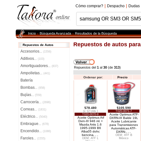
|
|
Cómo comprar?
Despacho
Dudas
Inicio
Búsqueda Avanzada
Resultados de la Búsqueda
»
»
Repuestos de autos par
Repuestos de Autos
Accesorios
...
(1556)
Aditivos
...
(103)
Amortiguadores
...
(837)
Repuestos del
1
al
30
(de
313
)
Ampolletas
...
(441)
Ordenar por:
Precio
Batería
Bombas
...
(958)
Bujías
...
(559)
Carrocería
...
(2696)
$78.480
$105.590
Correas
...
(1831)
(x 12 Uds.)
T020-0071-7
T020-0070-9
Aceite Optimus ATF-
Eléctrico
...
(5040)
Aceite Optimus Atf
DXRN-III Balde 19L
Dxrn-III 946 ml. •
Aceite Lubricante
Embrague
...
(678)
Mazda Artis 1.6
para Transmisiones
1995-1999 B6
Automáticas ATF-
Encendido
...
(1086)
Alba05 dohc
DXRN-
. . .
bencina
. . .
OEM: ATF B
Faroles
OEM: ATF L
México
...
(1555)