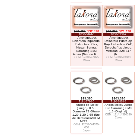
$52.490
$32.870
$26.790
$21.470
T030-0494-5
T030-0358-2
Amortiguador,
Amortiguador,
Delantero Izquierdo,
Delantero Punta ojo
Estructura, Gas,
Buje Hidraulico 2WD,
Nissan Sentra,
Derecho/ Izquierdo,
Samsung SM3
Medidas: 228-347
Sedan (Nro. de R
. . .
(N
. . .
OEM: 54303-4Z025
OEM: 54300-43003
China
China
$39.390
$203.390
T181-2786-5
T180-9898-9
Anillos de Motor
Anillos Motor, Juego,
(Juego), 0.50,
Std Samsung SM3
Diametro 73.60mm-,
1.6 (Original)
1.20-1.20-2.65 (Nro.
OEM: 1314143900S0
Corea
de Referencia/OEM:
NISS
. . .
OEM: 12033-5M370-
050
Japón