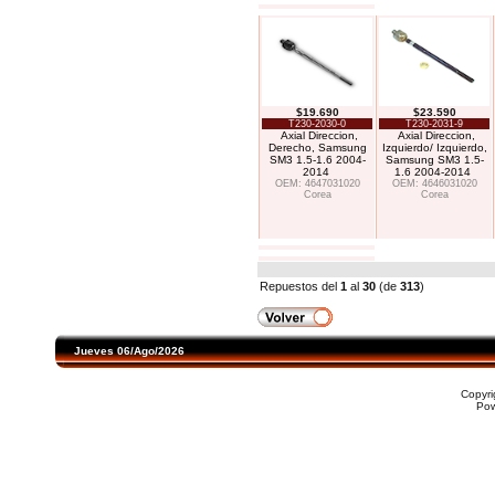
$19.690
$23.590
T230-2030-0
T230-2031-9
Axial Direccion,
Axial Direccion,
Derecho, Samsung
Izquierdo/ Izquierdo,
SM3 1.5-1.6 2004-
Samsung SM3 1.5-
2014
1.6 2004-2014
OEM: 4647031020
OEM: 4646031020
Corea
Corea
Repuestos del
1
al
30
(de
313
)
Jueves 06/Ago/2026
Copyr
Po