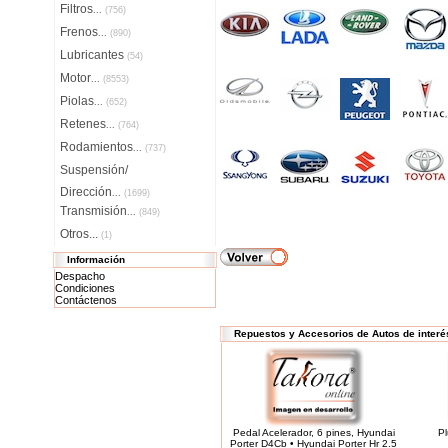
Filtros
...
(756)
Frenos
...
(890)
Lubricantes
(54)
Motor
...
(8553)
Piolas
...
(652)
Retenes
...
(764)
Rodamientos
...
(737)
Suspensión/
Dirección
...
(1699)
Transmisión
...
(849)
Otros...
(1)
Información
Despacho
Condiciones
Contáctenos
Repuestos y Accesorios de Autos de interé
Pedal Acelerador, 6 pines, Hyundai
Pl
Porter D4Cb • Hyundai Porter Hr 2.5