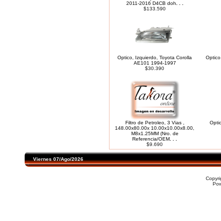
2011-2016 D4CB doh
. . .
$133.590
Optico, Izquierdo, Toyota Corolla
Optico
AE101 1994-1997
$30.390
Filtro de Petroleo, 3 Vias ,
Opti
148.00x80.00x 10.00x10.00x8.00,
M8x1.25MM (Nro. de
Referencia/OEM
. . .
$9.690
Viernes 07/Ago/2026
Copyr
Po