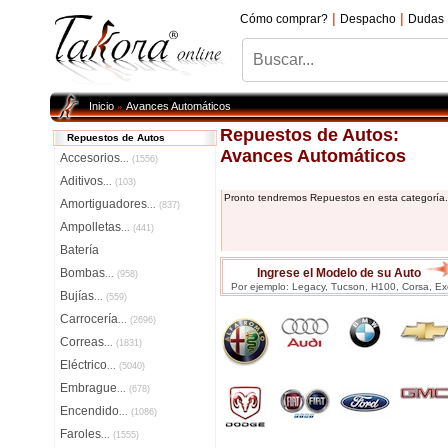
|
|
Cómo comprar?
Despacho
Dudas
Inicio
Avances Automáticos
»
Repuestos de Autos:
Repuestos de Autos
Avances Automáticos
Accesorios
...
(1556)
Aditivos
...
(103)
Pronto tendremos Repuestos en esta categoría.
Amortiguadores
...
(837)
Ampolletas
...
(441)
Batería
Bombas
Ingrese el Modelo de su Auto
...
(958)
Por ejemplo: Legacy, Tucson, H100, Corsa, Exc
Bujías
...
(559)
Carrocería
...
(2696)
Correas
...
(1831)
Eléctrico
...
(5040)
Embrague
...
(678)
Encendido
...
(1086)
Faroles
...
(1555)