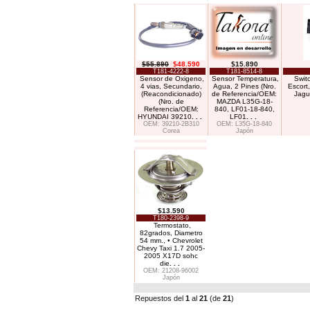
$55.890
$48.590
$15.890
T181-4222-8
T181-8514-8
Sensor de Oxigeno,
Sensor Temperatura,
Swit
4 vias, Secundario,
Agua, 2 Pines (Nro.
Escort
(Reacondicionado)
de Referencia/OEM:
Jagu
(Nro. de
MAZDA L35G-18-
Referencia/OEM:
840, LF01-18-840,
HYUNDAI 39210
. . .
LF01
. . .
OEM: 39210-2B310
OEM: L35G-18-840
Corea
Japón
$13.590
T180-2398-9
Termostato,
82grados, Diametro
54 mm., • Chevrolet
Chevy Taxi 1.7 2005-
2005 X17D sohc
die
. . .
OEM: 21208-96002
Japón
Repuestos del
1
al
21
(de
21
)