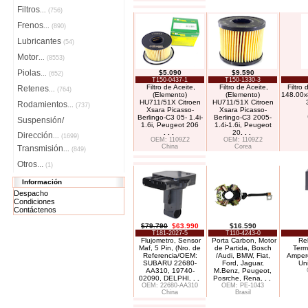
Filtros
...
(756)
Frenos
...
(890)
Lubricantes
(54)
Motor
...
(8553)
Piolas
$5.090
$9.590
...
(652)
T150-0437-1
T150-1330-3
Filtro de Aceite,
Filtro de Aceite,
Filtro
Retenes
...
(764)
(Elemento)
(Elemento)
148.00x
HU711/51X Citroen
HU711/51X Citroen
Rodamientos
...
(737)
Xsara Picasso-
Xsara Picasso-
Berlingo-C3 05- 1.4i-
Berlingo-C3 2005-
Suspensión/
1.6i, Peugeot 206
1.4i-1.6i, Peugeot
. . .
20
. . .
Dirección
...
(1699)
OEM: 1109Z2
OEM: 1109Z2
China
Corea
Transmisión
...
(849)
Otros...
(1)
Información
Despacho
Condiciones
Contáctenos
$79.790
$63.990
$16.590
T181-2027-5
T110-4243-0
Flujometro, Sensor
Porta Carbon, Motor
Rel
Maf, 5 Pin, (Nro. de
de Partida, Bosch
Term
Referencia/OEM:
/Audi, BMW, Fiat,
Amper
SUBARU 22680-
Ford, Jaguar,
Un
AA310, 19740-
M.Benz, Peugeot,
02090, DELPHI
. . .
Posrche, Rena
. . .
OEM: 22680-AA310
OEM: PE-1043
China
Brasil