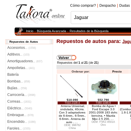
|
|
Cómo comprar?
Despacho
Dudas
Inicio
Búsqueda Avanzada
Resultados de la Búsqueda
»
»
Repuestos de autos para:
Jag
Repuestos de Autos
Accesorios
...
(1556)
Aditivos
...
(103)
Amortiguadores
...
(837)
Repuestos del
1
al
21
(de
21
)
Ampolletas
...
(441)
Ordenar por:
Precio
Batería
Bombas
...
(958)
Bujías
...
(559)
Carrocería
...
(2696)
$10.090
$52.790
Correas
...
(1831)
T010-2328-4
T060-1046-6
Antena Universal,
Bomba de Agua •
Eléctrico
...
(5040)
ondulada, 40cms.
Ford Escape 3.0
(Combust
Con 3 adaptadores
2001-2008 183 dohc
1.6-1.8
Embrague
...
(678)
de 6-4mm., 6-5mm.,
bencina, • Mazda
6-6mm.. Antena de
Mpv 2.5 200
. . .
Encendido
...
(1086)
auto
. . .
OEM: F5RZ-8501A
Otro
OEM: 998762
Faroles
China
...
(1555)