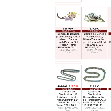
$38.090
$37.890
T060-0317-6
T060-0350-8
Bomba de Bencina
Bomba de Bencina
(Combustible), Linea
(Combustible),
Nissan, Datsun
Nissan/Datsun (Nro.
R
Track/Pick-Up 720,
de Referencia/OEM:
Nissan Patrol
NISSAN 17010-
VRN2000-2400cc
. . .
H7228-9, 17
. . .
OEM: DW-232-1
OEM: DW-237
Corea
Corea
$29.090
$23.590
$14.190
T180-2052-1
T180-2056-4
Cadena de
Cadena de
Distribucion, 110
Distribucion,
Eslabones, dobles,
Datsun/Nissan (Nro.
Nissan/Datsun L14-
de Referencia/OEM:
160J-180B L20-L24,
BMW 11317598262,
Nissan 720 L18 1
. . .
11317512359, 11
. . .
OEM: 13028-21000
OEM: 13028-18001
Japón
Japón