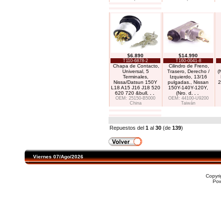
$6.890
$14.990
T110-6878-2
T160-0041-8
Chapa de Contacto,
Cilindro de Freno,
Universal, 5
Trasero, Derecho /
(
Terminales,
Izquierdo, 13/16
Nissa/Datsun 150Y
pulgadas., Nissan
2
L18 A15 J16 J18 520
150Y-140Y-120Y,
620 720 &bull
. . .
(Nro. d
. . .
OEM: 25150-B5000
OEM: 44100-U9200
China
Taiwán
Repuestos del
1
al
30
(de
139
)
Viernes 07/Ago/2026
Copyr
Po