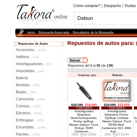
|
|
Cómo comprar?
Despacho
Dudas
Inicio
Búsqueda Avanzada
Resultados de la Búsqueda
»
»
Repuestos de autos para:
Repuestos de Autos
Accesorios
...
(1556)
Aditivos
...
(103)
Amortiguadores
...
(837)
Repuestos del
1
al
30
(de
139
)
Ampolletas
...
(441)
Ordenar por:
Precio
Batería
Bombas
...
(958)
Bujías
...
(559)
Carrocería
...
(2696)
$25.290
$18.060
$24.690
$15.820
Correas
...
(1831)
T030-0359-0
T030-0368-K
Amortiguador,
Amortiguador,
Eléctrico
...
(5040)
Delantero
Delantero Punta-
Derecho/Izquierdo,
OjoBuje Corbata
S
Embrague
...
(678)
Punta ojoBuje,
Nissan Datsun Truck
1
Nissan Datsun Truck,
85/98 Mod.
Encendido
...
(1086)
Pickup 79/85
Camioneta D21 4Wd,
Camionet
. . .
Kyb
. . .
Faroles
...
(1555)
OEM: 56110-25G00
OEM: 56110-25G00