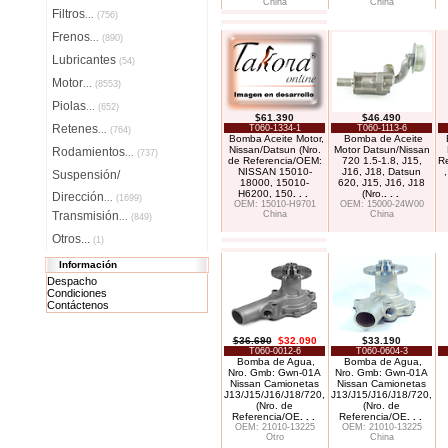
China
China
Filtros
...
(756)
Frenos
...
(890)
Lubricantes
(54)
Motor
...
(8553)
Piolas
...
(652)
$61.390
$46.490
Retenes
T060-1334-1
T060-1113-6
...
(764)
Bomba Aceite Motor,
Bomba de Aceite
Nissan/Datsun (Nro.
Motor Datsun/Nissan
Rodamientos
...
(737)
de Referencia/OEM:
720 1.5-1.8, J15,
R
NISSAN 15010-
J16, J18, Datsun
Suspensión/
18000, 15010-
620, J15, J16, J18
H6200, 150
. . .
(Nro.
. . .
Dirección
...
(1699)
OEM: 15010-H9701
OEM: 15000-24W00
Transmisión
China
China
...
(849)
Otros...
(1)
Información
Despacho
Condiciones
Contáctenos
$36.690
$32.090
$33.190
T060-0012-6
T060-0604-3
Bomba de Agua,
Bomba de Agua,
Nro. Gmb: Gwn-01A
Nro. Gmb: Gwn-01A
Nissan Camionetas
Nissan Camionetas
J13/J15/J16/J18/720,
J13/J15/J16/J18/720,
(Nro. de
(Nro. de
Referencia/OE
. . .
Referencia/OE
. . .
OEM: 21010-13225
OEM: 21010-13225
Otro
China