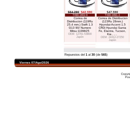
$54.290
$42.590
$47.590
T090-1802-6
T090-1891-3
Correa de
Correa de Distribucion
Distribucion (119Ru
(123Ru 28mm.)
25.4 mm.) Swift 1.3
Hyundai-Accent 1.5
G13 90/ Numero
CRDi Hyundai Santa
Mitsu:119Mr25
Fe, Elantra, Tucson,
OEM: 12761-53B00
Kia
. . .
Japón
OEM: 24312-27250
Japón
Repuestos del
1
al
30
(de
565
)
Viernes 07/Ago/2026
Copyr
Po