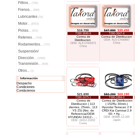
Filtros
...
(756)
Frenos
...
(890)
Lubricantes
(54)
Motor
...
(8553)
Piolas
$16.790
$47.990
$35.450
...
(652)
T090-3646-6
T090-3647-4
Correa de
Correa de Distribucion
Retenes
...
(764)
Distribucion
OEM: ALS-CH00667
China
OEM: ALS-CH00371
Rodamientos
...
(737)
China
Suspensión/
Dirección
...
(1699)
Transmisión
...
(849)
Otros...
(1)
Información
Despacho
Condiciones
Contáctenos
$21.690
$82.290
$69.190
T090-2475-1
T090-1884-0
Correa de
Correa de Distribucion
Distribucion ( 113
( 152Ru 30mm.)
dientes, 25mm., 113
Hyundai Terracan 2.9
YS 25) (Nro. de
CRDi Kia Carnival 2.9
Referencia/OEM:
00- • Hy
. . .
HYUNDAI 24312-
. . .
OEM: 0K88R-12-205
Japón
OEM: 24312-23202
Corea