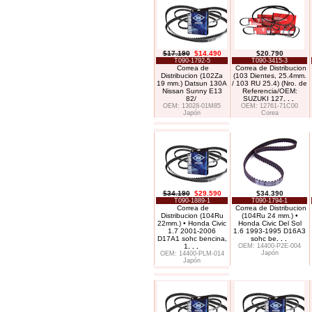
$17.190
$14.490
$20.790
T090-1792-5
T090-3415-3
Correa de
Correa de Distribucion
Distribucion (102Za
(103 Dientes, 25.4mm.
19 mm.) Datsun 130A
/ 103 RU 25.4) (Nro. de
Nissan Sunny E13
Referencia/OEM:
82/
SUZUKI 127
. . .
OEM: 13028-01M85
OEM: 12761-71C00
Japón
Corea
$34.190
$29.590
$34.390
T090-1889-1
T090-1794-1
Correa de
Correa de Distribucion
Distribucion (104Ru
(104Ru 24 mm.) •
22mm.) • Honda Civic
Honda Civic Del Sol
1.7 2001-2006
1.6 1993-1995 D16A3
D17A1 sohc bencina,
sohc be
. . .
1
. . .
OEM: 14400-P2E-004
Japón
OEM: 14400-PLM-014
Japón