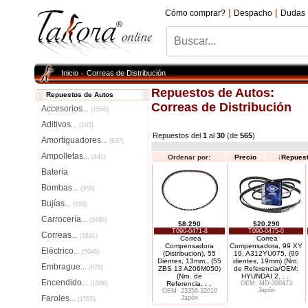
|
|
Cómo comprar?
Despacho
Dudas
Inicio
Correas de Distribución
»
Repuestos de Autos:
Repuestos de Autos
Correas de Distribución
Accesorios
...
(1556)
Aditivos
...
(103)
Repuestos del
1
al
30
(de
565
)
Amortiguadores
...
(837)
Ampolletas
...
(441)
Ordenar por:
Precio
↓
Repues
Batería
Bombas
...
(958)
Bujías
...
(559)
Carrocería
...
(2696)
$8.290
$20.290
T090-0471-8
T090-0475-0
Correas
...
(1831)
Correa
Correa
Compensadora
Compensadora, 99 XY
Eléctrico
...
(5040)
(Distribucion), 55
19, A312YU075, (99
Dientes, 13mm., (55
dientes, 19mm) (Nro.
Embrague
...
(678)
ZBS 13 A206M050)
de Referencia/OEM:
(Nro. de
HYUNDAI 2
. . .
Encendido
...
(1086)
Referencia
. . .
OEM: MD-300473
Japón
OEM: 23356-32010
Faroles
Japón
...
(1555)