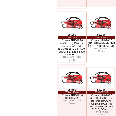
$9.190
$8.890
T090-2265-1
T090-2266-K
Correa 4PK-1010
Correa 4PK-1015
(4PK1010) (Nro. de
(4PK1015) Mazda 323
Refrencia/OEM:
1.5 1.6 1.8 90-94 D/H
NISSAN 11720-67A00,
OEM: 4PK-1015
Corea
SUZUKI 17521-85300,
DONGI
. . .
OEM: 4PK-1010
Corea
$8.890
$9.390
T090-2270-8
T090-2271-6
Correa 4PK-1040
Correa 4PK-1050
(4PK1040)
(4PK1050) (Nro. de
OEM: 4PK-1040
Referencia/OEM:
Corea
HONDA 56992-PT0-
004, SUZUKI 95141-
61J10, DON
. . .
OEM: 4PK-1050
Corea