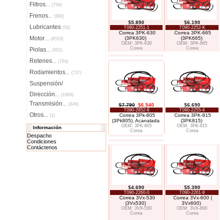
Filtros
...
(756)
Frenos
...
(890)
$5.890
$6.190
Lubricantes
(54)
T090-2251-1
T090-2252-K
Correa 3PK-630
Correa 3PK-665
Motor
(3PK630)
(3PK665)
...
(8553)
OEM: 3PK-630
OEM: 3PK-665
Corea
Corea
Piolas
...
(652)
Retenes
...
(764)
Rodamientos
...
(737)
Suspensión/
Dirección
...
(1699)
Transmisión
...
(849)
$7.790
$6.540
$6.690
T090-2852-8
T090-2255-4
Otros...
Correa 3Pk-805
Correa 3PK-815
(1)
(3Pk805), Acanalada
(3PK815)
OEM: 3PK-805
OEM: 3PK-815
Información
Corea
Corea
Despacho
Condiciones
Contáctenos
$4.690
$5.390
T090-2260-0
T090-2261-9
Correa 3Vx-530
Correa 3Vx-600 (
(3Vx530)
3Vx600)
OEM: 3VX-530
OEM: 3VX-600
Corea
Corea