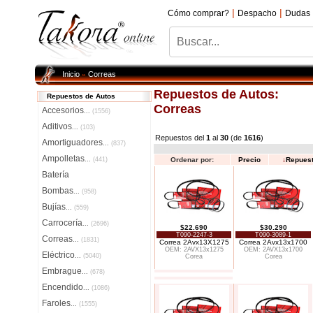
|
|
Cómo comprar?
Despacho
Dudas
Inicio
Correas
»
Repuestos de Autos:
Repuestos de Autos
Correas
Accesorios
...
(1556)
Aditivos
...
(103)
Repuestos del
1
al
30
(de
1616
)
Amortiguadores
...
(837)
Ampolletas
...
(441)
Ordenar por:
Precio
↓
Repues
Batería
Bombas
...
(958)
Bujías
...
(559)
Carrocería
...
(2696)
$22.690
$30.290
T090-2247-3
T090-3089-1
Correas
...
(1831)
Correa 2Avx13X1275
Correa 2Avx13x1700
OEM: 2AVX13x1275
OEM: 2AVX13x1700
Eléctrico
...
(5040)
Corea
Corea
Embrague
...
(678)
Encendido
...
(1086)
Faroles
...
(1555)