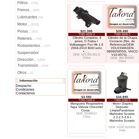
Filtros
...
(756)
Frenos
...
(890)
Lubricantes
(54)
Motor
...
(8553)
Piolas
$21.390
$39.490
...
(652)
T080-4609-3
T080-4608-5
Cilindro Completo, 6
Cilindro de la Chapa
Retenes
...
(764)
pines, C-Traba •
Contacto (Nro. de
Volkswagen Fox Hb 1.6
Referencia/OEM:
Rodamientos
...
(737)
2004-2010 BAH sohc
VOLKSWAGEN
•
. . .
3B0905855G, VAICO
Suspensión/
OEM: 5Z0.905-851.E
V10-6573)
. . .
China
OEM: 3B0-905855
Dirección
...
(1699)
China
Transmisión
...
(849)
Otros...
(1)
Información
Despacho
Condiciones
Contáctenos
$3.590
$34.890
T080-5349-9
T080-3180-0
Manguera Respiradero
Motor (Sapito)
Tapa Valvula Chevrolet
Deposito
Corsa
LimpiaParabrisas
OEM: 92099014
Mahindra Scorpio
China
2.2-2.5-2.6 •
Mahindra Scorpio
. . .
OEM: 0116CG0190N
India