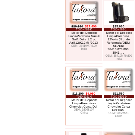
$20.890
$17.490
$25.090
T080-4483-K
T080-4482-1
Motor del Deposito
Motor del Deposito
LimpiaParabrisa Suzuki
LimpiaParabrisa,
Swift Dzire 1.2 cc
12Volts (Nro. de
Azi412(K12M) /2013
Referencia/OEM:
OEM: 38410M74L00
SUZUKI
India
38410M76M00,
3841
. . .
OEM: 38410M76M00
India
$11.290
$9.090
$11.590
T080-5351-0
T080-5352-9
Motor del Deposito
Motor del Deposito
LimpiaParabrisas
LimpiaParabrisas
Chevrolet Corsa Del
Chevrolet Corsa
OEM: 92098107
Del/Tras
China
OEM: 90226561
China