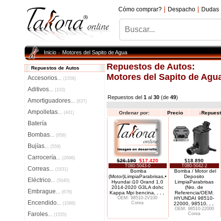
|
|
Cómo comprar?
Despacho
Dudas
Inicio
Motores del Sapito de Agua
»
Repuestos de Autos:
Repuestos de Autos
Motores del Sapito de Agu
Accesorios
...
(1556)
Aditivos
...
(103)
Repuestos del
1
al
30
(de
49
)
Amortiguadores
...
(837)
Ampolletas
...
(441)
Ordenar por:
Precio
↓
Repues
Batería
Bombas
...
(958)
Bujías
...
(559)
Carrocería
...
(2696)
$26.190
$17.420
$18.890
T080-5043-0
T080-5042-2
Correas
...
(1831)
Bomba
Bomba / Motor del
(Motor)LimpiaParabrisas,•
Deposito
Eléctrico
...
(5040)
Hyundai i10 Grand 1.0
LimpiaParabrisas
2014-2020 G3LA dohc
(Nro. de
Embrague
...
(678)
Kappa Mpi bencina,
. . .
Referencia/OEM:
OEM: 98510-2V100
HYUNDAI 98510-
Encendido
Corea
...
(1086)
22000, 98510
. . .
OEM: 98510-22000
Faroles
Corea
...
(1555)