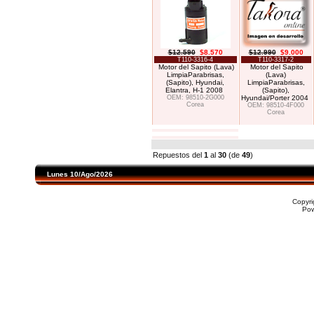
$12.590
$8.570
$12.990
$9.000
T110-3316-4
T110-3317-2
Motor del Sapito (Lava)
Motor del Sapito
LimpiaParabrisas,
(Lava)
(Sapito), Hyundai,
LimpiaParabrisas,
Elantra, H-1 2008
(Sapito),
OEM: 98510-2G000
Hyundai/Porter 2004
Corea
OEM: 98510-4F000
Corea
Repuestos del
1
al
30
(de
49
)
Lunes 10/Ago/2026
Copyr
Po