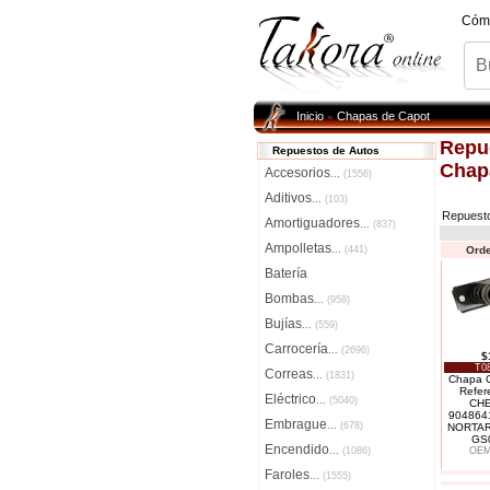
Cóm
Inicio
Chapas de Capot
»
Repu
Repuestos de Autos
Chap
Accesorios
...
(1556)
Aditivos
...
(103)
Repuest
Amortiguadores
...
(837)
Ampolletas
...
(441)
Orde
Batería
Bombas
...
(958)
Bujías
...
(559)
Carrocería
...
(2696)
$
T08
Correas
...
(1831)
Chapa C
Refer
Eléctrico
...
(5040)
CH
904864
Embrague
...
(678)
NORTAR
GS0
Encendido
...
(1086)
OEM
Faroles
...
(1555)