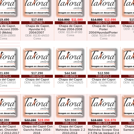
19.490
$17.690
$16.990
$11.080
$14.890
$12.090
$1
0-0378-5
T080-0766-7
T080-0381-5
T080-0767-5
T080
 de Capot,
Chapa de Capot,
Chapa de Capot,
Chapa de Capot,
Chapa d
 Accent 2006-
Hyundai H-1
Porter 2004-2008
Porter
OEM: 3
 (Mobis)
2004/2007
OEM: 81130-4F000
2004/Hyundai/Porter
Corea
81130-1G000
OEM: 81130-4A010
OEM: 81130-4F000
Corea
Corea
Corea
21.690
$17.290
$44.540
$12.590
0-6251-K
T080-6252-8
T080-6856-9
T080-6515-2
T080
 del Capot
Chapa del Capot
Chapa del Capot
Chapa del Capot
Chapa 
81130-1W010
OEM: 82110M79G00
OEM: ALS-CH02625
OEM: 82110M55R10
OEM: 8
Corea
India
China
India
42.390
$22.290
$19.090
$20.990
$19.690
$16.070
$
0-4598-4
T080-4599-2
T080-3062-6
T080-3063-4
T080
 del Capot
Chapa del Capot Con
Chapa del Capot
Chapa del Capot
Chapa
et, Chevrolet
Gancho Aveo 2004-
Mahindra Scorpio 2.2
Mahindra Scorpio Goa
Samsun
2.2 2012-2017
2016
2010-2014
2.5 Pik Up (pickup) 2.6