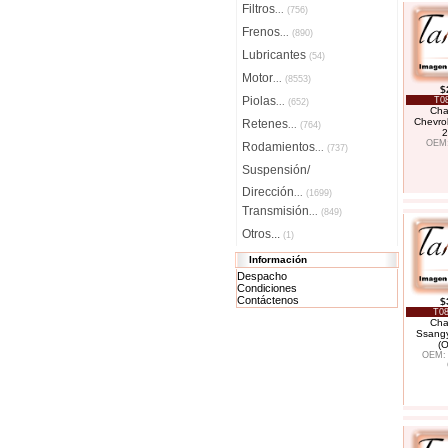
Filtros
...
(756)
Frenos
...
(890)
Lubricantes
(54)
Motor
...
(8553)
$
Piolas
T08
...
(652)
Cha
Chevrol
Retenes
...
(764)
2
OEM:
Rodamientos
...
(737)
Suspensión/
Dirección
...
(1699)
Transmisión
...
(849)
Otros...
(1)
Información
Despacho
Condiciones
Contáctenos
$
T08
Cha
Ssang
(O
OEM: 