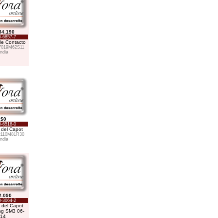
54.190
-6857-7
e Contacto
7019M62S11
India
$0
-6516-0
del Capot
2110M81R30
India
2.090
-3064-2
 del Capot
g SM3 06-
14