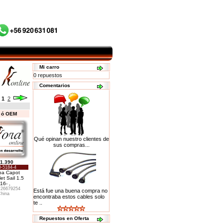
Mi carro
0 repuestos
Comentarios
:
1
2
s ó OEM
Qué opinan nuestro clientes de
sus compras...
1.390
-5184-4
pa Capot
et Sail 1.5
16- ,
26679254
Está fue una buena compra no
hina
encontraba estos cables solo
te ..
Repuestos en Oferta