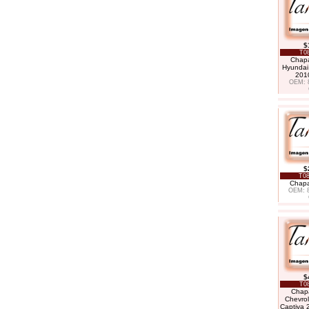
$
T08
Chapa
Hyundai
2010
OEM: 
$
T08
Chapa
OEM: 
$
T08
Chapa
Chevrol
Captiva 