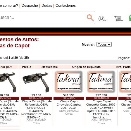
|
|
|
o comprar?
Despacho
Dudas
Contáctenos
estos de Autos:
as de Capot
Mostrar:
os del
1
al
30
(de
35
)
Páginas
nar por:
Precio
↓
Repuestos
↓
Origen de Repuesto
Nro. Part
10.090
$9.190
$44.190
$17.890
$2
0-3665-9
T080-5482-7
T080-4982-3
T080-4984-K
T080
apot (Nro. de
Chapa Capot (Nro. de
Chapa Capot
Chapa Capot
Cha
encia/OEM:
Referencia/OEM:
Chevrolet Captiva
Chevrolet Optra 2005-
Chevrol
EVROLET
CHEVROLET
2007-2010
2015 • Chevrolet
20
1, 90440165,
90440165,
OEM: 95469603
Optra 1.6 2004-2016
OEM: 
Corea
C
GE C01-822-
NORTARGE C01-822-
F16D3 dohc
5) &
. . .
GS05) • C
. . .
bencina
. . .
: 9048641
OEM: 90440165
OEM: 96548875
China
China
Corea