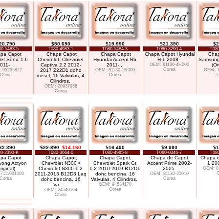
20.790
$50.690
$15.990
$21.390
$2
0-5483-5
T080-4983-1
T080-5484-3
T080-3290-4
T080
pa Capot
Chapa Capot
Chapa Capot
Chapa Capot Hyundai
Cha
et Sonic 1.6
Chevrolet, Chevrolet
Hyundai Accent Rb
H-1 2008-
Samsung
011- ,
Captiva 2.2 2012-
2011- ,
OEM: 81130-4H000
(Or
Corea
 95235827
2017 Z22D1 dohc
OEM: 81130-1R000
OEM: 7
China
Corea
C
diesel, 16 Valvulas, 4
Cilindros,
OEM: 20937956
Corea
32.390
$22.390
$14.160
$16.490
$9.990
$1
0-2393-K
T080-3664-0
T080-4985-8
T080-0346-7
T080
pa Capot
Chapa Capot,
Chapa Capot,
Chapa de Capot,
Chapa d
yong Actyon
Chevrolet N300 •
Chevrolet Spark Gt
Accent Prime 2002-
1 20
riginal)
Chevrolet N300 1.2
1.2 2010-2019 B12D1
2005
OEM: 8
C
7111031000
2011-2013 B12D3 Laq
dohc bencina, 16
OEM: 81130-25010
Corea
Corea
dohc bencina, 16
Valvulas, 4 Cilindros,
Va
. . .
OEM: 94534170
Corea
OEM: 24540164
China