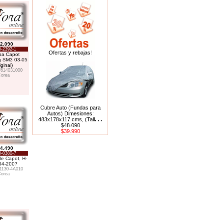
2.090
-2392-1
Ofertas y rebajas!
pa Capot
 SM3 03-05
iginal)
614031000
orea
Cubre Auto (Fundas para
Autos) Dimesiones:
483x178x117 cms, (Tall
. . .
$48.090
$39.990
4.490
-0380-7
e Capot, H-
04-2007
1130-4A010
orea