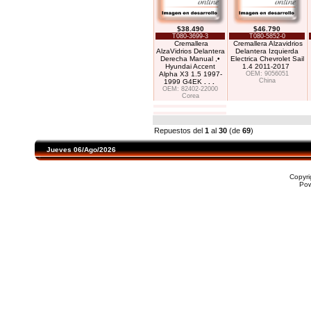
$38.490
$46.790
T080-3699-3
T080-5852-0
Cremallera
Cremallera Alzavidrios
AlzaVidrios Delantera
Delantera Izquierda
Derecha Manual ,•
Electrica Chevrolet Sail
Hyundai Accent
1.4 2011-2017
Alpha X3 1.5 1997-
OEM: 9056051
China
1999 G4EK
. . .
OEM: 82402-22000
Corea
Repuestos del
1
al
30
(de
69
)
Jueves 06/Ago/2026
Copyr
Po