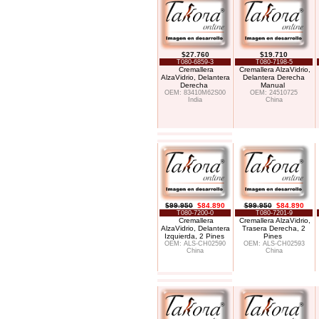
$27.760
$19.710
T080-6859-3
T080-7198-5
Cremallera
Cremallera AlzaVidrio,
AlzaVidrio, Delantera
Delantera Derecha
Derecha
Manual
OEM: 83410M62S00
OEM: 24510725
India
China
$99.950
$84.890
$99.950
$84.890
T080-7200-0
T080-7201-9
Cremallera
Cremallera AlzaVidrio,
AlzaVidrio, Delantera
Trasera Derecha, 2
Izquierda, 2 Pines
Pines
OEM: ALS-CH02590
OEM: ALS-CH02593
China
China