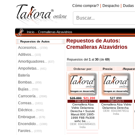
|
|
Cómo comprar?
Despacho
Dudas
Inicio
Cremalleras Alzavidrios
»
Repuestos de Autos:
Repuestos de Autos
Cremalleras Alzavidrios
Accesorios
...
(1556)
Aditivos
...
(103)
Repuestos del
1
al
30
(de
69
)
Amortiguadores
...
(837)
Ampolletas
...
(441)
Ordenar por:
Precio
↓
Repues
Batería
Bombas
...
(958)
Bujías
...
(559)
Carrocería
...
(2696)
$25.890
$21.200
$27.890
T080-6524-1
T080-6522-5
Correas
...
(1831)
Cremallera Alza
Cremallera Alza Vidrio
Vidrio Delantera
Delantera Derecha
Eléctrico
...
(5040)
Derecha • Suzuki
OEM: 83410M79G11
India
Maruti 800 1995-
Embrague
...
(678)
1998 F8B Fb308
sohc be
. . .
Encendido
...
(1086)
OEM: 83410M84021
India
Faroles
...
(1555)