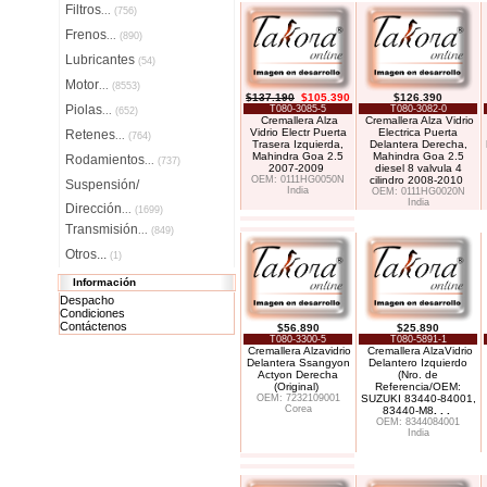
Filtros
...
(756)
Frenos
...
(890)
Lubricantes
(54)
Motor
...
(8553)
$137.190
$105.390
$126.390
Piolas
T080-3085-5
T080-3082-0
...
(652)
Cremallera Alza
Cremallera Alza Vidrio
Vidrio Electr Puerta
Electrica Puerta
Retenes
...
(764)
Trasera Izquierda,
Delantera Derecha,
Mahindra Goa 2.5
Mahindra Goa 2.5
Rodamientos
...
(737)
2007-2009
diesel 8 valvula 4
OEM: 0111HG0050N
cilindro 2008-2010
Suspensión/
India
OEM: 0111HG0020N
India
Dirección
...
(1699)
Transmisión
...
(849)
Otros...
(1)
Información
Despacho
Condiciones
Contáctenos
$56.890
$25.890
T080-3300-5
T080-5891-1
Cremallera Alzavidrio
Cremallera AlzaVidrio
Delantera Ssangyon
Delantero Izquierdo
Actyon Derecha
(Nro. de
(Original)
Referencia/OEM:
OEM: 7232109001
SUZUKI 83440-84001,
Corea
83440-M8
. . .
OEM: 8344084001
India