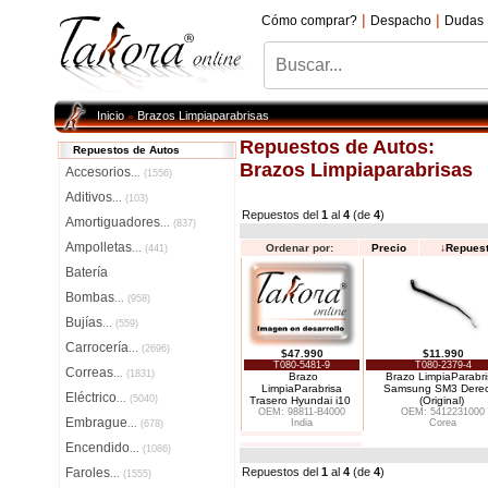
|
|
Cómo comprar?
Despacho
Dudas
Inicio
Brazos Limpiaparabrisas
»
Repuestos de Autos:
Repuestos de Autos
Brazos Limpiaparabrisas
Accesorios
...
(1556)
Aditivos
...
(103)
Repuestos del
1
al
4
(de
4
)
Amortiguadores
...
(837)
Ampolletas
Ordenar por:
Precio
↓
Repues
...
(441)
Batería
Bombas
...
(958)
Bujías
...
(559)
Carrocería
...
(2696)
$47.990
$11.990
T080-5481-9
T080-2379-4
Correas
...
(1831)
Brazo
Brazo LimpiaParabri
LimpiaParabrisa
Samsung SM3 Dere
Eléctrico
...
(5040)
Trasero Hyundai i10
(Original)
OEM: 98811-B4000
OEM: 5412231000
Embrague
India
Corea
...
(678)
Encendido
...
(1086)
Faroles
Repuestos del
1
al
4
(de
4
)
...
(1555)