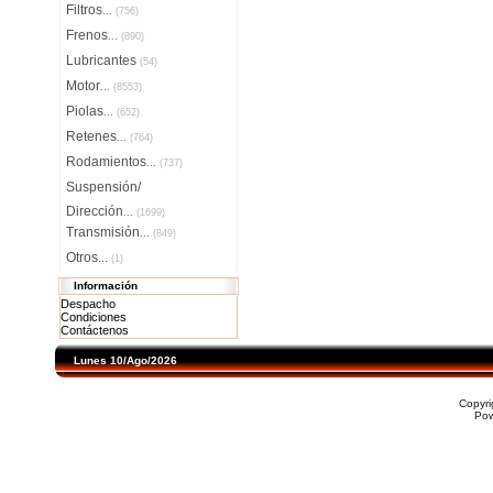
Filtros
...
(756)
Frenos
...
(890)
Lubricantes
(54)
Motor
...
(8553)
Piolas
...
(652)
Retenes
...
(764)
Rodamientos
...
(737)
Suspensión/
Dirección
...
(1699)
Transmisión
...
(849)
Otros...
(1)
Información
Despacho
Condiciones
Contáctenos
Lunes 10/Ago/2026
Copyr
Po