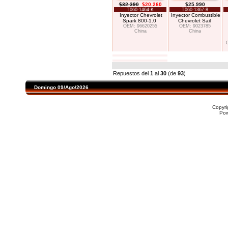
$32.390
$20.260
$25.990
T060-1464-K
T060-1367-8
Inyector Chevrolet
Inyector Combustible
Spark 800-1.0
Chevrolet Sail
OEM: 96620255
OEM: 9023785
China
China
Repuestos del
1
al
30
(de
93
)
Domingo 09/Ago/2026
Copyr
Po