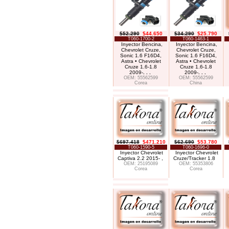
$52.290
$44.650
$34.290
$25.790
T060-1700-2
T060-1463-1
Inyector Bencina,
Inyector Bencina,
Chevrolet Cruze,
Chevrolet Cruze,
Sonic 1.6 F16D4,
Sonic 1.6 F16D4,
Astra • Chevrolet
Astra • Chevrolet
Cruze 1.6-1.8
Cruze 1.6-1.8
2009-
. . .
2009-
. . .
OEM: 55562599
OEM: 55562599
Corea
China
$697.418
$471.210
$62.690
$53.780
T060-1590-5
T060-1696-0
Inyector Chevrolet
Inyector Chevrolet
Captiva 2.2 2015- ,
Cruze/Tracker 1.8
OEM: 25195089
OEM: 55353806
Corea
Corea