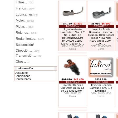
Filtros
...
(756)
Frenos
...
(890)
Lubricantes
(54)
Motor
...
(8553)
$4.790
$3.830
$8.090
$6.590
Piolas
T060-0304-4
T060-0417-2
...
(652)
Inyector Aceite
Inyector Aceite
Bancada, : Nro. 1 Y
Bancada, Derecha,
Retenes
...
(764)
No. 3 (Nro. de
Hyundai H100 Diesel
Referencia/OEM:
Todos • Hyundai
D
Rodamientos
...
(737)
HYUNDAI 21150-
H100 Grace 1994-
42540, 21150-4
. . .
199
. . .
Suspensión/
OEM: 21150-42540
OEM: 21160-42000
Corea
Corea
Dirección
...
(1699)
Transmisión
...
(849)
Otros...
(1)
Información
Despacho
Condiciones
Contáctenos
$98.890
$49.450
$116.990
T060-1034-2
T060-1370-8
Inyector Bencina
Inyector Bencina
Chevrolet Optra 1.6
Samsung Sm3 1.5
04-13 (25182404)
(Original)
OEM: 96332261
OEM: 1811041930
Corea
Corea