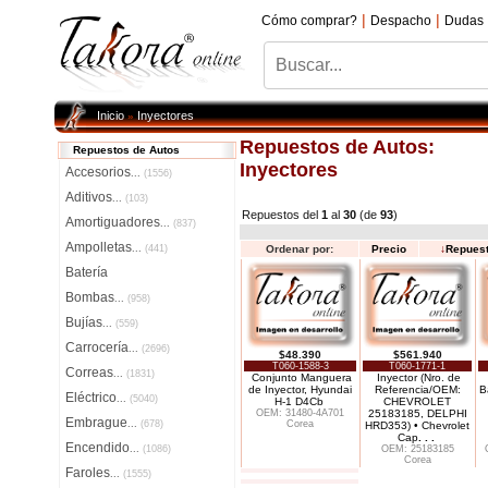
|
|
Cómo comprar?
Despacho
Dudas
Inicio
Inyectores
»
Repuestos de Autos:
Repuestos de Autos
Inyectores
Accesorios
...
(1556)
Aditivos
...
(103)
Repuestos del
1
al
30
(de
93
)
Amortiguadores
...
(837)
Ampolletas
...
(441)
Ordenar por:
Precio
↓
Repues
Batería
Bombas
...
(958)
Bujías
...
(559)
Carrocería
...
(2696)
$48.390
$561.940
T060-1588-3
T060-1771-1
Correas
...
(1831)
Conjunto Manguera
Inyector (Nro. de
de Inyector, Hyundai
Referencia/OEM:
B
Eléctrico
...
(5040)
H-1 D4Cb
CHEVROLET
OEM: 31480-4A701
25183185, DELPHI
Embrague
...
(678)
Corea
HRD353) • Chevrolet
Cap
. . .
Encendido
...
(1086)
OEM: 25183185
Corea
Faroles
...
(1555)