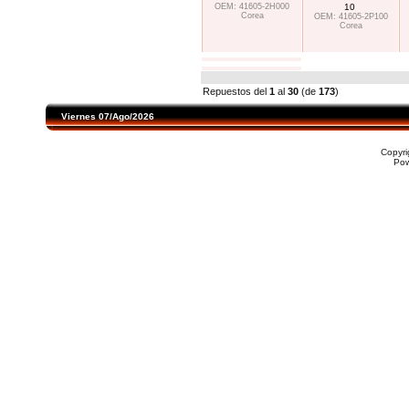
OEM: 41605-2H000
10
Corea
OEM: 41605-2P100
Corea
Repuestos del
1
al
30
(de
173
)
Viernes 07/Ago/2026
Copyr
Po