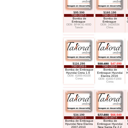
$95.590
$160.190
T060-2007-0
T060-2008-9
Bomba de
Bomba de
Embrague
Embrague
OEM: BP4K-41-400D
OEM: 24100534
Taiwán
China
$116.290
$58.490
$47.090
T060-1658-8
T060-1502-6
Bomba de Embrague
Bomba de
Hyundai Creta 1.6
Embrague Hyundai
H
OEM: 41600-A0100
Elantra 2016
Corea
OEM: 41600-F2000
Corea
$34.190
$77.890
$66.040
T060-1503-4
T060-1447-K
Bomba de Embrague
Bomba de
Hyundai New Elantra
Embrague Hyundai
2007-2010
New Santa Fe 2.2