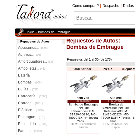
|
|
Cómo comprar?
Despacho
Dudas
Inicio
Bombas de Embrague
»
Repuestos de Autos:
Repuestos de Autos
Bombas de Embrague
Accesorios
...
(1556)
Aditivos
...
(103)
Repuestos del
1
al
30
(de
173
)
Amortiguadores
...
(837)
Ampolletas
...
(441)
Ordenar por:
Precio
↓
Repues
Batería
Bombas
...
(958)
Bujías
...
(559)
Carrocería
...
(2696)
$38.790
$56.890
T060-1910-2
T060-2004-6
Correas
...
(1831)
Bomba de Embrague
Bomba de
(Nro. de
Embrague (Nro. de
Eléctrico
...
(5040)
Referencia/OEM:
Referencia/OEM:
31420-0D220, MC-
31420-0D220, MC-
Embrague
...
(678)
T8009-EXP) • Toyota
T8009-EXP) • Toyota
5
Yaris
. . .
Yaris
. . .
Encendido
...
(1086)
OEM: 31420-0D220
OEM: 31420-0D220
Taiwán
Japón
Faroles
...
(1555)