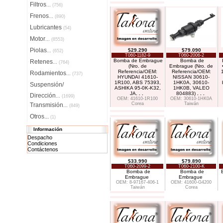
Filtros
...
(756)
Frenos
...
(890)
Lubricantes
(54)
Motor
...
(8553)
Piolas
$29.290
$79.090
...
(652)
T060-1182-9
T060-2006-2
Bomba de Embrague
Bomba de
Retenes
...
(764)
(Nro. de
Embrague (Nro. de
Referencia/OEM:
Referencia/OEM:
Rodamientos
...
(737)
HYUNDAI 41610-
NISSAN 30610-
1R100, ABS 75393,
1HK0A, 30610-
Suspensión/
ASHIKA 95-0K-K32,
1HK0B, VALEO
JA
. . .
804883)
. . .
Dirección
...
(1699)
OEM: 41610-1R100
OEM: 30610-1HK0A
Corea
Taiwán
Transmisión
...
(849)
Otros...
(1)
Información
Despacho
Condiciones
Contáctenos
$33.990
$79.890
T060-2099-2
T060-2100-K
Bomba de
Bomba de
Embrague
Embrague
OEM: 8-97167-406-1
OEM: 41600-G4200
Taiwán
Corea