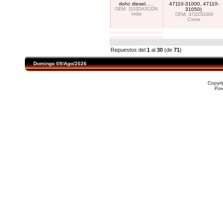
dohc diesel
. . .
47110-31000, 47110-
OEM: 1102DA3132N
31050)
India
OEM: 4711031000
Corea
Repuestos del
1
al
30
(de
71
)
Domingo 09/Ago/2026
Copyr
Po