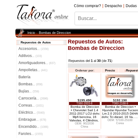
|
|
Cómo comprar?
Despacho
Dudas
Inicio
Bombas de Direccion
»
Repuestos de Autos:
Repuestos de Autos
Bombas de Direccion
Accesorios
...
(1556)
Aditivos
...
(103)
Repuestos del
1
al
30
(de
71
)
Amortiguadores
...
(837)
Ampolletas
...
(441)
Ordenar por:
Precio
↓
Repues
Batería
Bombas
...
(958)
Bujías
...
(559)
Carrocería
...
(2696)
$195.490
$192.190
T060-2003-8
T060-2168-9
Correas
...
(1831)
Bomba de Direccion
Bomba de Direccion •
• Chevrolet Sail 1.4
Hyundai Hyundai Tucson
Eléctrico
...
(5040)
2011-2017 LCU dohc
Lm 2.0 2010-2015 D4HA
Mpfi bencina, 16
dohc Tci diesel, 16 Va
. . .
Embrague
...
(678)
Valvulas, 4 Cilindros,
OEM: 57100-2S100
Corea
OEM: 9022036
Encendido
China
...
(1086)
Faroles
...
(1555)