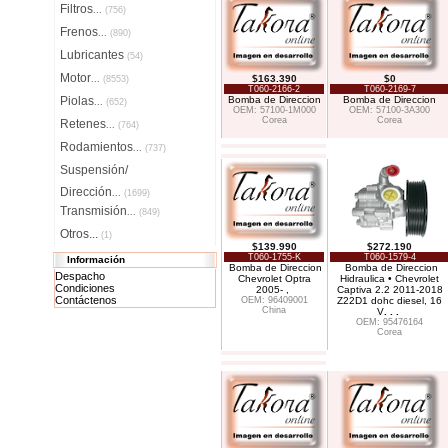
Filtros
...
(756)
Frenos
...
(890)
Lubricantes
(54)
Motor
$163.390
$0
...
(8553)
T060-2166-2
T060-2169-7
Piolas
Bomba de Direccion
Bomba de Direccion
...
(652)
OEM: 57100-1M000
OEM: 57100-3A300
Corea
Corea
Retenes
...
(764)
Rodamientos
...
(737)
Suspensión/
Dirección
...
(1699)
Transmisión
...
(849)
Otros...
(1)
$139.990
$272.190
T060-1755-K
T060-1579-4
Información
Bomba de Direccion
Bomba de Direccion
Despacho
Chevrolet Optra
Hidraulica • Chevrolet
Condiciones
2005- ,
Captiva 2.2 2011-2018
Contáctenos
OEM: 96409001
Z22D1 dohc diesel, 16
China
V
. . .
OEM: 95476164
Corea