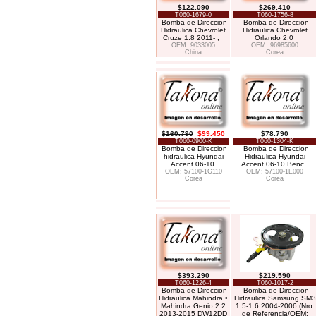
$122.090
$269.410
T060-1679-0
T060-1756-8
Bomba de Direccion
Bomba de Direccion
Hidraulica Chevrolet
Hidraulica Chevrolet
Cruze 1.8 2011- ,
Orlando 2.0
OEM: 9033005
OEM: 96985600
China
Corea
$160.790
$99.450
$78.790
T060-0900-K
T060-1304-K
Bomba de Direccion
Bomba de Direccion
hidraulica Hyundai
Hidraulica Hyundai
Accent 06-10
Accent 06-10 Benc.
OEM: 57100-1G110
OEM: 57100-1E000
Corea
Corea
$393.290
$219.590
T060-1226-4
T060-1017-2
Bomba de Direccion
Bomba de Direccion
Hidraulica Mahindra •
Hidraulica Samsung SM3
Mahindra Genio 2.2
1.5-1.6 2004-2006 (Nro.
2013-2015 DW12DD
de Referencia/OEM: