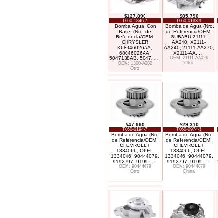
$127.890
$85.790
T060-1846-7
T060-0193-9
Bomba Agua, Con
Bomba de Agua (Nro.
Base, (Nro. de
de Referencia/OEM:
Referencia/OEM:
SUBARU 21111-
CHRYSLER
AA240, X2111-
K68046026AA,
AA240, 21111-AA270,
68046026AA,
X2111-AA
. . .
5047138AB, 5047
. . .
OEM: 21111-AA026
Otro
OEM: 1300-A082
Otro
$47.990
$29.310
T060-0194-7
T060-0974-3
Bomba de Agua (Nro.
Bomba de Agua (Nro.
de Referencia/OEM:
de Referencia/OEM:
CHEVROLET
CHEVROLET
1334066, OPEL
1334066, OPEL
1334046, 90444079,
1334046, 90444079,
9192797, 9199
. . .
9192797, 9199
. . .
OEM: 90444079
OEM: 90444079
Otro
China