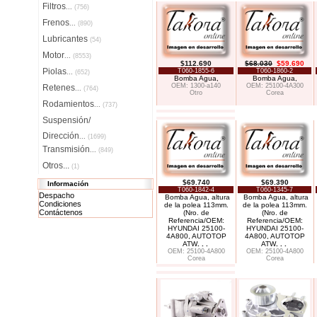
Filtros
...
(756)
Frenos
...
(890)
Lubricantes
(54)
Motor
...
(8553)
$112.690
$68.030
$59.690
Piolas
T060-1855-6
T060-1860-2
...
(652)
Bomba Agua,
Bomba Agua,
OEM: 1300-a140
OEM: 25100-4A300
Retenes
...
(764)
Otro
Corea
Rodamientos
...
(737)
Suspensión/
Dirección
...
(1699)
Transmisión
...
(849)
Otros...
(1)
$69.740
$69.390
Información
T060-1842-4
T060-1345-7
Despacho
Bomba Agua, altura
Bomba Agua, altura
Condiciones
de la polea 113mm.
de la polea 113mm.
Contáctenos
(Nro. de
(Nro. de
Referencia/OEM:
Referencia/OEM:
HYUNDAI 25100-
HYUNDAI 25100-
4A800, AUTOTOP
4A800, AUTOTOP
ATW
. . .
ATW
. . .
OEM: 25100-4A800
OEM: 25100-4A800
Corea
Corea