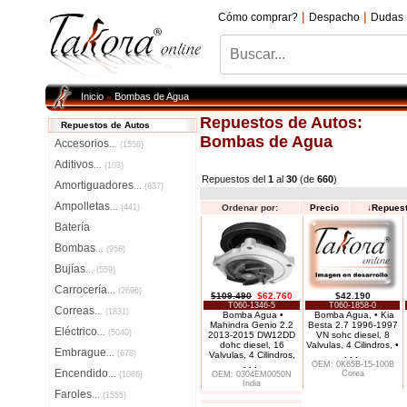
|
|
Cómo comprar?
Despacho
Dudas
Inicio
Bombas de Agua
»
Repuestos de Autos:
Repuestos de Autos
Bombas de Agua
Accesorios
...
(1556)
Aditivos
...
(103)
Repuestos del
1
al
30
(de
660
)
Amortiguadores
...
(837)
Ampolletas
...
(441)
Ordenar por:
Precio
↓
Repues
Batería
Bombas
...
(958)
Bujías
...
(559)
Carrocería
...
(2696)
$109.490
$62.760
$42.190
T060-1346-5
T060-1858-0
Correas
...
(1831)
Bomba Agua •
Bomba Agua, • Kia
Mahindra Genio 2.2
Besta 2.7 1996-1997
Eléctrico
...
(5040)
2013-2015 DW12DD
VN sohc diesel, 8
dohc diesel, 16
Valvulas, 4 Cilindros, •
Embrague
...
(678)
Valvulas, 4 Cilindros,
. . .
. . .
OEM: 0K65B-15-100B
Encendido
Corea
...
(1086)
OEM: 0304EM0050N
India
Faroles
...
(1555)