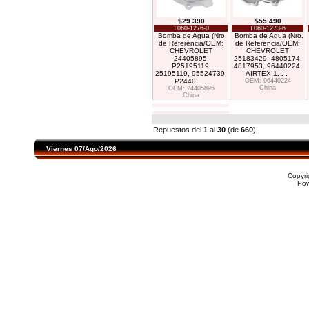
$29.390
$55.490
T060-1276-0
T060-1273-6
Bomba de Agua (Nro.
Bomba de Agua (Nro.
de Referencia/OEM:
de Referencia/OEM:
CHEVROLET
CHEVROLET
24405895,
25183429, 4805174,
P25195119,
4817953, 96440224,
25195119, 95524739,
AIRTEX 1
. . .
P2440
. . .
OEM: 96440224
China
OEM: 24405895
China
Repuestos del
1
al
30
(de
660
)
Viernes 07/Ago/2026
Copyr
Po