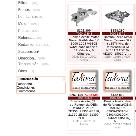
Filtros
...
(756)
Frenos
...
(890)
Lubricantes
(54)
Motor
...
(8553)
Piolas
$102.390
$158.290
...
(652)
T060-1336-8
T060-1337-6
Bomba Aceite Motor
Bomba Aceite Motor
Retenes
...
(764)
Nissan Pathfinder 3.0
Nissan Terrano D22
1990-1998 VG30E
Yd25Ti (Nro. de
Rodamientos
...
(737)
Wd21 sohc bencina,
Referencia/OEM:
12 Valvulas, 6
NISSAN 15010-
Suspensión/
Cilindros,
AD200, 15010-V
. . .
OEM: 15010-12G01
OEM: 15010-VK500
Dirección
...
(1699)
China
China
Transmisión
...
(849)
Otros...
(1)
Información
Despacho
Condiciones
Contáctenos
$257.490
$225.690
$132.890
T060-1816-5
T060-1817-3
Bomba Aceite, (Nro.
Bomba Aceite, (Nro.
de Referencia/OEM:
de Referencia/OEM:
HYUNDAI 21350-
MAHINDRA
2E350, 21350-2E310,
0303AC0310N,
21350-2E330, 21350-
0303AC0100N,
2E0
. . .
0303AAC00511N)
OEM: 21350-2E330
&
. . .
Corea
OEM: 0303AC0310N
India