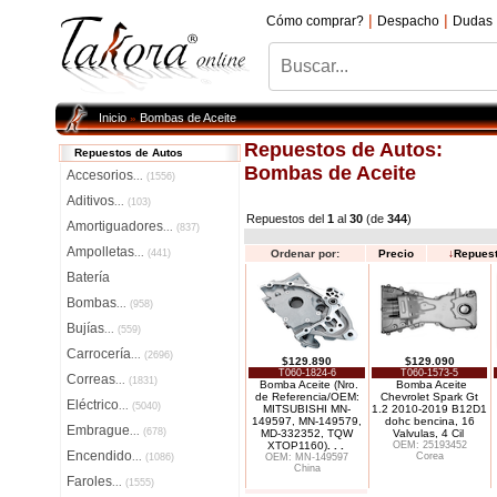
|
|
Cómo comprar?
Despacho
Dudas
Inicio
Bombas de Aceite
»
Repuestos de Autos:
Repuestos de Autos
Bombas de Aceite
Accesorios
...
(1556)
Aditivos
...
(103)
Repuestos del
1
al
30
(de
344
)
Amortiguadores
...
(837)
Ampolletas
...
(441)
Ordenar por:
Precio
↓
Repues
Batería
Bombas
...
(958)
Bujías
...
(559)
Carrocería
...
(2696)
$129.890
$129.090
T060-1824-6
T060-1573-5
Correas
...
(1831)
Bomba Aceite (Nro.
Bomba Aceite
de Referencia/OEM:
Chevrolet Spark Gt
Eléctrico
...
(5040)
MITSUBISHI MN-
1.2 2010-2019 B12D1
149597, MN-149579,
dohc bencina, 16
Embrague
...
(678)
MD-332352, TQW
Valvulas, 4 Cil
XTOP1160)
. . .
OEM: 25193452
Encendido
Corea
...
(1086)
OEM: MN-149597
China
Faroles
...
(1555)