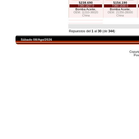
$238.690
$154.190
T060-1827-0
T060-1830-0
Bomba Aceite,
Bomba Aceite,
OEM: 11310-36020
OEM: 21350-2B000
China
China
Repuestos del
1
al
30
(de
344
)
Sábado 08/Ago/2026
Copyr
Po