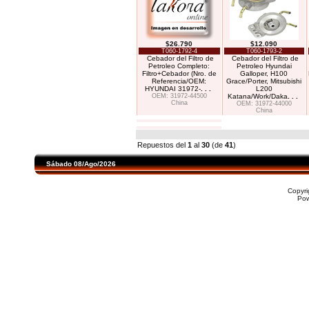
$26.790
$12.090
T060-1792-4
T060-1793-2
Cebador del Filtro de
Cebador del Filtro de
Petroleo Completo:
Petroleo Hyundai
Filtro+Cebador (Nro. de
Galloper, H100
Referencia/OEM:
Grace/Porter, Mitsubishi
HYUNDAI 31972-
. . .
L200
OEM: 31972-44500
Katana/Work/Daka
. . .
China
OEM: 31972-44000
China
Repuestos del
1
al
30
(de
41
)
Sábado 08/Ago/2026
Copyr
Po