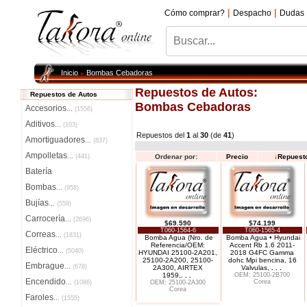
|
|
Cómo comprar?
Despacho
Dudas
Inicio
Bombas Cebadoras
»
Repuestos de Autos:
Repuestos de Autos
Bombas Cebadoras
Accesorios
...
(1556)
Aditivos
...
(103)
Repuestos del
1
al
30
(de
41
)
Amortiguadores
...
(837)
Ampolletas
...
(441)
Ordenar por:
Precio
↓
Repuest
Batería
Bombas
...
(958)
Bujías
...
(559)
Carrocería
...
(2696)
$69.590
$74.199
T060-1564-6
T060-1565-4
Correas
...
(1831)
Bomba Agua (Nro. de
Bomba Agua • Hyundai
Referencia/OEM:
Accent Rb 1.6 2011-
Eléctrico
...
(5040)
HYUNDAI 25100-2A201,
2018 G4FC Gamma
25100-2A200, 25100-
dohc Mpi bencina, 16
Embrague
...
(678)
2A300, AIRTEX
Valvulas,
. . .
1959,
. . .
OEM: 25100-2B700
Encendido
Corea
...
(1086)
OEM: 25100-2A300
Corea
Faroles
...
(1555)