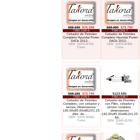
$85.690
$76.390
$89.990
$75.790
T060-1540-9
T060-1541-7
Cebador de Petroleo
Cebador de Petroleo
Completo Hyundai Porter
Completo Hyundai Porter
D4Cb 2012- ,
D4Cb 2012- ,
OEM: 31970-4F101
OEM: 31970-4F800
Corea
Corea
$89.290
$75.790
$123.690
T060-1539-5
T060-1538-7
Cebador de Petroleo
Cebador de Petroleo
Completo, con cebador y
con Filtro, cebador y
sensor. Dimensiones:
sensor completo,
140.00x85.00xM12X1.25
dimensiones
(Nro. de
. . .
140.00x85.00xM12x1.25
OEM: 31970-4H900
&b
. . .
Corea
OEM: 31940-45700
Corea