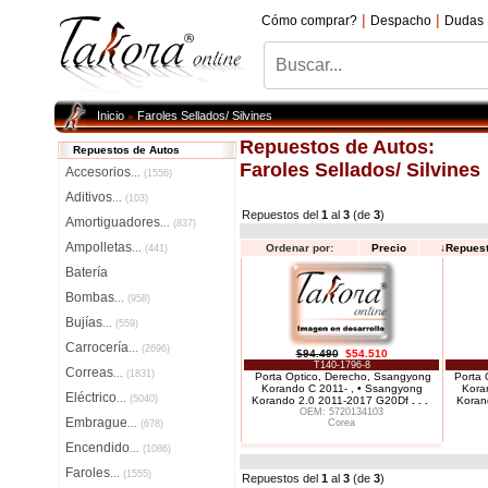
|
|
Cómo comprar?
Despacho
Dudas
Inicio
Faroles Sellados/ Silvines
»
Repuestos de Autos:
Repuestos de Autos
Faroles Sellados/ Silvines
Accesorios
...
(1556)
Aditivos
...
(103)
Repuestos del
1
al
3
(de
3
)
Amortiguadores
...
(837)
Ampolletas
Ordenar por:
Precio
↓
Repues
...
(441)
Batería
Bombas
...
(958)
Bujías
...
(559)
Carrocería
...
(2696)
$94.490
$54.510
T140-1796-8
Correas
...
(1831)
Porta Optico, Derecho, Ssangyong
Porta 
Korando C 2011- , • Ssangyong
Kora
Eléctrico
...
(5040)
Korando 2.0 2011-2017 G20Df
. . .
Koran
OEM: 5720134103
Embrague
Corea
...
(678)
Encendido
...
(1086)
Faroles
...
(1555)
Repuestos del
1
al
3
(de
3
)