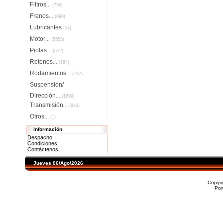
Filtros
...
(756)
Frenos
...
(890)
Lubricantes
(54)
Motor
...
(8553)
Piolas
...
(652)
Retenes
...
(764)
Rodamientos
...
(737)
Suspensión/
Dirección
...
(1699)
Transmisión
...
(849)
Otros...
(1)
Información
Despacho
Condiciones
Contáctenos
Jueves 06/Ago/2026
Copyr
Po