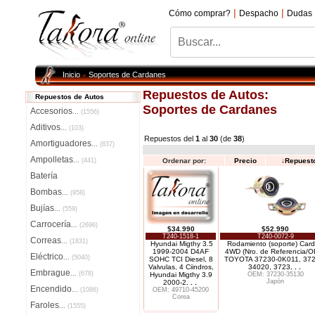
|
|
Cómo comprar?
Despacho
Dudas
Inicio
Soportes de Cardanes
»
Repuestos de Autos:
Repuestos de Autos
Soportes de Cardanes
Accesorios
...
(1556)
Aditivos
...
(103)
Repuestos del
1
al
30
(de
38
)
Amortiguadores
...
(837)
Ampolletas
...
(441)
Ordenar por:
Precio
↓
Repuest
Batería
Bombas
...
(958)
Bujías
...
(559)
Carrocería
...
(2696)
$34.990
$52.990
T240-1518-1
T240-0072-9
Correas
...
(1831)
Hyundai Migthy 3.5
Rodamiento (soporte) Card
1999-2004 D4AF
4WD (Nro. de Referencia/
Eléctrico
...
(5040)
SOHC TCI Diesel, 8
TOYOTA 37230-0K011, 372
Valvulas, 4 Ciindros,
34020, 3723
. . .
Embrague
...
(678)
Hyundai Migthy 3.9
OEM: 37230-35130
Japón
2000-2
. . .
Encendido
...
(1086)
OEM: 49710-45200
Corea
Faroles
...
(1555)