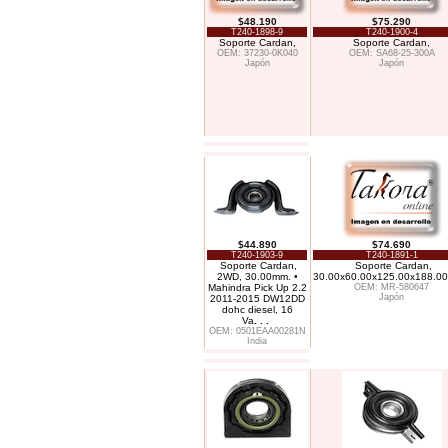
$48.190
$75.290
T240-1898-9
T240-1900-4
Soporte Cardan,
Soporte Cardan,
OEM: 37230-0K040
OEM: SA68-25-300A
Japón
Japón
$44.890
$74.690
T240-1903-9
T240-1891-1
Soporte Cardan,
Soporte Cardan,
2WD, 30.00mm. •
30.00x60.00x125.00x188.0
Mahindra Pick Up 2.2
OEM: MR-580647
Japón
2011-2015 DW12DD
dohc diesel, 16
Va
. . .
OEM: 0501EAA00281N
India