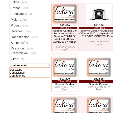
Filtros
...
(756)
Frenos
...
(890)
Lubricantes
(54)
Motor
...
(8553)
Piolas
$67.490
$44.390
...
(652)
T240-1329-4
T240-1459-2
Soporte Cardan Con
Soporte Cardan Hyundai Mi
Retenes
...
(764)
Rodamiento Nissan
C/Turbo 2007- , • Hyundai M
Terrano D22-D22X
2.5 D4CB DOHC TCI Euro
Rodamientos
...
(737)
4X4 Yd25Ddtimt
D
. . .
2005/2009 • Nissan
OEM: 49710-5K700
Suspensión/
Corea
P
. . .
OEM: 37521-56G27
Dirección
...
(1699)
Japón
Transmisión
...
(849)
Otros...
(1)
Información
Despacho
Condiciones
Contáctenos
$67.390
$80.090
T240-1893-8
T240-1894-6
Soporte Cardan,
Soporte Cardan,
OEM: 37521-JR60A
OEM: 8-97947-657-0
Japón
Japón