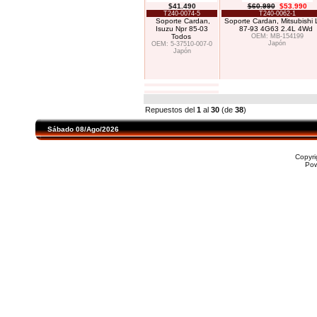
$41.490
$60.990
$53.990
T240-0074-5
T240-0062-1
Soporte Cardan,
Soporte Cardan, Mitsubishi
Isuzu Npr 85-03
87-93 4G63 2.4L 4Wd
Todos
OEM: MB-154199
Japón
OEM: 5-37510-007-0
Japón
Repuestos del
1
al
30
(de
38
)
Sábado 08/Ago/2026
Copyr
Po