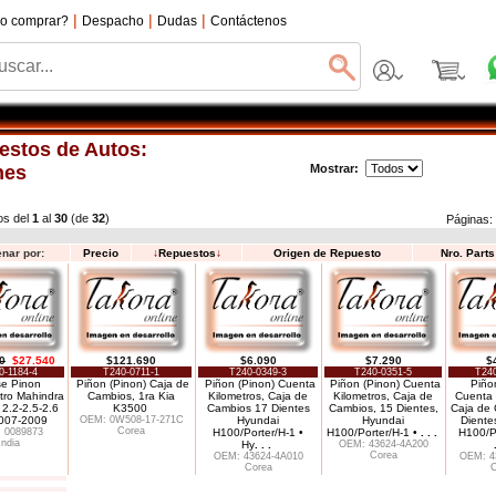
|
|
|
o comprar?
Despacho
Dudas
Contáctenos
estos de Autos:
nes
Mostrar:
os del
1
al
30
(de
32
)
Páginas
nar por:
Precio
↓
Repuestos
↓
Origen de Repuesto
Nro. Part
0
$27.540
$121.690
$6.090
$7.290
$
0-1184-4
T240-0711-1
T240-0349-3
T240-0351-5
T240
e Pinon
Piñon (Pinon) Caja de
Piñon (Pinon) Cuenta
Piñon (Pinon) Cuenta
Piño
tro Mahindra
Cambios, 1ra Kia
Kilometros, Caja de
Kilometros, Caja de
Cuenta 
 2.2-2.5-2.6
K3500
Cambios 17 Dientes
Cambios, 15 Dientes,
Caja de 
007-2009
OEM: 0W508-17-271C
Hyundai
Hyundai
Diente
Corea
 0089873
H100/Porter/H-1 •
H100/Porter/H-1 •
. . .
H100/Po
India
Hy
. . .
OEM: 43624-4A200
Corea
OEM: 43624-4A010
OEM: 4
Corea
C