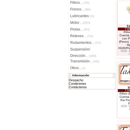
Filtros
...
(756)
Frenos
...
(890)
Lubricantes
(54)
Motor
...
(8553)
$1
Piolas
T18
...
(652)
Piño
Cuenta 
Retenes
...
(764)
con P
(Pinon),
Rodamientos
...
(737)
Hy
H100/Po
Suspensión/
OEM: 4
Dirección
...
(1699)
Transmisión
...
(849)
Otros...
(1)
Información
Despacho
Condiciones
Contáctenos
$
T24
Piñon (
Cuenta 
Kia Fro
2
OEM: 4