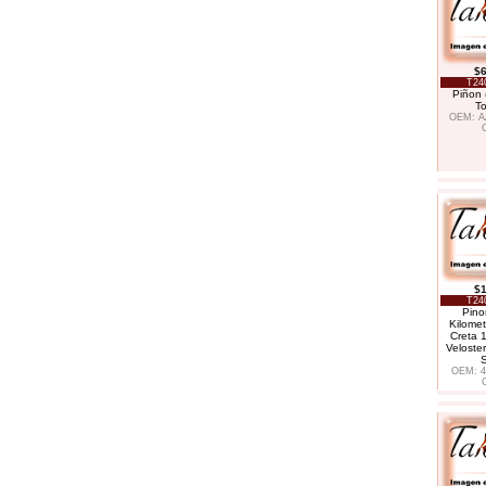
$6
T24
Piñon 
T
OEM: A
$1
T24
Pino
Kilome
Creta 1
Veloster
OEM: 4