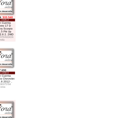
0
$33.540
-1535-2
n Cuenta
etro 17 D
ra Scorpio
.5 Pik Up
 2.6 2. 2WD
707DA0241N
India
7.690
-1558-0
n Cuenta
os Chevrolet
.6 2012- ,
90375764
orea