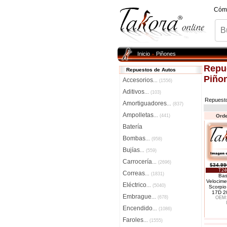
Cóm
Inicio
Piñones
»
Repu
Repuestos de Autos
Piño
Accesorios
...
(1556)
Aditivos
...
(103)
Repuest
Amortiguadores
...
(837)
Ampolletas
...
(441)
Orde
Batería
Bombas
...
(958)
Bujías
...
(559)
Carrocería
...
(2696)
$34.99
T24
Correas
...
(1831)
Bas
Velocime
Eléctrico
...
(5040)
Scorpio
17D 2
Embrague
...
(678)
OEM:
Encendido
...
(1086)
Faroles
...
(1555)