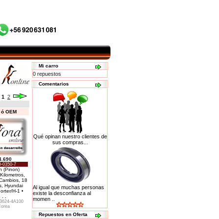
Mi carro
0 repuestos
Comentarios
:
1
2
s ó OEM
Qué opinan nuestro clientes de
sus compras...
4.690
-0350-7
n (Pinon)
Kilometros,
Cambios, 18
s, Hyundai
Al igual que muchas personas
rter/H-1 •
existe la desconfianza al
. . .
momen ..
3624-4A100
orea
Repuestos en Oferta