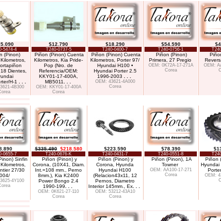
5.090
$12.790
$18.290
$54.590
$4
0-5474-4
T240-0737-5
T240-0400-7
T240-0756-1
T240
n (Pinon)
Piñon (Pinon) Cuenta
Piñon (Pinon) Cuenta
Piñon (Pinon)
Piño
Kilometros,
Kilometros, Kia Pride-
Kilometros, Porter 97/
Primera, 27 Pregio
Revers
ortapiñon
Pop (Nro. de
Hyundai H100 •
OEM: 0K72A-17-271A
OEM: AA
Corea
C
 18 Dientes,
Referencia/OEM:
Hyundai Porter 2.5
undai
KKY01-17-400A,
1996-2003
. . .
rter/H-1
. . .
MB5011
. . .
OEM: 43621-4A000
Corea
3621-4B300
OEM: KKY01-17-400A
Corea
Corea
8.890
$335.490
$218.580
$223.590
$78.390
$1
0-0655-7
T240-0676-K
T240-0431-7
T240-0551-8
T240
Pinon) Sinfin
Piñon (Pinon) y
Piñon (Pinon) y
Piñon (Pinon), 1A
Piñon 
Kilometros,
Corona, (10X41, Diam.
Corona, Hyunda
Towner
Hyundai 
ntier 27/30
Int.=108 mm., Perno
Hyundai H100
OEM: AA100-17-271
Porte
Corea
004/
8mm.), Kia K2400
(Relacion43x11, 12
OEM: 4
C
3625-4Y100
Power Bongo 2.4
Pernos, Diametro
Corea
1990-199
. . .
Interior 145mm., Ex
. . .
OEM: 0K621-27-110
OEM: 53212-43A10
Corea
Corea