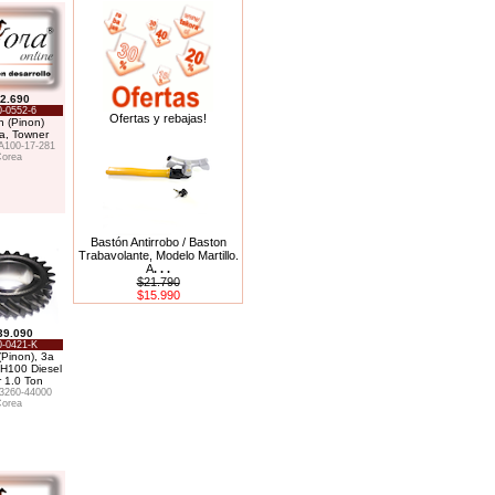
2.690
-0552-6
Ofertas y rebajas!
n (Pinon)
a, Towner
100-17-281
orea
Bastón Antirrobo / Baston
Trabavolante, Modelo Martillo.
A
. . .
$21.790
$15.990
39.090
-0421-K
(Pinon), 3a
H100 Diesel
r 1.0 Ton
3260-44000
orea