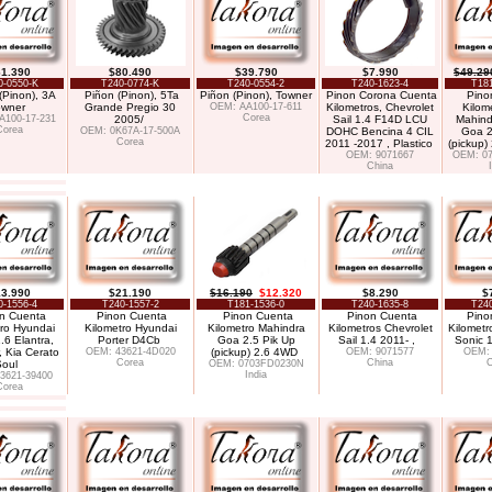
1.390
$80.490
$39.790
$7.990
$49.29
0-0550-K
T240-0774-K
T240-0554-2
T240-1623-4
T181
(Pinon), 3A
Piñon (Pinon), 5Ta
Piñon (Pinon), Towner
Pinon Corona Cuenta
Pino
owner
Grande Pregio 30
OEM: AA100-17-611
Kilometros, Chevrolet
Kilom
Corea
A100-17-231
2005/
Sail 1.4 F14D LCU
Mahind
Corea
OEM: 0K67A-17-500A
DOHC Bencina 4 CIL
Goa 2
Corea
2011 -2017 , Plastico
(pickup)
OEM: 9071667
OEM: 0
China
3.990
$21.190
$16.190
$12.320
$8.290
$
0-1556-4
T240-1557-2
T181-1536-0
T240-1635-8
T240
n Cuenta
Pinon Cuenta
Pinon Cuenta
Pinon Cuenta
Pino
tro Hyundai
Kilometro Hyundai
Kilometro Mahindra
Kilometros Chevrolet
Kilometr
.6 Elantra,
Porter D4Cb
Goa 2.5 Pik Up
Sail 1.4 2011- ,
Sonic 1
, Kia Cerato
OEM: 43621-4D020
(pickup) 2.6 4WD
OEM: 9071577
OEM: 
Corea
China
C
Soul
OEM: 0703FD0230N
India
3621-39400
Corea