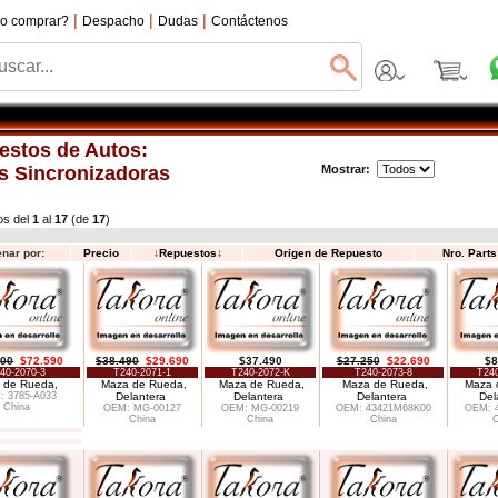
|
|
|
o comprar?
Despacho
Dudas
Contáctenos
estos de Autos:
s Sincronizadoras
Mostrar:
os del
1
al
17
(de
17
)
nar por:
Precio
↓
Repuestos
↓
Origen de Repuesto
Nro. Part
400
$72.590
$38.490
$29.690
$37.490
$27.250
$22.690
$8
40-2070-3
T240-2071-1
T240-2072-K
T240-2073-8
T240
 de Rueda,
Maza de Rueda,
Maza de Rueda,
Maza de Rueda,
Maza 
 3785-A033
Delantera
Delantera
Delantera
Del
China
OEM: MG-00127
OEM: MG-00219
OEM: 43421M68K00
OEM: 
China
China
China
C