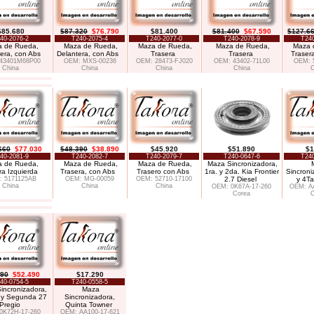
$85.680
$87.320
$76.790
$81.400
$81.400
$67.590
$127.6
40-2076-2
T240-2075-4
T240-2077-0
T240-2078-9
T240
 de Rueda,
Maza de Rueda,
Maza de Rueda,
Maza de Rueda,
Maza 
era, con Abs
Delantera, con Abs
Trasera
Trasera
Traser
43401M68P00
OEM: MXS-00236
OEM: 28473-FJ020
OEM: 43402-71L00
OEM: 
China
China
China
China
C
660
$77.030
$48.390
$38.890
$45.920
$51.890
$1
40-2081-9
T240-2082-7
T240-2079-7
T240-0647-6
T240
 de Rueda,
Maza de Rueda,
Maza de Rueda,
Maza Sincronizadora,
ra Izquierda
Trasera, con Abs
Trasero con Abs
1ra. y 2da. Kia Frontier
Sincroni
 5171125AB
OEM: MG-00059
OEM: 52710-17100
2.7 Diesel
y 4T
China
China
China
OEM: 0K67A-17-260
OEM: AA
Corea
C
390
$52.490
$17.290
40-0754-5
T240-0558-5
incronizadora,
Maza
 y Segunda 27
Sincronizadora,
Pregio
Quinta Towner
0K72H-17-260
OEM: AA100-17-621