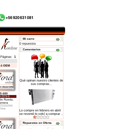
Mi carro
0 repuestos
Comentarios
Páginas:
1
s ó OEM
Qué opinan nuestro clientes de
sus compras...
5.680
-2074-6
de Rueda,
antera
4721010AA
hina
Lo compre en febrero en abril
se reventó lo volví a comprar ..
Repuestos en Oferta