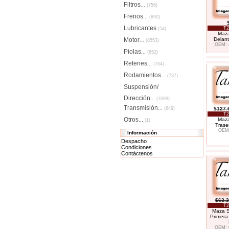
Filtros
...
(756)
Frenos
...
(890)
Lubricantes
T2
(54)
Maza
Motor
Delant
...
(8553)
OEM: 
Piolas
...
(652)
Retenes
...
(764)
Rodamientos
...
(737)
Suspensión/
Dirección
...
(1699)
Transmisión
...
(849)
$127.
T2
Otros...
Maza
(1)
Trase
OEM:
Información
Despacho
Condiciones
Contáctenos
$63.
T2
Maza S
Primera
OEM: 