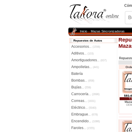
Cóm
Inicio
Mazas Sincronizadoras
»
Repu
Repuestos de Autos
Maza
Accesorios
...
(1556)
Aditivos
...
(103)
Repuest
Amortiguadores
...
(837)
Ampolletas
Orde
...
(441)
Batería
Bombas
...
(958)
Bujías
...
(559)
Carrocería
...
(2696)
$81.
T2
Correas
...
(1831)
Maza
OEM:
Eléctrico
...
(5040)
Embrague
...
(678)
Encendido
...
(1086)
Faroles
...
(1555)