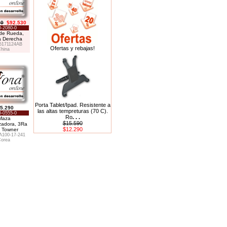
60
$92.530
-2080-0
de Rueda,
a Derecha
5171124AB
Ofertas y rebajas!
hina
Porta Tablet/Ipad. Resistente a
5.290
las altas tempreturas (70 C).
-0555-0
Ro
. . .
Maza
$15.590
zadora, 3Ra
$12.290
a Towner
100-17-241
orea