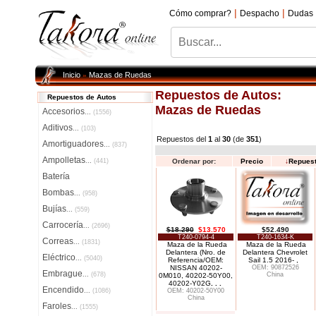
|
|
Cómo comprar?
Despacho
Dudas
Inicio
Mazas de Ruedas
»
Repuestos de Autos:
Repuestos de Autos
Mazas de Ruedas
Accesorios
...
(1556)
Aditivos
...
(103)
Repuestos del
1
al
30
(de
351
)
Amortiguadores
...
(837)
Ampolletas
...
(441)
Ordenar por:
Precio
↓
Repues
Batería
Bombas
...
(958)
Bujías
...
(559)
Carrocería
...
(2696)
$18.290
$13.570
$52.490
T240-0794-4
T240-1634-K
Correas
...
(1831)
Maza de la Rueda
Maza de la Rueda
Delantera (Nro. de
Delantera Chevrolet
Eléctrico
...
(5040)
Referencia/OEM:
Sail 1.5 2016- ,
NISSAN 40202-
OEM: 90872526
Embrague
...
(678)
China
0M010, 40202-50Y00,
40202-Y02G
. . .
Encendido
...
(1086)
OEM: 40202-50Y00
China
Faroles
...
(1555)