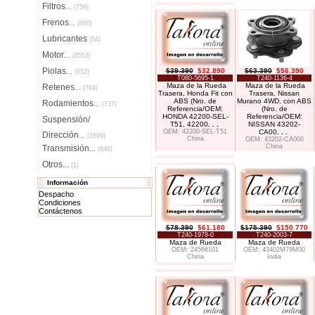
Filtros
...
(756)
Frenos
...
(890)
Lubricantes
(54)
Motor
...
(8553)
Piolas
$39.390
$32.890
$63.390
$56.390
...
(652)
T080-5695-1
T240-1136-4
Maza de la Rueda
Maza de la Rueda
Retenes
...
(764)
Trasera, Honda Fit con
Trasera, Nissan
ABS (Nro. de
Murano 4WD, con ABS
Rodamientos
...
(737)
Referencia/OEM:
(Nro. de
HONDA 42200-SEL-
Referencia/OEM:
Suspensión/
T51, 42200
. . .
NISSAN 43202-
OEM: 42200-SEL-T51
CA00
. . .
Dirección
...
(1699)
China
OEM: 43202-CA000
China
Transmisión
...
(849)
Otros...
(1)
Información
Despacho
Condiciones
Contáctenos
$78.390
$61.180
$175.390
$150.770
T240-1978-0
T240-2003-7
Maza de Rueda
Maza de Rueda
OEM: 24566101
OEM: 43402M79M00
China
India