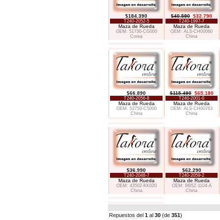
$184.390
$40.590
$32.790
T240-2052-5
T240-1997-7
Maza de Rueda
Maza de Rueda
OEM: 51730-CG000
OEM: ALS-CH00060
Corea
China
$66.890
$115.490
$65.180
T240-2056-8
T240-2001-0
Maza de Rueda
Maza de Rueda
OEM: 52750-C5000
OEM: ALS-CH00763
China
China
$36.990
$62.290
T240-2048-7
T240-2059-2
Maza de Rueda
Maza de Rueda
OEM: 43502-KK020
OEM: BB5Z-1104-A
China
China
Repuestos del
1
al
30
(de
351
)