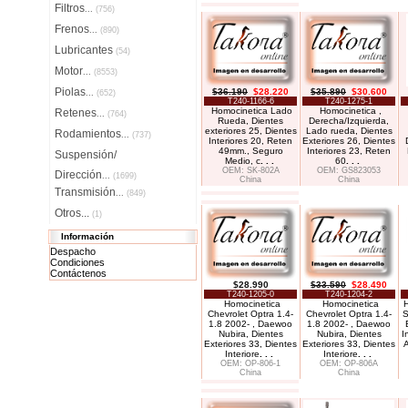
Filtros
...
(756)
Frenos
...
(890)
Lubricantes
(54)
Motor
...
(8553)
Piolas
$36.190
$28.220
$35.890
$30.600
...
(652)
T240-1166-6
T240-1275-1
Homocinetica Lado
Homocinetica ,
Retenes
...
(764)
Rueda, Dientes
Derecha/Izquierda,
exteriores 25, Dientes
Lado rueda, Dientes
Rodamientos
...
(737)
Interiores 20, Reten
Exteriores 26, Dientes
49mm., Seguro
Interiores 23, Reten
Suspensión/
Medio, c
. . .
60
. . .
OEM: SK-802A
OEM: GS823053
Dirección
...
(1699)
China
China
Transmisión
...
(849)
Otros...
(1)
Información
Despacho
Condiciones
Contáctenos
$28.990
$33.590
$28.490
T240-1205-0
T240-1204-2
Homocinetica
Homocinetica
H
Chevrolet Optra 1.4-
Chevrolet Optra 1.4-
S
1.8 2002- , Daewoo
1.8 2002- , Daewoo
Nubira, Dientes
Nubira, Dientes
I
Exteriores 33, Dientes
Exteriores 33, Dientes
A
Interiore
. . .
Interiore
. . .
OEM: OP-806-1
OEM: OP-806A
China
China