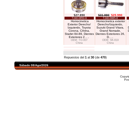
$27.890
$31.990
$25.990
T240-0850-9
T240-0985-8
Homocinetica
Homocinetica exterior
Exterior Derecho/
Derecho/Izquierdo,
Izquierdo, Toyota
Suzuki Grand Vitara,
Corona, CArina,
Grand Nomade,
D
Starlet 84-89, Dientes
Dientes Exteriores 26,
Exteriores 2
. . .
D
. . .
OEM: TO-007
OEM: SK-819
China
China
Repuestos del
1
al
30
(de
470
)
Sábado 08/Ago/2026
Copyr
Po