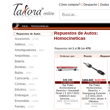
|
|
Cómo comprar?
Despacho
Dudas
Inicio
Homocineticas
»
Repuestos de Autos:
Repuestos de Autos
Homocineticas
Accesorios
...
(1556)
Aditivos
...
(103)
Repuestos del
1
al
30
(de
470
)
Amortiguadores
...
(837)
Ampolletas
...
(441)
Ordenar por:
Precio
↓
Repues
Batería
Bombas
...
(958)
Bujías
...
(559)
Carrocería
...
(2696)
$98.390
$492.800
$415.990
T240-1883-0
T240-1522-K
Correas
...
(1831)
Eje Palier
Eje Palier
E
(homocinetica)
Homocinetica
I
Eléctrico
...
(5040)
Derecha • Greatwall
Derecho, •
K
Florid 1.5 2017-2021
Ssangyong Korando
Embrague
...
(678)
GW4G15 dohc
2.0 2011-2015
bencina,
. . .
D20DT dohc diesel, 4
Encendido
...
(1086)
OEM: ALS-CH03870
Cilindros,
China
OEM: 4130034201
Faroles
Corea
...
(1555)