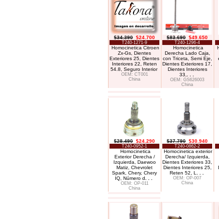
$34.390
$24.700
$83.690
$49.650
T240-1271-9
T240-1296-4
Homocinetica Citroen
Homocinetica
Zx-Gs, Dientes
Derecha Lado Caja,
Exteriores 25, Dientes
con Triceta, Semi Eje,
Interiores 22, Reten
Dientes Exteriores 17,
54.8, Seguro Interior
Dientes Interiores
OEM: CT001
33,
. . .
China
OEM: GS626003
China
$28.490
$24.290
$37.790
$30.940
T240-0952-1
T240-0862-2
Homocinetica
Homocinetica exterior
Exterior Derecha /
Derecha/ Izquierda,
Izquierda, Daewoo
Dientes Exteriores 33,
Matiz, Chevrolet
Dientes Interiores 25,
Spark, Chery, Chery
Reten 52, L
. . .
IQ, Número d
. . .
OEM: OP-007
China
OEM: OP-011
China