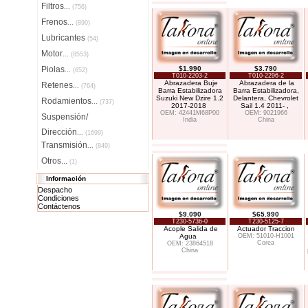
Filtros
...
(756)
Frenos
...
(890)
Lubricantes
(54)
Motor
...
(8553)
Piolas
$1.990
$3.790
...
(652)
T010-2203-2
T010-2296-2
Abrazadera Buje
Abrazadera de la
Retenes
...
(764)
Barra Estabilizadora
Barra Estabilizadora,
Suzuki New Dzire 1.2
Delantera, Chevrolet
Rodamientos
...
(737)
2017-2018
Sail 1.4 2011- ,
OEM: 42441M68P00
OEM: 9021966
Suspensión/
India
China
Dirección
...
(1699)
Transmisión
...
(849)
Otros...
(1)
Información
Despacho
Condiciones
Contáctenos
$9.090
$65.990
T230-5736-0
T230-5125-7
Acople Salida de
Actuador Traccion
Agua
OEM: 51010-H1001
Corea
OEM: 23864518
China