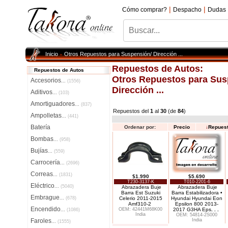
|
|
Cómo comprar?
Despacho
Dudas
Inicio
Otros Repuestos para Suspensión/ Dirección ...
»
Repuestos de Autos:
Repuestos de Autos
Otros Repuestos para Sus
Accesorios
...
(1556)
Dirección ...
Aditivos
...
(103)
Amortiguadores
...
(837)
Repuestos del
1
al
30
(de
84
)
Ampolletas
...
(441)
Batería
Ordenar por:
Precio
↓
Repues
Bombas
...
(958)
Bujías
...
(559)
Carrocería
...
(2696)
Correas
...
(1831)
$1.990
$5.690
T230-3137-K
T010-2201-6
Eléctrico
...
(5040)
Abrazadera Buje
Abrazadera Buje
Barra Est Suzuki
Barra Estabilizadora •
Embrague
...
(678)
Celerio 2011-2015
Hyundai Hyundai Eon
Amf310-2
Epsilon 800 2013-
Encendido
OEM: 42441M68K00
2017 G3HA Eps
. . .
...
(1086)
India
OEM: 54814-2S000
Faroles
India
...
(1555)