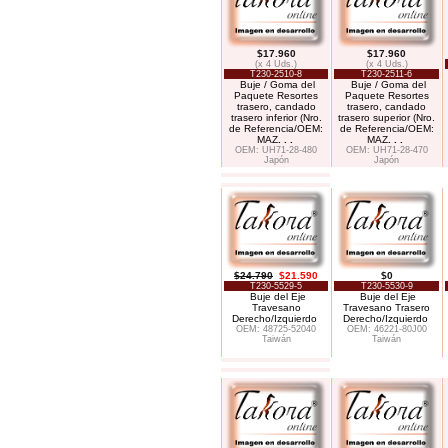
$17.960
$17.960
(x 4 Uds.)
(x 4 Uds.)
T230-2510-8
T230-2511-6
Buje / Goma del
Buje / Goma del
Paquete Resortes
Paquete Resortes
trasero, candado
trasero, candado
trasero inferior (Nro.
trasero superior (Nro.
de Referencia/OEM:
de Referencia/OEM:
MAZ
. . .
MAZ
. . .
OEM: UH71-28-480
OEM: UH71-28-470
Japón
Japón
$24.790
$21.590
$0
T230-5529-5
T230-5530-9
Buje del Eje
Buje del Eje
Travesano
Travesano Trasero
Derecho/Izquierdo
Derecho/Izquierdo
OEM: 48725-52040
OEM: 46221-80J00
Taiwán
Taiwán