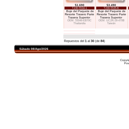
$1.690
$3.490
T230-5534-1
T230-5535-K
Buje del Paquete de
Buje del Paquete de
Resorte Trasero Parte
Resorte Trasero Parte
Trasera Superior
Trasera Superior
OEM: 55046-EB70C
OEM: UC2R-28-470B
Thailandia
Taiwán
Repuestos del
1
al
30
(de
84
)
Sábado 08/Ago/2026
Copyr
Po