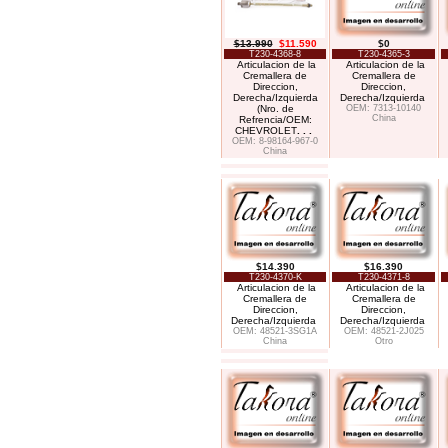
$13.990
$11.590
$0
T230-4368-8
T230-4365-3
Articulacion de la
Articulacion de la
Cremallera de
Cremallera de
Direccion,
Direccion,
Derecha/Izquierda
Derecha/Izquierda
(Nro. de
OEM: 7313-10140
China
Refrencia/OEM:
CHEVROLET
. . .
OEM: 8-98164-967-0
China
$14.390
$16.390
T230-4370-K
T230-4371-8
Articulacion de la
Articulacion de la
Cremallera de
Cremallera de
Direccion,
Direccion,
Derecha/Izquierda
Derecha/Izquierda
OEM: 48521-3SG1A
OEM: 48521-2J025
China
Otro