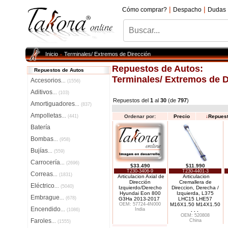
|
|
Cómo comprar?
Despacho
Dudas
Inicio
Terminales/ Extremos de Dirección
»
Repuestos de Autos:
Repuestos de Autos
Terminales/ Extremos de D
Accesorios
...
(1556)
Aditivos
...
(103)
Repuestos del
1
al
30
(de
797
)
Amortiguadores
...
(837)
Ampolletas
...
(441)
Ordenar por:
Precio
↓
Repues
Batería
Bombas
...
(958)
Bujías
...
(559)
Carrocería
...
(2696)
$33.490
$11.990
T230-3406-9
T230-4401-3
Correas
...
(1831)
Articulacion Axial de
Articulacion
Dirección
Cremallera de
Eléctrico
...
(5040)
Izquierdo/Derecho
Direccion, Derecha /
Hyundai Eon 800
Izquierda, L375
Embrague
...
(678)
G3Ha 2013-2017
LHC15 LHE57
OEM: 57724-4N000
M16X1.50 M14X1.50
Encendido
India
...
(1086)
. . .
OEM: 520808
Faroles
China
...
(1555)