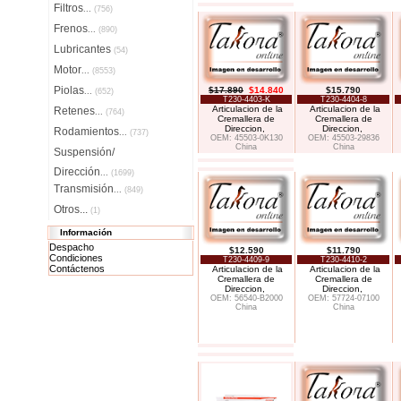
Filtros
...
(756)
Frenos
...
(890)
Lubricantes
(54)
Motor
...
(8553)
Piolas
$17.890
$14.840
$15.790
...
(652)
T230-4403-K
T230-4404-8
Articulacion de la
Articulacion de la
Retenes
...
(764)
Cremallera de
Cremallera de
Direccion,
Direccion,
Rodamientos
...
(737)
OEM: 45503-0K130
OEM: 45503-29836
China
China
Suspensión/
Dirección
...
(1699)
Transmisión
...
(849)
Otros...
(1)
Información
Despacho
$12.590
$11.790
Condiciones
T230-4409-9
T230-4410-2
Contáctenos
Articulacion de la
Articulacion de la
Cremallera de
Cremallera de
Direccion,
Direccion,
OEM: 56540-B2000
OEM: 57724-07100
China
China