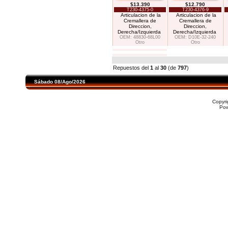
$13.390
$12.790
T230-4375-0
T230-4376-9
Articulacion de la
Articulacion de la
Cremallera de
Cremallera de
Direccion,
Direccion,
Derecha/Izquierda
Derecha/Izquierda
OEM: 48830-68L00
OEM: D10E-32-240
Otro
Otro
Repuestos del
1
al
30
(de
797
)
Sábado 08/Ago/2026
Copyr
Po